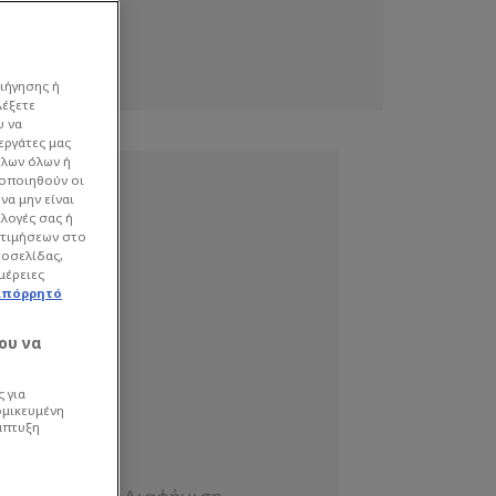
ιήγησης ή
λέξετε
υ να
εργάτες μας
όλων όλων ή
γοποιηθούν οι
να μην είναι
ιλογές σας ή
οτιμήσεων στο
τοσελίδας,
μέρειες
απόρρητό
ου να
 για
ομικευμένη
άπτυξη