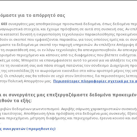
ρόμαστε για το απόρρητό σας
ι
603
συνεργάτες μας αποθηκεύουμε προσωπικά δεδομένα, όπως δεδομένα περ
ναγνωριστικά στοιχεία, και έχουμε πρόσβαση σε αυτά στη συσκευή σας. Αν επι
α καταστεί δυνατή η ενεργοποίηση τεχνολογιών παρακολούθησης προκειμένο
ιτς από Κατσαρό
ούν οι σκοποί που εμφανίζονται παρακάτω, για τους οποίους εμείς και οι συν
μαστε τα δεδομένα με σκοπό την παροχή υπηρεσιών. Αν επιλέξετε Απόρριψη 
τη συγκατάθεσή σας, οι εν λόγω τεχνολογίες θα απενεργοποιηθούν. Αν απενερ
λε φαρδιά-πλατιά
 ορισμένο περιεχόμενο και κάποιες από τις διαφημίσεις που βλέπετε ενδέχεται 
κές με εσάς. Μπορείτε να επανεμφανίσετε αυτό το μενού για να αλλάξετε τις επ
τε τη συναίνεσή σας ανά πάσα στιγμή πατώντας τον σύνδεσμο Διαχείριση πρ
 της ιστοσελίδας [ή το αιωρούμενο εικονίδιο στο κάτω αριστερό μέρος της ισ
ι]. Οι επιλογές σας θα τεθούν σε ισχύ στον Ιστότοπος. Για περισσότερες λεπτο
στην Πολιτική Απορρήτου μας.
Περισσότερες πληροφορίες σχετικά με το 
σφαιρο
Super League
αι οι συνεργάτες μας επεξεργαζόμαστε δεδομένα προκειμέν
τό που αντιστοιχεί στον Σέρβο τεχνικό
θούν τα εξής:
παρέλαβε την ομάδα φέτος και της έδωσε
ριβών δεδομένων γεωεντοπισμού. Ακριβής σάρωση χαρακτηριστικών συσκευής
.
 ταυτότητας. Αποθήκευση ή/και πρόσβαση στα δεδομένα μιας συσκευής. Εξατ
και περιεχόμενο, μέτρηση διαφήμισης και περιεχομένου, έρευνα κοινού και αν
.
ς συνεργατών (προμηθευτές)