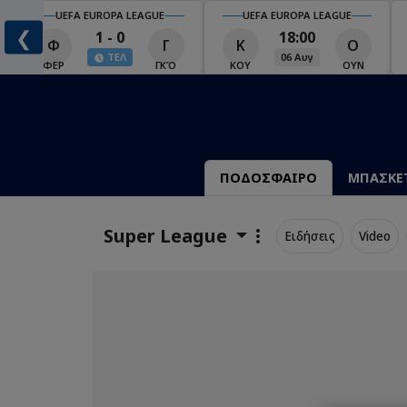
UEFA EUROPA LEAGUE
UEFA EUROPA LEAGUE
❮
1 - 0
18:00
Φ
Γ
Κ
Ο
ΤΕΛ
06 Αυγ
Ο
ΦΕΡ
ΓΚΌ
ΚΟΥ
ΟΥΝ
ΠΟΔΟΣΦΑΙΡΟ
ΜΠΑΣΚΕ
Super League
Ειδήσεις
Video