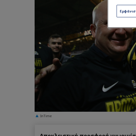
Εμφάνι
InTime
Αποκλειστική προσφορά γνωριμίας