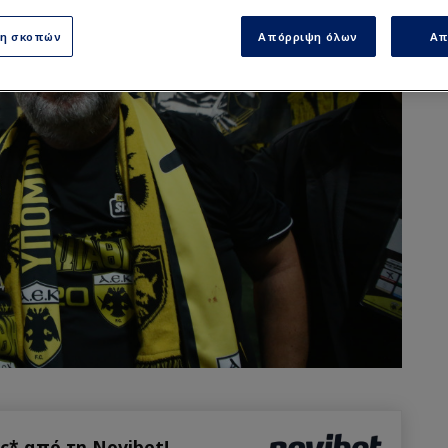
ση σκοπών
Απόρριψη όλων
Απ
* από τη Novibet!