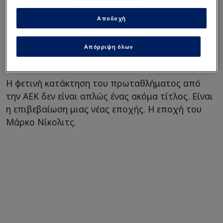
γήπεδο (Vid)
Αποδοχή
Η νέα δήλωση που
σπρώχνει Μπενίτεθ στην
έξοδο - Κάτι ήξερε με
Απόρριψη όλων
Γιάγκουσιτς!
Η φετινή κατάκτηση του πρωταθλήματος από
την ΑΕΚ δεν είναι απλώς ένας ακόμα τίτλος. Είναι
η επιβεβαίωση μιας νέας εποχής. Η εποχή του
Μάρκο Νίκολιτς.