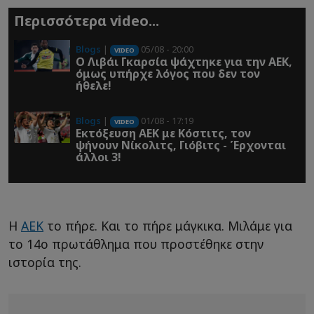
Περισσότερα video...
Blogs
|
05/08 - 20:00
VIDEO
O Λιβάι Γκαρσία ψάχτηκε για την ΑΕΚ,
όμως υπήρχε λόγος που δεν τον
ήθελε!
Blogs
|
01/08 - 17:19
VIDEO
Εκτόξευση ΑΕΚ με Κόστιτς, τον
ψήνουν Νίκολιτς, Γιόβιτς - Έρχονται
άλλοι 3!
Η
ΑΕΚ
το πήρε. Και το πήρε μάγκικα. Μιλάμε για
το 14ο πρωτάθλημα που προστέθηκε στην
ιστορία της.