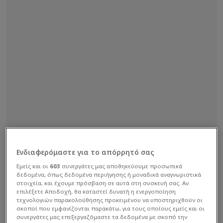
Ενδιαφερόμαστε για το απόρρητό σας
Εμείς και οι
603
συνεργάτες μας αποθηκεύουμε προσωπικά
δεδομένα, όπως δεδομένα περιήγησης ή μοναδικά αναγνωριστικά
στοιχεία, και έχουμε πρόσβαση σε αυτά στη συσκευή σας. Αν
επιλέξετε Αποδοχή, θα καταστεί δυνατή η ενεργοποίηση
τεχνολογιών παρακολούθησης προκειμένου να υποστηριχθούν οι
σκοποί που εμφανίζονται παρακάτω, για τους οποίους εμείς και οι
συνεργάτες μας επεξεργαζόμαστε τα δεδομένα με σκοπό την