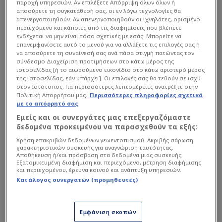
παροχή υπηρεσιών. Αν επιλέξετε Απόρριψη όλων όλων ή
αποσύρετε τη συγκατάθεσή σας, οι εν λόγω τεχνολογίες θα
απενεργοποιηθούν. Αν απενεργοποιηθούν οι ιχνηλάτες, ορισμένο
περιεχόμενο και κάποιες από τις διαφημίσεις που βλέπετε
ενδέχεται να μην είναι τόσο σχετικές με εσάς. Μπορείτε να
επανεμφανίσετε αυτό το μενού για να αλλάξετε τις επιλογές σας ή
να αποσύρετε τη συναίνεσή σας ανά πάσα στιγμή πατώντας τον
σύνδεσμο Διαχείριση προτιμήσεων στο κάτω μέρος της
ιστοσελίδας [ή το αιωρούμενο εικονίδιο στο κάτω αριστερό μέρος
της ιστοσελίδας, εάν υπάρχει]. Οι επιλογές σας θα τεθούν σε ισχύ
Όχι με περίπατο. Όχι χωρίς πληγές. Όχι χωρίς
στον Ιστότοπος. Για περισσότερες λεπτομέρειες ανατρέξτε στην
αμφιβολίες. Το πήρε μέσα από πίεση, ευρωπαϊκές
Πολιτική Απορρήτου μας.
Περισσότερες πληροφορίες σχετικά
με το απόρρητό σας
μάχες, ντέρμπι που έσπαγαν καρδιές, ανατροπές,
Εμείς και οι συνεργάτες μας επεξεργαζόμαστε
δοκάρια, ακυρωμένα γκολ, αγωνία μέχρι το
δεδομένα προκειμένου να παρασχεθούν τα εξής:
τελευταίο δευτερόλεπτο και μια Νέα Φιλαδέλφεια
Χρήση επακριβών δεδομένων γεωεντοπισμού. Ακριβής σάρωση
που έβραζε.
χαρακτηριστικών συσκευής για αναγνώριση ταυτότητας.
Αποθήκευση ή/και πρόσβαση στα δεδομένα μιας συσκευής.
Εξατομικευμένη διαφήμιση και περιεχόμενο, μέτρηση διαφήμισης
και περιεχομένου, έρευνα κοινού και ανάπτυξη υπηρεσιών.
Διαβάστε επίσης...
Κατάλογος συνεργατών (προμηθευτές)
Φιέστα Ηλιόπουλου:
Έσβησε τα φώτα και
Εμφάνιση σκοπών
απόλαυσε 2 τραγούδια στο