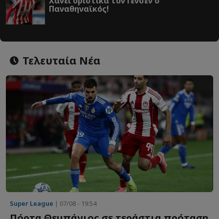
Χάνει οριστικά τον Γένσεν ο
Παναθηναϊκός!
Τελευταία Νέα
Super League
| 07/08 - 19:54
Πόρτα Θεμπάγιος σε τεράστια πρόταση