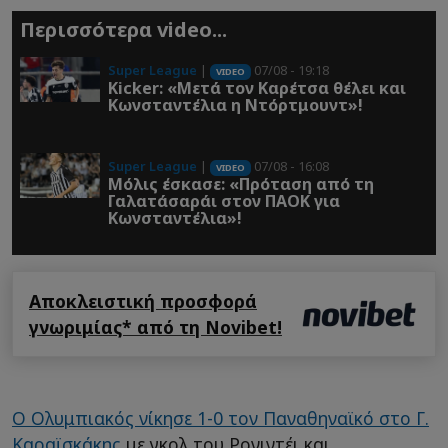
Περισσότερα video...
Super League
|
07/08 - 19:18
VIDEO
Kicker: «Μετά τον Καρέτσα θέλει και
Κωνσταντέλια η Ντόρτμουντ»!
Super League
|
07/08 - 16:08
VIDEO
Μόλις έσκασε: «Πρόταση από τη
Γαλατάσαράι στον ΠΑΟΚ για
Κωνσταντέλια»!
Αποκλειστική προσφορά
γνωριμίας* από τη Novibet!
Ο Ολυμπιακός νίκησε 1-0 τον Παναθηναϊκό στο Γ.
Καραϊσκάκης
με γκολ του Ρονιντέι και