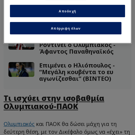
δεύτερος.
Αποδοχή
Διαβάστε επίσης...
Απόρριψη όλων
Πιο κοντά στο… σεντόνι με
Ροντινέι ο Ολυμπιακός -
Άφαντος Παναθηναϊκός
Επιμένει ο Ηλιόπουλος -
“Μεγάλη κουβέντα το ευ
αγωνίζεσθαι” (ΒΙΝΤΕΟ)
Τι ισχύει στην ισοβαθμία
Ολυμπιακού-ΠΑΟΚ
Ολυμπιακός
και ΠΑΟΚ θα δώσει μάχη για τη
δεύτερη θέση, με τον Δικέφαλο όμως να «έχει» τη