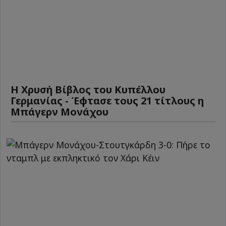
Η Χρυσή Βίβλος του Κυπέλλου
Γερμανίας - Έφτασε τους 21 τίτλους η
Μπάγερν Μονάχου