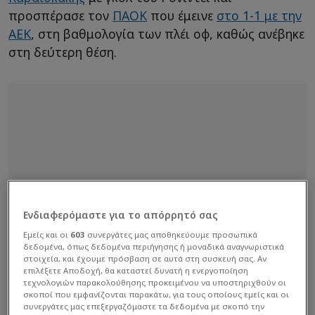
προσπέρασε τον
ΠΑΟΚ
που έμεινε
στο 1-1 με την
ΑΕΚ
, στη βαθμολογία των πλέι οφ, καθώς ανέβηκε
στη δεύτερη θέση.
Ενδιαφερόμαστε για το απόρρητό σας
Εμείς και οι
603
συνεργάτες μας αποθηκεύουμε προσωπικά
δεδομένα, όπως δεδομένα περιήγησης ή μοναδικά αναγνωριστικά
στοιχεία, και έχουμε πρόσβαση σε αυτά στη συσκευή σας. Αν
επιλέξετε Αποδοχή, θα καταστεί δυνατή η ενεργοποίηση
τεχνολογιών παρακολούθησης προκειμένου να υποστηριχθούν οι
σκοποί που εμφανίζονται παρακάτω, για τους οποίους εμείς και οι
συνεργάτες μας επεξεργαζόμαστε τα δεδομένα με σκοπό την