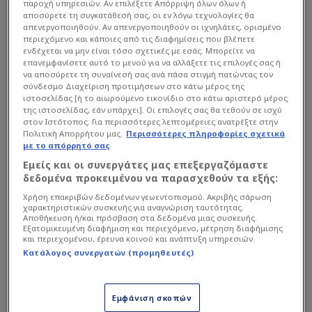
παροχή υπηρεσιών. Αν επιλέξετε Απόρριψη όλων όλων ή
αποσύρετε τη συγκατάθεσή σας, οι εν λόγω τεχνολογίες θα
απενεργοποιηθούν. Αν απενεργοποιηθούν οι ιχνηλάτες, ορισμένο
περιεχόμενο και κάποιες από τις διαφημίσεις που βλέπετε
ενδέχεται να μην είναι τόσο σχετικές με εσάς. Μπορείτε να
επανεμφανίσετε αυτό το μενού για να αλλάξετε τις επιλογές σας ή
να αποσύρετε τη συναίνεσή σας ανά πάσα στιγμή πατώντας τον
σύνδεσμο Διαχείριση προτιμήσεων στο κάτω μέρος της
ιστοσελίδας [ή το αιωρούμενο εικονίδιο στο κάτω αριστερό μέρος
της ιστοσελίδας, εάν υπάρχει]. Οι επιλογές σας θα τεθούν σε ισχύ
στον Ιστότοπος. Για περισσότερες λεπτομέρειες ανατρέξτε στην
Πολιτική Απορρήτου μας.
Περισσότερες πληροφορίες σχετικά
με το απόρρητό σας
Εμείς και οι συνεργάτες μας επεξεργαζόμαστε
δεδομένα προκειμένου να παρασχεθούν τα εξής:
Χρήση επακριβών δεδομένων γεωεντοπισμού. Ακριβής σάρωση
χαρακτηριστικών συσκευής για αναγνώριση ταυτότητας.
Οι Πειραιώτες με το τρίποντο έφτασαν τους 65
Αποθήκευση ή/και πρόσβαση στα δεδομένα μιας συσκευής.
Εξατομικευμένη διαφήμιση και περιεχόμενο, μέτρηση διαφήμισης
βαθμούς και με νίκη την τελευταία αγωνιστική
και περιεχομένου, έρευνα κοινού και ανάπτυξη υπηρεσιών.
Κατάλογος συνεργατών (προμηθευτές)
στη Φιλαδέλφεια κόντρα στην
ΑΕΚ
είναι σίγουρα
δεύτεροι, ενώ ο ΠΑΟΚ που έχει πλέον 63
βαθμούς, θέλει την Κυριακή νίκη δική του και
Εμφάνιση σκοπών
ήττα ή ισοπαλία των Πειραιωτών για να βρεθεί