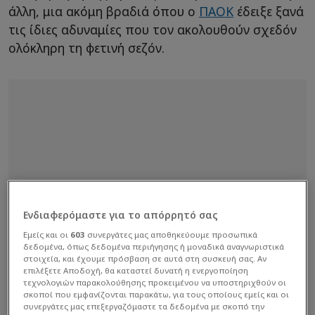
άλλη, μια ακόμη βραδιά όπου ο
ΠΑΟΚ
έδειξε ξανά
τις ίδιες αδυναμίες που τον ακολουθούν σχεδόν
ολόκληρη τη φετινή σεζόν.
Ενδιαφερόμαστε για το απόρρητό σας
Εμείς και οι
603
συνεργάτες μας αποθηκεύουμε προσωπικά
δεδομένα, όπως δεδομένα περιήγησης ή μοναδικά αναγνωριστικά
στοιχεία, και έχουμε πρόσβαση σε αυτά στη συσκευή σας. Αν
επιλέξετε Αποδοχή, θα καταστεί δυνατή η ενεργοποίηση
τεχνολογιών παρακολούθησης προκειμένου να υποστηριχθούν οι
σκοποί που εμφανίζονται παρακάτω, για τους οποίους εμείς και οι
συνεργάτες μας επεξεργαζόμαστε τα δεδομένα με σκοπό την