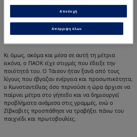
ξεκάθαρο πλάνο να χτυπήσει ψηλά, να μην
Αποδοχή
αφήσει τον ΠΑΟΚ να κυκλοφορήσει εύκολα
την μπάλα και να βγάλει εκτός παιχνιδιού
τους δημιουργικούς του παίκτες. Και για
Απόρριψη όλων
μεγάλο διάστημα το κατάφερε.
Κι όμως, ακόμα και μέσα σε αυτή τη μέτρια
εικόνα, ο ΠΑΟΚ είχε στιγμές που έδειξε την
ποιότητά του. Ο Τάισον ήταν ξανά από τους
λίγους που έβγαζαν ενέργεια και προσωπικότητα,
ο Κωνσταντέλιας όσο περνούσε η ώρα άρχισε να
παίρνει μέτρα στο γήπεδο και να δημιουργεί
προβλήματα ανάμεσα στις γραμμές, ενώ ο
Ζίβκοβιτς προσπάθησε να τραβήξει πάνω του
παιχνίδι και πρωτοβουλίες.