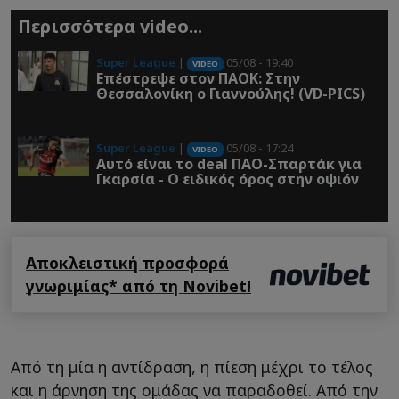
Περισσότερα video...
Super League
|
05/08 - 19:40
VIDEO
Επέστρεψε στον ΠΑOK: Στην
Θεσσαλονίκη ο Γιαννούλης! (VD-PICS)
Super League
|
05/08 - 17:24
VIDEO
Αυτό είναι το deal ΠΑΟ-Σπαρτάκ για
Γκαρσία - Ο ειδικός όρος στην οψιόν
Αποκλειστική προσφορά
γνωριμίας* από τη Novibet!
Από τη μία η αντίδραση, η πίεση μέχρι το τέλος
και η άρνηση της ομάδας να παραδοθεί. Από την