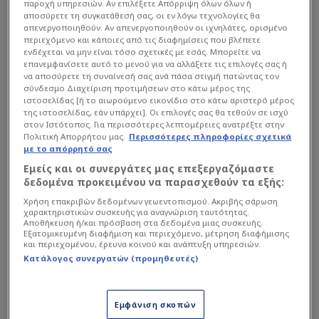
παροχή υπηρεσιών. Αν επιλέξετε Απόρριψη όλων όλων ή
αποσύρετε τη συγκατάθεσή σας, οι εν λόγω τεχνολογίες θα
απενεργοποιηθούν. Αν απενεργοποιηθούν οι ιχνηλάτες, ορισμένο
περιεχόμενο και κάποιες από τις διαφημίσεις που βλέπετε
ενδέχεται να μην είναι τόσο σχετικές με εσάς. Μπορείτε να
επανεμφανίσετε αυτό το μενού για να αλλάξετε τις επιλογές σας ή
να αποσύρετε τη συναίνεσή σας ανά πάσα στιγμή πατώντας τον
σύνδεσμο Διαχείριση προτιμήσεων στο κάτω μέρος της
ιστοσελίδας [ή το αιωρούμενο εικονίδιο στο κάτω αριστερό μέρος
της ιστοσελίδας, εάν υπάρχει]. Οι επιλογές σας θα τεθούν σε ισχύ
στον Ιστότοπος. Για περισσότερες λεπτομέρειες ανατρέξτε στην
Πολιτική Απορρήτου μας.
Περισσότερες πληροφορίες σχετικά
με το απόρρητό σας
Εμείς και οι συνεργάτες μας επεξεργαζόμαστε
δεδομένα προκειμένου να παρασχεθούν τα εξής:
Χρήση επακριβών δεδομένων γεωεντοπισμού. Ακριβής σάρωση
χαρακτηριστικών συσκευής για αναγνώριση ταυτότητας.
Γιατί το ματς με την
ΑΕΚ
ήταν σχεδόν…
Αποθήκευση ή/και πρόσβαση στα δεδομένα μιας συσκευής.
Εξατομικευμένη διαφήμιση και περιεχόμενο, μέτρηση διαφήμισης
συμπύκνωση της χρονιάς του Δικεφάλου. Ένα
και περιεχομένου, έρευνα κοινού και ανάπτυξη υπηρεσιών.
πρώτο ημίχρονο με νευρικότητα, κακές
Κατάλογος συνεργατών (προμηθευτές)
αποστάσεις και δυσκολία στην ανάπτυξη
απέναντι σε μια ομάδα που πίεσε σωστά και
Εμφάνιση σκοπών
οργανωμένα. Η ΑΕΚ μπήκε στην Τούμπα με