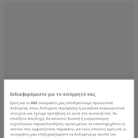
Ενδιαφερόμαστε για το απόρρητό σας
Εμείς και οι
603
συνεργάτες μας αποθηκεύουμε προσωπικά
δεδομένα, όπως δεδομένα περιήγησης ή μοναδικά αναγνωριστικά
στοιχεία, και έχουμε πρόσβαση σε αυτά στη συσκευή σας. Αν
επιλέξετε Αποδοχή, θα καταστεί δυνατή η ενεργοποίηση
τεχνολογιών παρακολούθησης προκειμένου να υποστηριχθούν οι
σκοποί που εμφανίζονται παρακάτω, για τους οποίους εμείς και οι
συνεργάτες μας επεξεργαζόμαστε τα δεδομένα με σκοπό την