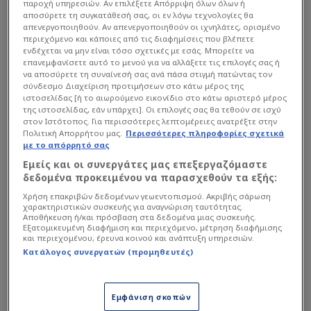
παροχή υπηρεσιών. Αν επιλέξετε Απόρριψη όλων όλων ή
αποσύρετε τη συγκατάθεσή σας, οι εν λόγω τεχνολογίες θα
απενεργοποιηθούν. Αν απενεργοποιηθούν οι ιχνηλάτες, ορισμένο
περιεχόμενο και κάποιες από τις διαφημίσεις που βλέπετε
ενδέχεται να μην είναι τόσο σχετικές με εσάς. Μπορείτε να
επανεμφανίσετε αυτό το μενού για να αλλάξετε τις επιλογές σας ή
να αποσύρετε τη συναίνεσή σας ανά πάσα στιγμή πατώντας τον
σύνδεσμο Διαχείριση προτιμήσεων στο κάτω μέρος της
ιστοσελίδας [ή το αιωρούμενο εικονίδιο στο κάτω αριστερό μέρος
της ιστοσελίδας, εάν υπάρχει]. Οι επιλογές σας θα τεθούν σε ισχύ
Καρφάκι για τον Παντελίδη!
στον Ιστότοπος. Για περισσότερες λεπτομέρειες ανατρέξτε στην
Πολιτική Απορρήτου μας.
Περισσότερες πληροφορίες σχετικά
με το απόρρητό σας
Εμείς και οι συνεργάτες μας επεξεργαζόμαστε
δεδομένα προκειμένου να παρασχεθούν τα εξής:
Χρήση επακριβών δεδομένων γεωεντοπισμού. Ακριβής σάρωση
χαρακτηριστικών συσκευής για αναγνώριση ταυτότητας.
Αποθήκευση ή/και πρόσβαση στα δεδομένα μιας συσκευής.
Εξατομικευμένη διαφήμιση και περιεχόμενο, μέτρηση διαφήμισης
και περιεχομένου, έρευνα κοινού και ανάπτυξη υπηρεσιών.
Κατάλογος συνεργατών (προμηθευτές)
Εμφάνιση σκοπών
Διαβάστε επίσης...