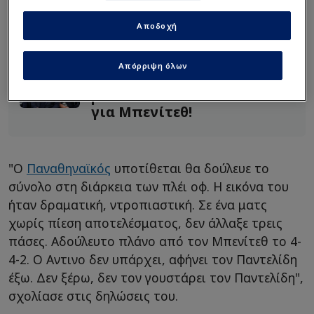
Ε, όχι κι έτσι βρε Ρισόν!
Αποδοχή
Ειρωνικά χαμόγελα Χολμς
για τον αποκλεισμό ΠΑΟ
Απόρριψη όλων
"Η γνώμη μου ήταν να
μείνει...": Ατάκα Πανούτσου
για Μπενίτεθ!
"Ο
Παναθηναϊκός
υποτίθεται θα δούλευε το
σύνολο στη διάρκεια των πλέι οφ. Η εικόνα του
ήταν δραματική, ντροπιαστική. Σε ένα ματς
χωρίς πίεση αποτελέσματος, δεν άλλαξε τρεις
πάσες. Αδούλευτο πλάνο από τον Μπενίτεθ το 4-
4-2. Ο Αντινο δεν υπάρχει, αφήνει τον Παντελίδη
έξω. Δεν ξέρω, δεν τον γουστάρει τον Παντελίδη",
σχολίασε στις δηλώσεις του.