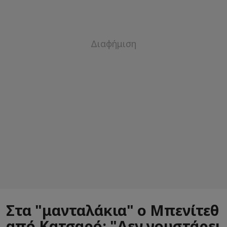
Στα "μανταλάκια" ο Μπενίτεθ
από Κατσαρό: "Δεν γουστάρει