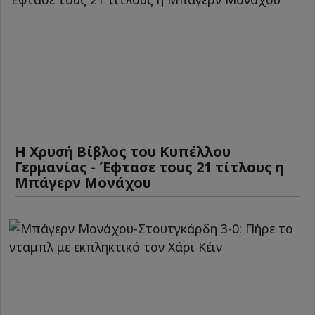
Η Χρυσή Βίβλος του Κυπέλλου
Γερμανίας - Έφτασε τους 21 τίτλους η
Μπάγερν Μονάχου