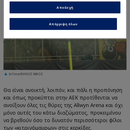
Αποδοχή
Απόρριψη όλων
InTime/ΒΗΧΟΣ ΝΙΚΟΣ
Θα είναι ανοικτή, λοιπόν, και πάλι η προπόνηση
και όπως προκύπτει στην ΑΕΚ προτίθενται να
ανοίξουν όλες τις θύρες της Αllwyn Arena και όχι
μόνο αυτές του κάτω διαζώματος, προκειμένου
να βρεθούν όσο το δυνατόν περισσότεροι φίλοι
των «κιτρινόμαυρων» στις κερκίδες.