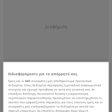
Ενδιαφερόμαστε για το απόρρητό σας
Εμείς και οι
603
συνεργάτες μας αποθηκεύουμε προσωπικά
δεδομένα, όπως δεδομένα περιήγησης ή μοναδικά αναγνωριστικά
στοιχεία, και έχουμε πρόσβαση σε αυτά στη συσκευή σας. Αν
επιλέξετε Αποδοχή, θα καταστεί δυνατή η ενεργοποίηση
τεχνολογιών παρακολούθησης προκειμένου να υποστηριχθούν οι
σκοποί που εμφανίζονται παρακάτω, για τους οποίους εμείς και οι
συνεργάτες μας επεξεργαζόμαστε τα δεδομένα με σκοπό την
Ωστόσο, το κλίμα θα είναι πανηγυρικό και στη
παροχή υπηρεσιών. Αν επιλέξετε Απόρριψη όλων όλων ή