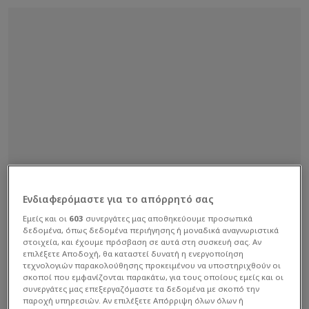
Ενδιαφερόμαστε για το απόρρητό σας
Εμείς και οι
603
συνεργάτες μας αποθηκεύουμε προσωπικά
δεδομένα, όπως δεδομένα περιήγησης ή μοναδικά αναγνωριστικά
στοιχεία, και έχουμε πρόσβαση σε αυτά στη συσκευή σας. Αν
επιλέξετε Αποδοχή, θα καταστεί δυνατή η ενεργοποίηση
τεχνολογιών παρακολούθησης προκειμένου να υποστηριχθούν οι
σκοποί που εμφανίζονται παρακάτω, για τους οποίους εμείς και οι
συνεργάτες μας επεξεργαζόμαστε τα δεδομένα με σκοπό την
παροχή υπηρεσιών. Αν επιλέξετε Απόρριψη όλων όλων ή