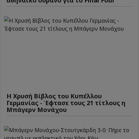
αθηναϊκό ουρανό για το Final Four
Η Χρυσή Βίβλος του Κυπέλλου
Γερμανίας - Έφτασε τους 21 τίτλους η
Μπάγερν Μονάχου