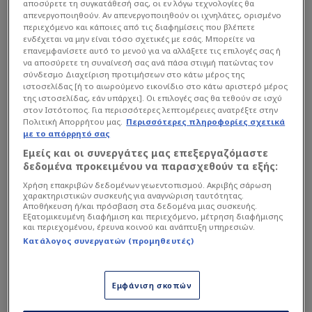
αποσύρετε τη συγκατάθεσή σας, οι εν λόγω τεχνολογίες θα
απενεργοποιηθούν. Αν απενεργοποιηθούν οι ιχνηλάτες, ορισμένο
περιεχόμενο και κάποιες από τις διαφημίσεις που βλέπετε
ενδέχεται να μην είναι τόσο σχετικές με εσάς. Μπορείτε να
επανεμφανίσετε αυτό το μενού για να αλλάξετε τις επιλογές σας ή
να αποσύρετε τη συναίνεσή σας ανά πάσα στιγμή πατώντας τον
σύνδεσμο Διαχείριση προτιμήσεων στο κάτω μέρος της
ιστοσελίδας [ή το αιωρούμενο εικονίδιο στο κάτω αριστερό μέρος
της ιστοσελίδας, εάν υπάρχει]. Οι επιλογές σας θα τεθούν σε ισχύ
στον Ιστότοπος. Για περισσότερες λεπτομέρειες ανατρέξτε στην
Πολιτική Απορρήτου μας.
Περισσότερες πληροφορίες σχετικά
με το απόρρητό σας
Πλέον, η «Ένωση» στρέφει την προσοχή της στη
Εμείς και οι συνεργάτες μας επεξεργαζόμαστε
φιέστα του τίτλου και στο τελευταίο παιχνίδι
δεδομένα προκειμένου να παρασχεθούν τα εξής:
των playoffs απέναντι στον Ολυμπιακό, με στόχο
Χρήση επακριβών δεδομένων γεωεντοπισμού. Ακριβής σάρωση
χαρακτηριστικών συσκευής για αναγνώριση ταυτότητας.
να ολοκληρώσει τη σεζόν αήττητη στη
Αποθήκευση ή/και πρόσβαση στα δεδομένα μιας συσκευής.
διαδικασία.
Εξατομικευμένη διαφήμιση και περιεχόμενο, μέτρηση διαφήμισης
και περιεχομένου, έρευνα κοινού και ανάπτυξη υπηρεσιών.
Κατάλογος συνεργατών (προμηθευτές)
Διαβάστε επίσης...
Κοντά σε Έλληνα
Εμφάνιση σκοπών
τερματοφύλακα ο