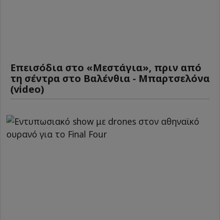
Επεισόδια στο «Μεστάγια», πριν από
τη σέντρα στο Βαλένθια - Μπαρτσελόνα
(video)