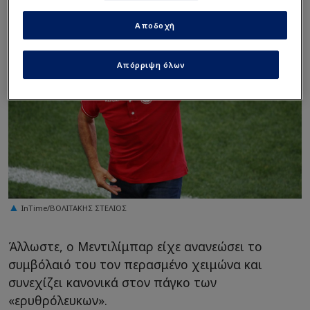
Αποδοχή
Απόρριψη όλων
InTime/ΒΟΛΙΤΑΚΗΣ ΣΤΕΛΙΟΣ
Άλλωστε, ο Μεντιλίμπαρ είχε ανανεώσει το
συμβόλαιό του τον περασμένο χειμώνα και
συνεχίζει κανονικά στον πάγκο των
«ερυθρόλευκων».