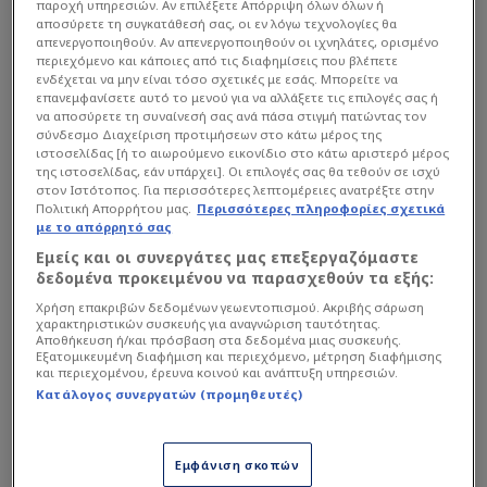
παροχή υπηρεσιών. Αν επιλέξετε Απόρριψη όλων όλων ή
αποσύρετε τη συγκατάθεσή σας, οι εν λόγω τεχνολογίες θα
απενεργοποιηθούν. Αν απενεργοποιηθούν οι ιχνηλάτες, ορισμένο
Μιλώντας στην Cosmote TV μετά το
1-1
με την
περιεχόμενο και κάποιες από τις διαφημίσεις που βλέπετε
ενδέχεται να μην είναι τόσο σχετικές με εσάς. Μπορείτε να
ΑΕΚ
στην Allwyn Arena, o Βάσκος τεχνικός έδωσε
επανεμφανίσετε αυτό το μενού για να αλλάξετε τις επιλογές σας ή
να αποσύρετε τη συναίνεσή σας ανά πάσα στιγμή πατώντας τον
συγχαρητήρια στην Ένωση για την κατάκτηση
σύνδεσμο Διαχείριση προτιμήσεων στο κάτω μέρος της
του τίτλου, ενώ τόνισε ότι θα ξεκινήσει άμεσα η
ιστοσελίδας [ή το αιωρούμενο εικονίδιο στο κάτω αριστερό μέρος
της ιστοσελίδας, εάν υπάρχει]. Οι επιλογές σας θα τεθούν σε ισχύ
δουλειά για τη διαμόρφωση του Ολυμπιακού της
στον Ιστότοπος. Για περισσότερες λεπτομέρειες ανατρέξτε στην
σεζόν 2026-27.
Πολιτική Απορρήτου μας.
Περισσότερες πληροφορίες σχετικά
με το απόρρητό σας
Εμείς και οι συνεργάτες μας επεξεργαζόμαστε
Διαβάστε επίσης...
δεδομένα προκειμένου να παρασχεθούν τα εξής:
Χρήση επακριβών δεδομένων γεωεντοπισμού. Ακριβής σάρωση
Θέλει φορ που βγάζει...
χαρακτηριστικών συσκευής για αναγνώριση ταυτότητας.
μάτια ο Ολυμπιακός - 28
Αποθήκευση ή/και πρόσβαση στα δεδομένα μιας συσκευής.
Εξατομικευμένη διαφήμιση και περιεχόμενο, μέτρηση διαφήμισης
γκολ φέτος (ΒΙΝΤΕΟ)
και περιεχομένου, έρευνα κοινού και ανάπτυξη υπηρεσιών.
Κατάλογος συνεργατών (προμηθευτές)
Τρολάρισμα από τον κόσμο
της ΑΕΚ σε Ολυμπιακό -
Σύνθημα για Μεντιλίμπαρ
Εμφάνιση σκοπών