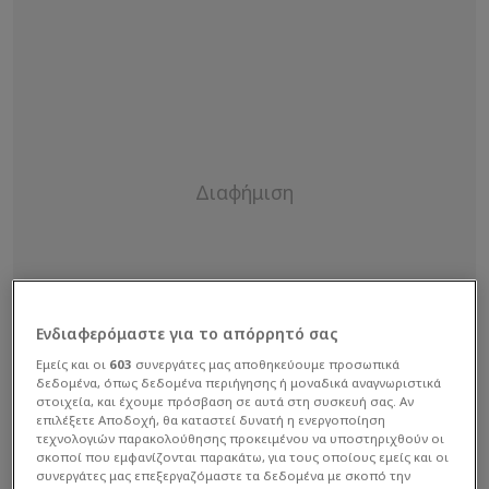
Ενδιαφερόμαστε για το απόρρητό σας
Εμείς και οι
603
συνεργάτες μας αποθηκεύουμε προσωπικά
δεδομένα, όπως δεδομένα περιήγησης ή μοναδικά αναγνωριστικά
στοιχεία, και έχουμε πρόσβαση σε αυτά στη συσκευή σας. Αν
επιλέξετε Αποδοχή, θα καταστεί δυνατή η ενεργοποίηση
τεχνολογιών παρακολούθησης προκειμένου να υποστηριχθούν οι
σκοποί που εμφανίζονται παρακάτω, για τους οποίους εμείς και οι
συνεργάτες μας επεξεργαζόμαστε τα δεδομένα με σκοπό την