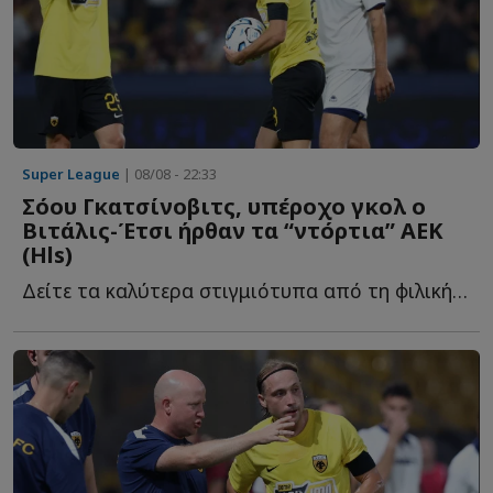
Super League
| 08/08 - 22:33
Σόου Γκατσίνοβιτς, υπέροχο γκολ ο
Βιτάλις-Έτσι ήρθαν τα “ντόρτια” ΑΕΚ
(Ηls)
Δείτε τα καλύτερα στιγμιότυπα από τη φιλική νίκη της Έ...