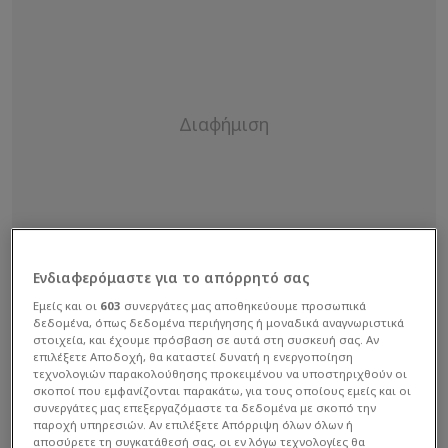
Ενδιαφερόμαστε για το απόρρητό σας
Εμείς και οι
603
συνεργάτες μας αποθηκεύουμε προσωπικά
δεδομένα, όπως δεδομένα περιήγησης ή μοναδικά αναγνωριστικά
στοιχεία, και έχουμε πρόσβαση σε αυτά στη συσκευή σας. Αν
επιλέξετε Αποδοχή, θα καταστεί δυνατή η ενεργοποίηση
τεχνολογιών παρακολούθησης προκειμένου να υποστηριχθούν οι
σκοποί που εμφανίζονται παρακάτω, για τους οποίους εμείς και οι
συνεργάτες μας επεξεργαζόμαστε τα δεδομένα με σκοπό την
παροχή υπηρεσιών. Αν επιλέξετε Απόρριψη όλων όλων ή
αποσύρετε τη συγκατάθεσή σας, οι εν λόγω τεχνολογίες θα