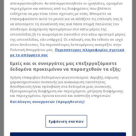
«Λέει ό,τι θέλει ο
Μάριος Ηλιόπουλος
. Κέρδισε
απενεργοποιηθούν. Αν απενεργοποιηθούν οι ιχνηλάτες, ορισμένο
περιεχόμενο και κάποιες από τις διαφημίσεις που βλέπετε
ένα πρωτάθλημα, το οποίο ελάχιστοι περίμεναν
ενδέχεται να μην είναι τόσο σχετικές με εσάς. Μπορείτε να
στην αρχή της χρονιάς», ανέφερε αρχικά ο
επανεμφανίσετε αυτό το μενού για να αλλάξετε τις επιλογές σας ή
να αποσύρετε τη συναίνεσή σας ανά πάσα στιγμή πατώντας τον
Αντώνης Καρπετόπουλος. «Αλλά το κέρδισε γιατί
σύνδεσμο Διαχείριση προτιμήσεων στο κάτω μέρος της
έκανε εντελώς διαφορετικά πράγματα απ' όσα
ιστοσελίδας [ή το αιωρούμενο εικονίδιο στο κάτω αριστερό μέρος
της ιστοσελίδας, εάν υπάρχει]. Οι επιλογές σας θα τεθούν σε ισχύ
είπε σήμερα. Είπε κ.Ριμπάλτα, κ.Νίκολιτς»,
στον Ιστότοπος. Για περισσότερες λεπτομέρειες ανατρέξτε στην
πρόσθεσε ο Γιώργος Χελάκης.
Πολιτική Απορρήτου μας.
Περισσότερες πληροφορίες σχετικά
με το απόρρητό σας
Εμείς και οι συνεργάτες μας επεξεργαζόμαστε
Διαβάστε επίσης...
δεδομένα προκειμένου να παρασχεθούν τα εξής:
Χρήση επακριβών δεδομένων γεωεντοπισμού. Ακριβής σάρωση
Σκληρή απάντηση
χαρακτηριστικών συσκευής για αναγνώριση ταυτότητας.
Καραπαπά σε οπαδούς της
Αποθήκευση ή/και πρόσβαση στα δεδομένα μιας συσκευής.
Εξατομικευμένη διαφήμιση και περιεχόμενο, μέτρηση διαφήμισης
ΑΕΚ για Μεντιλίμπαρ και
και περιεχομένου, έρευνα κοινού και ανάπτυξη υπηρεσιών.
πρωτάθλημα!
Κατάλογος συνεργατών (προμηθευτές)
Το σήκωσε και στα
μπουζούκια η ΑΕΚ: Χαμός
όταν τραγούδησε ο
Εμφάνιση σκοπών
Ηλιόπουλος (VD)