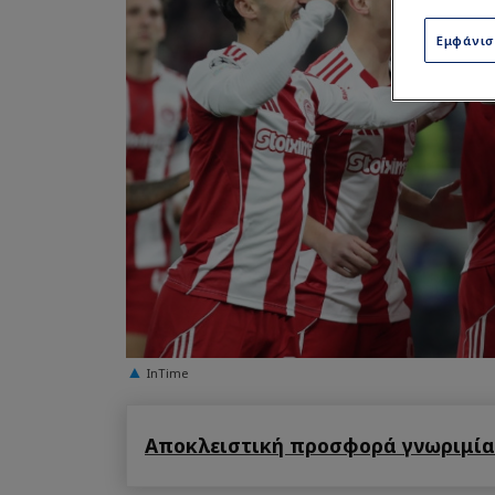
Εμφάνι
InTime
Αποκλειστική προσφορά γνωριμίας