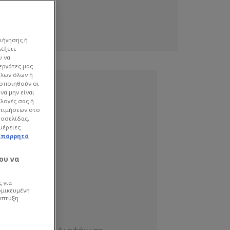
ιήγησης ή
λέξετε
υ να
εργάτες μας
όλων όλων ή
γοποιηθούν οι
να μην είναι
ιλογές σας ή
οτιμήσεων στο
τοσελίδας,
μέρειες
απόρρητό
ου να
 για
ομικευμένη
άπτυξη