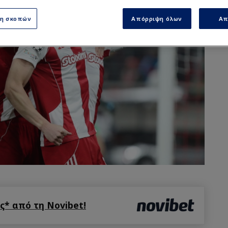
ση σκοπών
Απόρριψη όλων
Απ
* από τη Novibet!