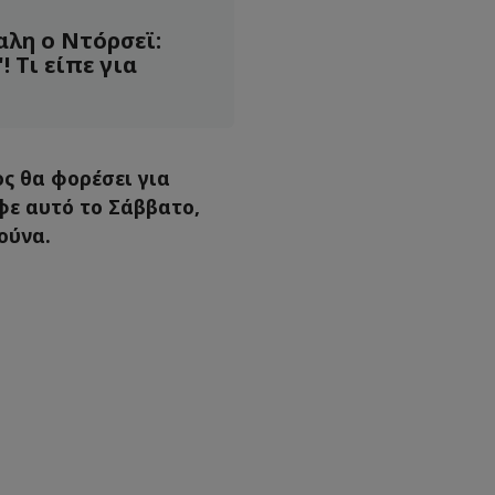
αλη ο Ντόρσεϊ:
 Τι είπε για
ς θα φορέσει για
φε αυτό το Σάββατο,
ούνα.