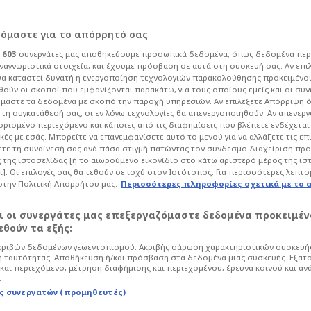
ρόμαστε για το απόρρητό σας
ι
603
συνεργάτες μας αποθηκεύουμε προσωπικά δεδομένα, όπως δεδομένα περ
ναγνωριστικά στοιχεία, και έχουμε πρόσβαση σε αυτά στη συσκευή σας. Αν επι
α καταστεί δυνατή η ενεργοποίηση τεχνολογιών παρακολούθησης προκειμένο
20 εκατ. έπεσε στα
ούν οι σκοποί που εμφανίζονται παρακάτω, για τους οποίους εμείς και οι συν
μαστε τα δεδομένα με σκοπό την παροχή υπηρεσιών. Αν επιλέξετε Απόρριψη 
τη συγκατάθεσή σας, οι εν λόγω τεχνολογίες θα απενεργοποιηθούν. Αν απενερ
καιρία Ολυμπιακού!
 ορισμένο περιεχόμενο και κάποιες από τις διαφημίσεις που βλέπετε ενδέχεται 
κές με εσάς. Μπορείτε να επανεμφανίσετε αυτό το μενού για να αλλάξετε τις επ
τε τη συναίνεσή σας ανά πάσα στιγμή πατώντας τον σύνδεσμο Διαχείριση πρ
 της ιστοσελίδας [ή το αιωρούμενο εικονίδιο στο κάτω αριστερό μέρος της ισ
32
Ποδόσφαιρο
Super League
ι]. Οι επιλογές σας θα τεθούν σε ισχύ στον Ιστότοπος. Για περισσότερες λεπτο
στην Πολιτική Απορρήτου μας.
Περισσότερες πληροφορίες σχετικά με το 
εται ιδιαίτερα θερμό για τον
λιού γνώριμου και μεγάλου
αι οι συνεργάτες μας επεξεργαζόμαστε δεδομένα προκειμέν
 ξανά με ορμή στο προσκήνιο.
θούν τα εξής:
ριβών δεδομένων γεωεντοπισμού. Ακριβής σάρωση χαρακτηριστικών συσκευής
 ταυτότητας. Αποθήκευση ή/και πρόσβαση στα δεδομένα μιας συσκευής. Εξατ
και περιεχόμενο, μέτρηση διαφήμισης και περιεχομένου, έρευνα κοινού και αν
.
ς συνεργατών (προμηθευτές)