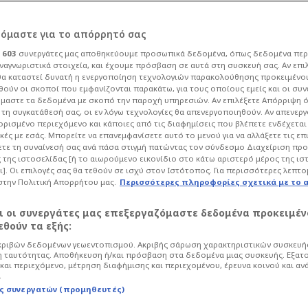
ατ. ευρώ τον μήνα ο
ρόμαστε για το απόρρητό σας
ι
603
συνεργάτες μας αποθηκεύουμε προσωπικά δεδομένα, όπως δεδομένα περ
Παναθηναϊκό!
ναγνωριστικά στοιχεία, και έχουμε πρόσβαση σε αυτά στη συσκευή σας. Αν επι
α καταστεί δυνατή η ενεργοποίηση τεχνολογιών παρακολούθησης προκειμένο
ούν οι σκοποί που εμφανίζονται παρακάτω, για τους οποίους εμείς και οι συν
μαστε τα δεδομένα με σκοπό την παροχή υπηρεσιών. Αν επιλέξετε Απόρριψη 
οδόσφαιρο
Super League
τη συγκατάθεσή σας, οι εν λόγω τεχνολογίες θα απενεργοποιηθούν. Αν απενερ
 ορισμένο περιεχόμενο και κάποιες από τις διαφημίσεις που βλέπετε ενδέχεται 
με τον Ράφα Μπενίτεθ οδεύει οριστικά
κές με εσάς. Μπορείτε να επανεμφανίσετε αυτό το μενού για να αλλάξετε τις επ
τε τη συναίνεσή σας ανά πάσα στιγμή πατώντας τον σύνδεσμο Διαχείριση πρ
ουν μόνο οι τελευταίες διαδικαστικές
 της ιστοσελίδας [ή το αιωρούμενο εικονίδιο στο κάτω αριστερό μέρος της ισ
ί και επίσημα το διαζύγιο των δύο
ι]. Οι επιλογές σας θα τεθούν σε ισχύ στον Ιστότοπος. Για περισσότερες λεπτο
στην Πολιτική Απορρήτου μας.
Περισσότερες πληροφορίες σχετικά με το 
αι οι συνεργάτες μας επεξεργαζόμαστε δεδομένα προκειμέν
θούν τα εξής:
ριβών δεδομένων γεωεντοπισμού. Ακριβής σάρωση χαρακτηριστικών συσκευής
 ταυτότητας. Αποθήκευση ή/και πρόσβαση στα δεδομένα μιας συσκευής. Εξατ
και περιεχόμενο, μέτρηση διαφήμισης και περιεχομένου, έρευνα κοινού και αν
.
ς συνεργατών (προμηθευτές)