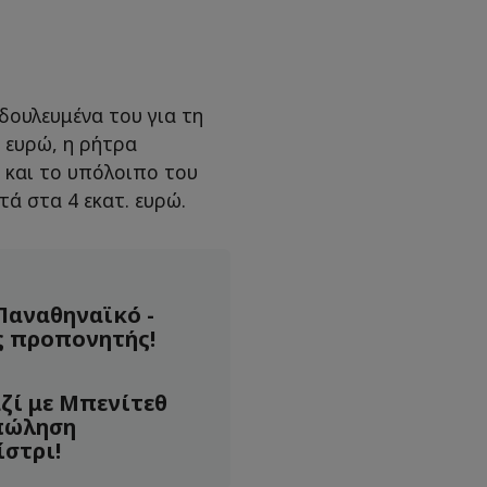
δουλευμένα του για τη
. ευρώ, η ρήτρα
 και το υπόλοιπο του
ά στα 4 εκατ. ευρώ.
Παναθηναϊκό -
ος προπονητής!
ζί με Μπενίτεθ
πώληση
στρι!