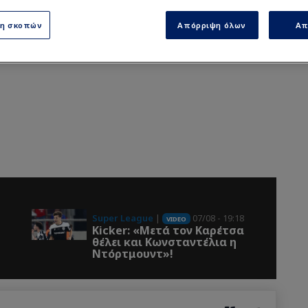
ση σκοπών
Απόρριψη όλων
Απ
Super League
|
07/08 - 19:18
VIDEO
Kicker: «Μετά τον Καρέτσα
θέλει και Κωνσταντέλια η
Ντόρτμουντ»!