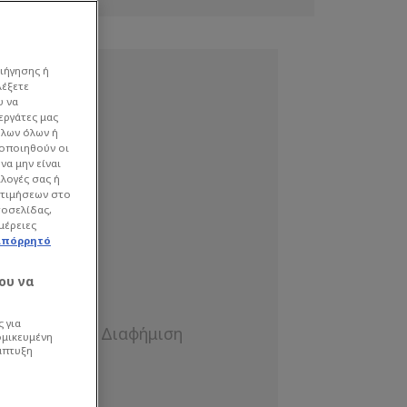
ιήγησης ή
λέξετε
υ να
εργάτες μας
όλων όλων ή
γοποιηθούν οι
να μην είναι
ιλογές σας ή
οτιμήσεων στο
τοσελίδας,
μέρειες
απόρρητό
ου να
 για
ομικευμένη
άπτυξη