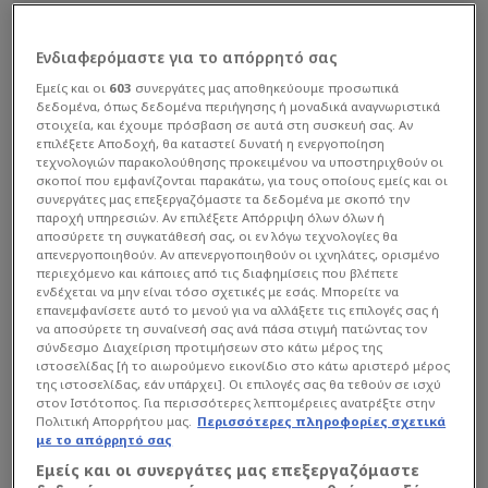
Ενδιαφερόμαστε για το απόρρητό σας
Εμείς και οι
603
συνεργάτες μας αποθηκεύουμε προσωπικά
δεδομένα, όπως δεδομένα περιήγησης ή μοναδικά αναγνωριστικά
στοιχεία, και έχουμε πρόσβαση σε αυτά στη συσκευή σας. Αν
επιλέξετε Αποδοχή, θα καταστεί δυνατή η ενεργοποίηση
τεχνολογιών παρακολούθησης προκειμένου να υποστηριχθούν οι
σκοποί που εμφανίζονται παρακάτω, για τους οποίους εμείς και οι
συνεργάτες μας επεξεργαζόμαστε τα δεδομένα με σκοπό την
παροχή υπηρεσιών. Αν επιλέξετε Απόρριψη όλων όλων ή
αποσύρετε τη συγκατάθεσή σας, οι εν λόγω τεχνολογίες θα
απενεργοποιηθούν. Αν απενεργοποιηθούν οι ιχνηλάτες, ορισμένο
περιεχόμενο και κάποιες από τις διαφημίσεις που βλέπετε
ενδέχεται να μην είναι τόσο σχετικές με εσάς. Μπορείτε να
επανεμφανίσετε αυτό το μενού για να αλλάξετε τις επιλογές σας ή
να αποσύρετε τη συναίνεσή σας ανά πάσα στιγμή πατώντας τον
σύνδεσμο Διαχείριση προτιμήσεων στο κάτω μέρος της
ιστοσελίδας [ή το αιωρούμενο εικονίδιο στο κάτω αριστερό μέρος
της ιστοσελίδας, εάν υπάρχει]. Οι επιλογές σας θα τεθούν σε ισχύ
στον Ιστότοπος. Για περισσότερες λεπτομέρειες ανατρέξτε στην
Πολιτική Απορρήτου μας.
Περισσότερες πληροφορίες σχετικά
με το απόρρητό σας
Εμείς και οι συνεργάτες μας επεξεργαζόμαστε