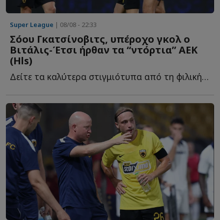
Super League
| 08/08 - 22:33
Σόου Γκατσίνοβιτς, υπέροχο γκολ ο
Βιτάλις-Έτσι ήρθαν τα “ντόρτια” ΑΕΚ
(Ηls)
Δείτε τα καλύτερα στιγμιότυπα από τη φιλική νίκη της Έ...