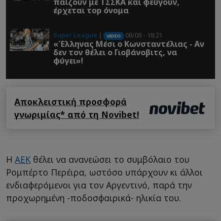
παίζουν με ΤΣΣΚΑ και φεύγουν,
έρχεται τοp όνομα
Super League
|
08/08 - 18:21
VIDEO
«Έλληνας Μέσι ο Κωνσταντέλιας - Αν
δεν τον θέλει ο Γιοβάνοβιτς, να
φύγει»!
Αποκλειστική προσφορά
γνωριμίας* από τη Novibet!
Η
ΑΕΚ
θέλει να ανανεώσει το συμβόλαιο του
Ρομπέρτο Περέιρα, ωστόσο υπάρχουν κι άλλοι
ενδιαφερόμενοι για τον Αργεντινό, παρά την
προχωρημένη -ποδοσφαιρικά- ηλικία του.