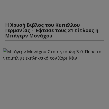
Η Χρυσή Βίβλος του Κυπέλλου
Γερμανίας - Έφτασε τους 21 τίτλους η
Μπάγερν Μονάχου