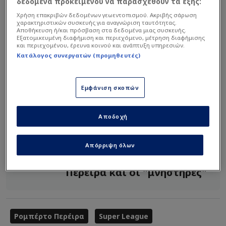
δεδομένα προκειμένου να παρασχεθούν τα εξής:
Χρήση επακριβών δεδομένων γεωεντοπισμού. Ακριβής σάρωση
χαρακτηριστικών συσκευής για αναγνώριση ταυτότητας.
Αποθήκευση ή/και πρόσβαση στα δεδομένα μιας συσκευής.
Εξατομικευμένη διαφήμιση και περιεχόμενο, μέτρηση διαφήμισης
και περιεχομένου, έρευνα κοινού και ανάπτυξη υπηρεσιών.
Κατάλογος συνεργατών (προμηθευτές)
Εμφάνιση σκοπών
Διαβάστε
περισσότερα στο enwsi.gr
Αποδοχή
Διαβάστε επίσης...
Απόρριψη όλων
Το κριτήριο που θα
κρατήσει στην ΑΕΚ τον
Περέιρα και οι "μνηστήρες"
Ρομπέρτο Περέιρα
Super League