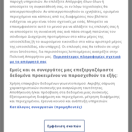
παροχή υπηρεσιών. Αν επιλέξετε Απόρριψη όλων όλων ή
αποσύρετε τη συγκατάθεσή σας, οι εν λόγω τεχνολογίες θα
απενεργοποιηθούν. Αν απενεργοποιηθούν οι ιχνηλάτες, ορισμένο
περιεχόμενο και κάποιες από τις διαφημίσεις που βλέπετε
ενδέχεται να μην είναι τόσο σχετικές με εσάς. Μπορείτε να
επανεμφανίσετε αυτό το μενού για να αλλάξετε τις επιλογές σας ή
να αποσύρετε τη συναίνεσή σας ανά πάσα στιγμή πατώντας τον
σύνδεσμο Διαχείριση προτιμήσεων στο κάτω μέρος της
ιστοσελίδας [ή το αιωρούμενο εικονίδιο στο κάτω αριστερό μέρος
της ιστοσελίδας, εάν υπάρχει]. Οι επιλογές σας θα τεθούν σε ισχύ
στον Ιστότοπος. Για περισσότερες λεπτομέρειες ανατρέξτε στην
Πολιτική Απορρήτου μας.
Περισσότερες πληροφορίες σχετικά
με το απόρρητό σας
Εμείς και οι συνεργάτες μας επεξεργαζόμαστε
δεδομένα προκειμένου να παρασχεθούν τα εξής:
Χρήση επακριβών δεδομένων γεωεντοπισμού. Ακριβής σάρωση
χαρακτηριστικών συσκευής για αναγνώριση ταυτότητας.
Αποθήκευση ή/και πρόσβαση στα δεδομένα μιας συσκευής.
Εξατομικευμένη διαφήμιση και περιεχόμενο, μέτρηση διαφήμισης
και περιεχομένου, έρευνα κοινού και ανάπτυξη υπηρεσιών.
Κατάλογος συνεργατών (προμηθευτές)
Εμφάνιση σκοπών