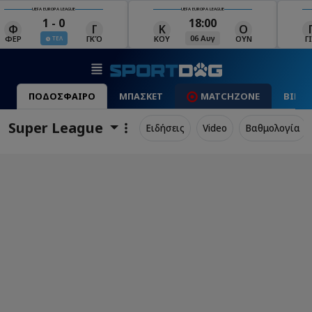
UEFA EUROPA LEAGUE
UEFA EUROPA LEAGUE
18:00
19:00
Κ
Ο
Γ
Ρ
Μ
06 Αυγ
06 Αυγ
ΚΟΥ
ΟΥΝ
ΓΙΑ
ΡΈΙ
ΜΑ
ΠΟΔΟΣΦΑΙΡΟ
ΜΠΑΣΚΕΤ
MATCHZONE
ΒΙΝΤ
Super League
Ειδήσεις
Video
Βαθμολογία