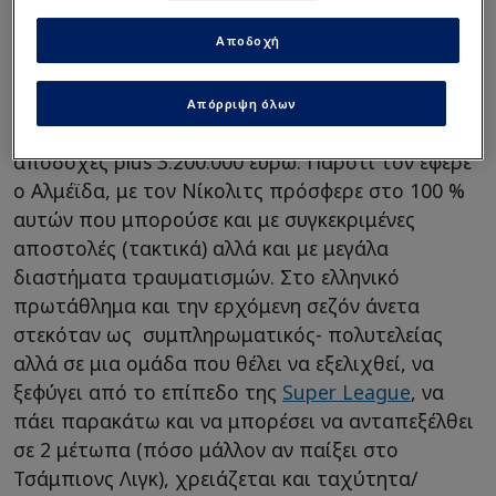
Αποδοχή
Ο Περέϊρα όμως, είναι και 35 ετών και κατά την
Απόρριψη όλων
2ετία του στην Νέα Φιλαδέλφεια, είχε συνολικές
αποδοχές plus 3.200.000 ευρώ. Παρότι τον έφερε
ο Αλμέϊδα, με τον Νίκολιτς πρόσφερε στο 100 %
αυτών που μπορούσε και με συγκεκριμένες
αποστολές (τακτικά) αλλά και με μεγάλα
διαστήματα τραυματισμών. Στο ελληνικό
πρωτάθλημα και την ερχόμενη σεζόν άνετα
στεκόταν ως συμπληρωματικός- πολυτελείας
αλλά σε μια ομάδα που θέλει να εξελιχθεί, να
ξεφύγει από το επίπεδο της
Super League
, να
πάει παρακάτω και να μπορέσει να ανταπεξέλθει
σε 2 μέτωπα (πόσο μάλλον αν παίξει στο
Τσάμπιονς Λιγκ), χρειάζεται και ταχύτητα/