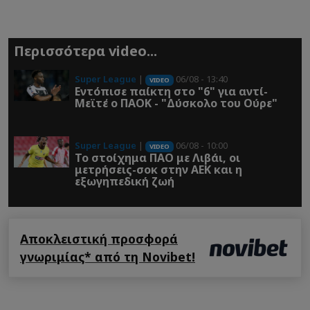
Περισσότερα video...
Super League
|
06/08 - 13:40
VIDEO
Εντόπισε παίκτη στο "6" για αντί-
Μεϊτέ ο ΠΑΟΚ - "Δύσκολο του Ούρε"
Super League
|
06/08 - 10:00
VIDEO
Το στοίχημα ΠΑΟ με Λιβάι, οι
μετρήσεις-σοκ στην ΑΕΚ και η
εξωγηπεδική ζωή
Αποκλειστική προσφορά
γνωριμίας* από τη Novibet!