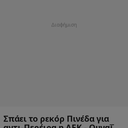
Σπάει το ρεκόρ Πινέδα για
αντι-Περέιρα η ΑΕΚ - Ουναΐ