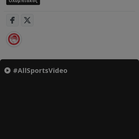
Ολυμπιακός
#AllSportsVideo