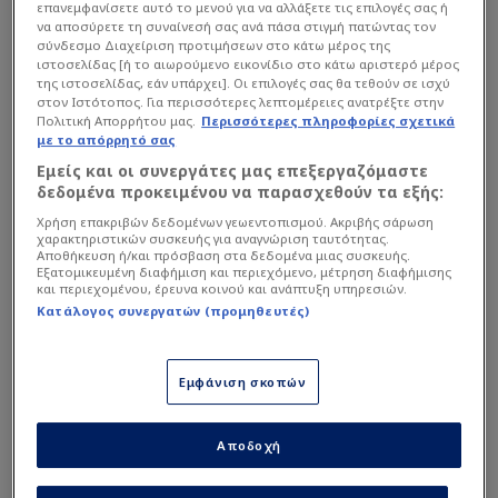
επανεμφανίσετε αυτό το μενού για να αλλάξετε τις επιλογές σας ή
να αποσύρετε τη συναίνεσή σας ανά πάσα στιγμή πατώντας τον
σύνδεσμο Διαχείριση προτιμήσεων στο κάτω μέρος της
ιστοσελίδας [ή το αιωρούμενο εικονίδιο στο κάτω αριστερό μέρος
της ιστοσελίδας, εάν υπάρχει]. Οι επιλογές σας θα τεθούν σε ισχύ
στον Ιστότοπος. Για περισσότερες λεπτομέρειες ανατρέξτε στην
Πολιτική Απορρήτου μας.
Περισσότερες πληροφορίες σχετικά
με το απόρρητό σας
Εμείς και οι συνεργάτες μας επεξεργαζόμαστε
δεδομένα προκειμένου να παρασχεθούν τα εξής:
Χρήση επακριβών δεδομένων γεωεντοπισμού. Ακριβής σάρωση
χαρακτηριστικών συσκευής για αναγνώριση ταυτότητας.
Αποθήκευση ή/και πρόσβαση στα δεδομένα μιας συσκευής.
Εξατομικευμένη διαφήμιση και περιεχόμενο, μέτρηση διαφήμισης
και περιεχομένου, έρευνα κοινού και ανάπτυξη υπηρεσιών.
Κατάλογος συνεργατών (προμηθευτές)
Εμφάνιση σκοπών
Αποδοχή