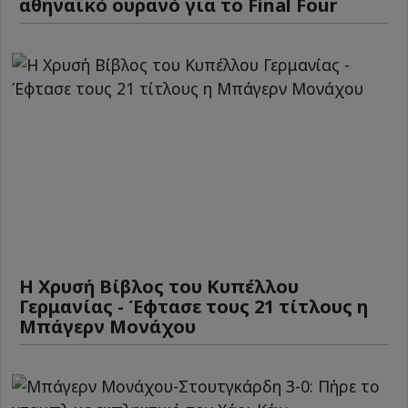
αθηναϊκό ουρανό για το Final Four
Η Χρυσή Βίβλος του Κυπέλλου
Γερμανίας - Έφτασε τους 21 τίτλους η
Μπάγερν Μονάχου