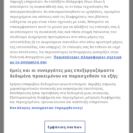
παροχή υπηρεσιών. Αν επιλέξετε Απόρριψη όλων όλων ή
αποσύρετε τη συγκατάθεσή σας, οι εν λόγω τεχνολογίες θα
απενεργοποιηθούν. Αν απενεργοποιηθούν οι ιχνηλάτες, ορισμένο
περιεχόμενο και κάποιες από τις διαφημίσεις που βλέπετε
ενδέχεται να μην είναι τόσο σχετικές με εσάς. Μπορείτε να
επανεμφανίσετε αυτό το μενού για να αλλάξετε τις επιλογές σας ή
να αποσύρετε τη συναίνεσή σας ανά πάσα στιγμή πατώντας τον
σύνδεσμο Διαχείριση προτιμήσεων στο κάτω μέρος της
ιστοσελίδας [ή το αιωρούμενο εικονίδιο στο κάτω αριστερό μέρος
της ιστοσελίδας, εάν υπάρχει]. Οι επιλογές σας θα τεθούν σε ισχύ
στον Ιστότοπος. Για περισσότερες λεπτομέρειες ανατρέξτε στην
Ο 27χρονος διεθνής μέσος, με καταγωγή από το
Πολιτική Απορρήτου μας.
Περισσότερες πληροφορίες σχετικά
Μαρόκο και χρηματιστηριακή αξία 14
με το απόρρητό σας
εκατομμυρίων ευρώ, αγωνίζεται κυρίως ως
Εμείς και οι συνεργάτες μας επεξεργαζόμαστε
δεδομένα προκειμένου να παρασχεθούν τα εξής:
αμυντικός χαφ, όμως μπορεί με την ίδια ευχέρεια
Χρήση επακριβών δεδομένων γεωεντοπισμού. Ακριβής σάρωση
να καλύψει και πιο προωθημένο ρόλο στον
χαρακτηριστικών συσκευής για αναγνώριση ταυτότητας.
άξονα, ακόμη και πίσω από τον επιθετικό. Ο
Αποθήκευση ή/και πρόσβαση στα δεδομένα μιας συσκευής.
Εξατομικευμένη διαφήμιση και περιεχόμενο, μέτρηση διαφήμισης
Μίχος τον χαρακτήρισε ως έναν ιδιαίτερα
και περιεχομένου, έρευνα κοινού και ανάπτυξη υπηρεσιών.
Κατάλογος συνεργατών (προμηθευτές)
«μπαλάτο» ποδοσφαιριστή, με ποιότητα στην
κυκλοφορία και ικανότητα να οργανώνει το
παιχνίδι από χαμηλά.
Εμφάνιση σκοπών