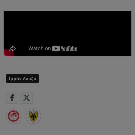
Ιμράν Λουζά