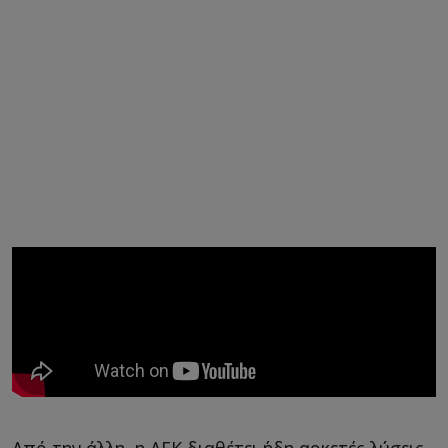
Από την άλλη, η ΑΕΚ διαθέτει ήδη αρκετές λύσεις