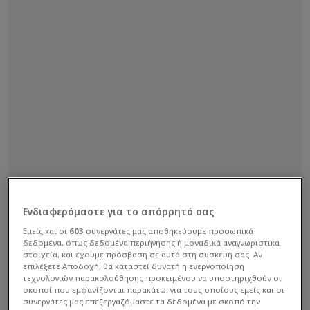
Ενδιαφερόμαστε για το απόρρητό σας
Εμείς και οι
603
συνεργάτες μας αποθηκεύουμε προσωπικά
δεδομένα, όπως δεδομένα περιήγησης ή μοναδικά αναγνωριστικά
στοιχεία, και έχουμε πρόσβαση σε αυτά στη συσκευή σας. Αν
επιλέξετε Αποδοχή, θα καταστεί δυνατή η ενεργοποίηση
τεχνολογιών παρακολούθησης προκειμένου να υποστηριχθούν οι
σκοποί που εμφανίζονται παρακάτω, για τους οποίους εμείς και οι
συνεργάτες μας επεξεργαζόμαστε τα δεδομένα με σκοπό την