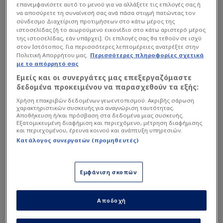
επανεμφανίσετε αυτό το μενού για να αλλάξετε τις επιλογές σας ή
να αποσύρετε τη συναίνεσή σας ανά πάσα στιγμή πατώντας τον
σύνδεσμο Διαχείριση προτιμήσεων στο κάτω μέρος της
ιστοσελίδας [ή το αιωρούμενο εικονίδιο στο κάτω αριστερό μέρος
της ιστοσελίδας, εάν υπάρχει]. Οι επιλογές σας θα τεθούν σε ισχύ
στον Ιστότοπος. Για περισσότερες λεπτομέρειες ανατρέξτε στην
Πολιτική Απορρήτου μας.
Περισσότερες πληροφορίες σχετικά
με το απόρρητό σας
Εμείς και οι συνεργάτες μας επεξεργαζόμαστε
δεδομένα προκειμένου να παρασχεθούν τα εξής:
Χρήση επακριβών δεδομένων γεωεντοπισμού. Ακριβής σάρωση
Την ίδια στιγμή, αναβαθμισμένος
χαρακτηριστικών συσκευής για αναγνώριση ταυτότητας.
προδιαγράφεται ο ρόλος του Αντρέ Βιεϊρίνια στη
Αποθήκευση ή/και πρόσβαση στα δεδομένα μιας συσκευής.
Εξατομικευμένη διαφήμιση και περιεχόμενο, μέτρηση διαφήμισης
νέα εποχή του
ΠΑΟΚ
. Οι διοικούντες επέλεξαν να
και περιεχομένου, έρευνα κοινού και ανάπτυξη υπηρεσιών.
Κατάλογος συνεργατών (προμηθευτές)
δώσουν στον εμβληματικό αρχηγό τον
απαραίτητο χρόνο ώστε να αποφασίσει ο ίδιος
την επόμενη ημέρα της καριέρας του μετά την
Εμφάνιση σκοπών
αποχώρησή του από την ενεργό δράση. Πλέον,
όλα δείχνουν πως ο Πορτογάλος ετοιμάζεται να
Αποδοχή
αναλάβει αυξημένες αρμοδιότητες, αποτελώντας
ένα από τα βασικά πρόσωπα της νέας