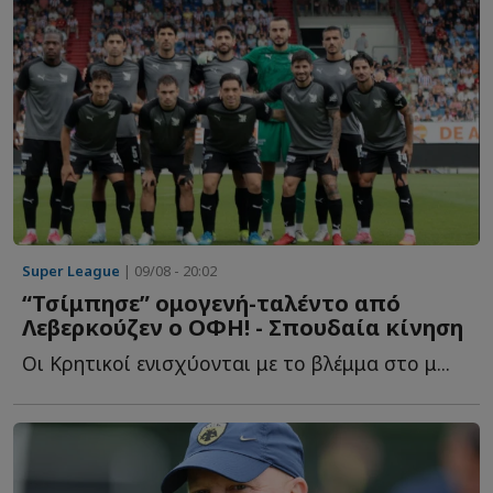
Super League
| 09/08 - 20:02
“Τσίμπησε” ομογενή-ταλέντο από
Λεβερκούζεν ο ΟΦΗ! - Σπουδαία κίνηση
Οι Κρητικοί ενισχύονται με το βλέμμα στο μ...