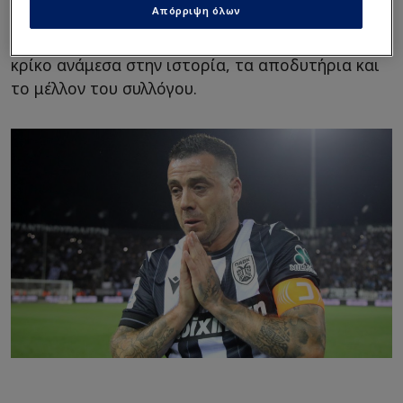
Απόρριψη όλων
διοικητικής δομής. Η παρουσία του θεωρείται
ιδιαίτερα σημαντική, καθώς αποτελεί συνδετικό
κρίκο ανάμεσα στην ιστορία, τα αποδυτήρια και
το μέλλον του συλλόγου.