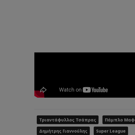
Τριαντάφυλλος Τσάπρας
Πάμπλο Μαφ
Δημήτρης Γιαννούλης
Super League