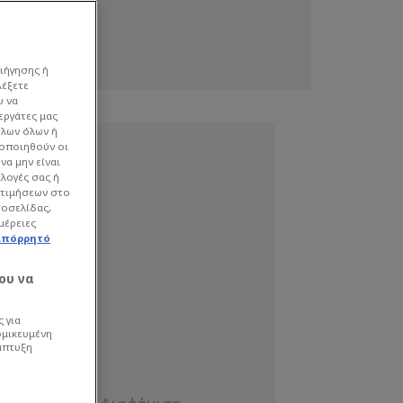
ιήγησης ή
λέξετε
υ να
εργάτες μας
όλων όλων ή
γοποιηθούν οι
να μην είναι
ιλογές σας ή
οτιμήσεων στο
τοσελίδας,
μέρειες
απόρρητό
ου να
 για
ομικευμένη
άπτυξη