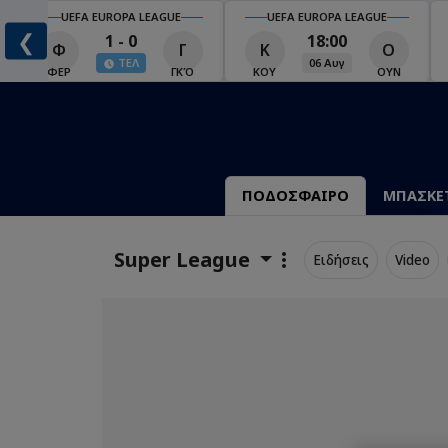
UEFA EUROPA LEAGUE
UEFA EUROPA LEAGUE
❮
1 - 0
18:00
Φ
Γ
Κ
Ο
ΤΕΛ
06 Αυγ
Ο
ΦΕΡ
ΓΚΌ
ΚΟΥ
ΟΥΝ
ΠΟΔΟΣΦΑΙΡΟ
ΜΠΑΣΚΕ
Super League
Ειδήσεις
Video