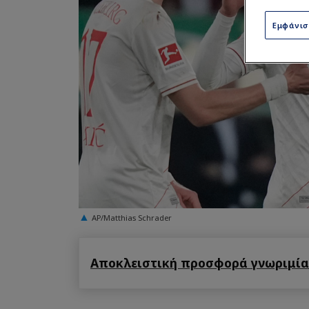
Εμφάνι
AP/Matthias Schrader
Αποκλειστική προσφορά γνωριμίας