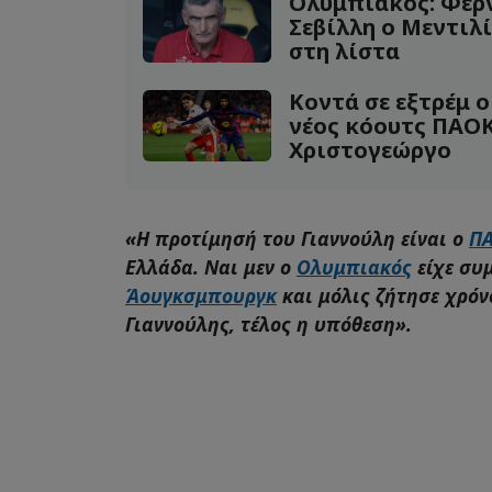
Ολυμπιακός: Φέρ
Σεβίλλη ο Μεντιλί
στη λίστα
Κοντά σε εξτρέμ 
νέος κόουτς ΠΑΟΚ
Χριστογεώργο
«Η προτίμησή του Γιαννούλη είναι ο
Π
Ελλάδα. Ναι μεν ο
Ολυμπιακός
είχε συ
Άουγκσμπουργκ
και μόλις ζήτησε χρόν
Γιαννούλης, τέλος η υπόθεση».