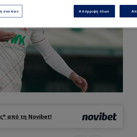
ση σκοπών
Απόρριψη όλων
Απ
* από τη Novibet!