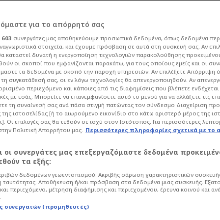
ρόμαστε για το απόρρητό σας
ι
603
συνεργάτες μας αποθηκεύουμε προσωπικά δεδομένα, όπως δεδομένα περ
ναγνωριστικά στοιχεία, και έχουμε πρόσβαση σε αυτά στη συσκευή σας. Αν επι
α καταστεί δυνατή η ενεργοποίηση τεχνολογιών παρακολούθησης προκειμένο
θηκε για Γιαννούλη
ούν οι σκοποί που εμφανίζονται παρακάτω, για τους οποίους εμείς και οι συν
μαστε τα δεδομένα με σκοπό την παροχή υπηρεσιών. Αν επιλέξετε Απόρριψη 
τη συγκατάθεσή σας, οι εν λόγω τεχνολογίες θα απενεργοποιηθούν. Αν απενερ
Στάσιμο του Τσάπρα
 ορισμένο περιεχόμενο και κάποιες από τις διαφημίσεις που βλέπετε ενδέχεται 
κές με εσάς. Μπορείτε να επανεμφανίσετε αυτό το μενού για να αλλάξετε τις επ
τε τη συναίνεσή σας ανά πάσα στιγμή πατώντας τον σύνδεσμο Διαχείριση πρ
 της ιστοσελίδας [ή το αιωρούμενο εικονίδιο στο κάτω αριστερό μέρος της ισ
23
Ποδόσφαιρο
Super League
ι]. Οι επιλογές σας θα τεθούν σε ισχύ στον Ιστότοπος. Για περισσότερες λεπτο
στην Πολιτική Απορρήτου μας.
Περισσότερες πληροφορίες σχετικά με το 
ταγραφικές υποθέσεις των
αι οι συνεργάτες μας επεξεργαζόμαστε δεδομένα προκειμέν
θούν τα εξής:
ριβών δεδομένων γεωεντοπισμού. Ακριβής σάρωση χαρακτηριστικών συσκευής
 ταυτότητας. Αποθήκευση ή/και πρόσβαση στα δεδομένα μιας συσκευής. Εξατ
και περιεχόμενο, μέτρηση διαφήμισης και περιεχομένου, έρευνα κοινού και αν
.
ς συνεργατών (προμηθευτές)