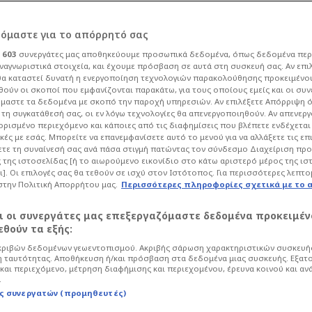
ρόμαστε για το απόρρητό σας
ι
603
συνεργάτες μας αποθηκεύουμε προσωπικά δεδομένα, όπως δεδομένα περ
ναγνωριστικά στοιχεία, και έχουμε πρόσβαση σε αυτά στη συσκευή σας. Αν επι
α καταστεί δυνατή η ενεργοποίηση τεχνολογιών παρακολούθησης προκειμένο
ιλικό του
ούν οι σκοποί που εμφανίζονται παρακάτω, για τους οποίους εμείς και οι συν
μαστε τα δεδομένα με σκοπό την παροχή υπηρεσιών. Αν επιλέξετε Απόρριψη 
τη συγκατάθεσή σας, οι εν λόγω τεχνολογίες θα απενεργοποιηθούν. Αν απενερ
 8 Ιουλίου - Με
 ορισμένο περιεχόμενο και κάποιες από τις διαφημίσεις που βλέπετε ενδέχεται 
κές με εσάς. Μπορείτε να επανεμφανίσετε αυτό το μενού για να αλλάξετε τις επ
τε τη συναίνεσή σας ανά πάσα στιγμή πατώντας τον σύνδεσμο Διαχείριση πρ
ΤΟ)
 της ιστοσελίδας [ή το αιωρούμενο εικονίδιο στο κάτω αριστερό μέρος της ισ
ι]. Οι επιλογές σας θα τεθούν σε ισχύ στον Ιστότοπος. Για περισσότερες λεπτο
στην Πολιτική Απορρήτου μας.
Περισσότερες πληροφορίες σχετικά με το 
20
Ποδόσφαιρο
Super League
αι οι συνεργάτες μας επεξεργαζόμαστε δεδομένα προκειμέν
θούν τα εξής:
ριβών δεδομένων γεωεντοπισμού. Ακριβής σάρωση χαρακτηριστικών συσκευής
 ταυτότητας. Αποθήκευση ή/και πρόσβαση στα δεδομένα μιας συσκευής. Εξατ
και περιεχόμενο, μέτρηση διαφήμισης και περιεχομένου, έρευνα κοινού και αν
.
ς συνεργατών (προμηθευτές)