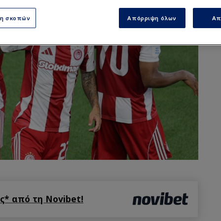
ση σκοπών
Απόρριψη όλων
Απ
* από τη Novibet!