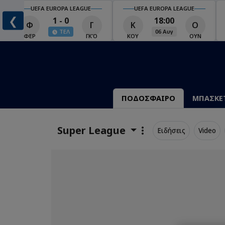
UEFA EUROPA LEAGUE
UEFA EUROPA LEAGUE
❮
1 - 0
18:00
Φ
Γ
Κ
Ο
ΤΕΛ
06 Αυγ
Ο
ΦΕΡ
ΓΚΌ
ΚΟΥ
ΟΥΝ
ΠΟΔΟΣΦΑΙΡΟ
ΜΠΑΣΚΕ
Super League
Ειδήσεις
Video