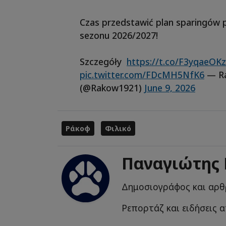
Czas przedstawić plan sparingów
sezonu 2026/2027!
Szczegóły
https://t.co/F3yqaeOK
pic.twitter.com/FDcMH5NfK6
— Ra
(@Rakow1921)
June 9, 2026
Ράκοφ
Φιλικό
Παναγιώτης
Δημοσιογράφος και αρθ
Ρεπορτάζ και ειδήσεις α