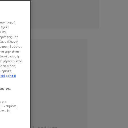
ιήγησης ή
λέξετε
υ να
εργάτες μας
όλων όλων ή
γοποιηθούν οι
να μην είναι
ιλογές σας ή
οτιμήσεων στο
τοσελίδας,
μέρειες
απόρρητό
ου να
 για
ομικευμένη
άπτυξη