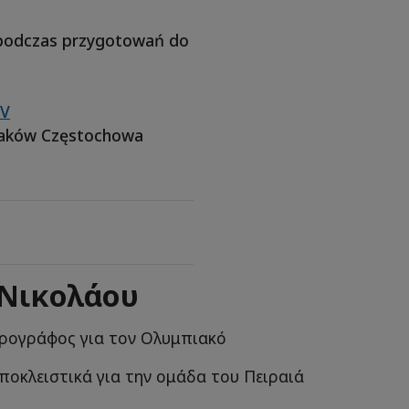
 podczas przygotowań do
zV
ków Częstochowa
 Νικολάου
ρογράφος για τον Ολυμπιακό
ποκλειστικά για την ομάδα του Πειραιά