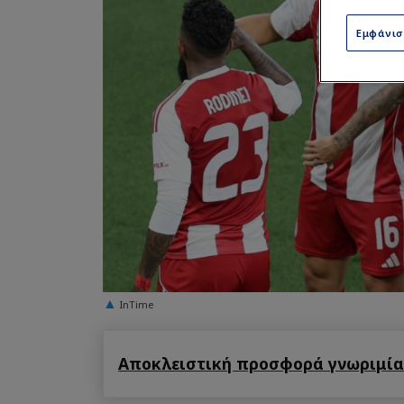
Εμφάνι
InTime
Αποκλειστική προσφορά γνωριμίας