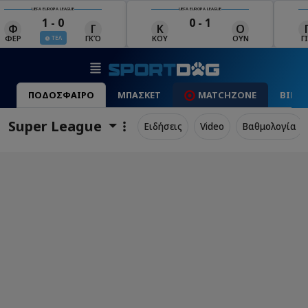
UEFA EUROPA LEAGUE
UEFA EUROPA LEAGUE
0 - 1
0 - 0
Κ
Ο
Γ
Ρ
Μ
ΚΟΥ
ΟΥΝ
ΓΙΑ
ΡΈΙ
ΜΑ
LIVE
LIVE
ΠΟΔΟΣΦΑΙΡΟ
ΜΠΑΣΚΕΤ
MATCHZONE
ΒΙΝΤ
Super League
Ειδήσεις
Video
Βαθμολογία