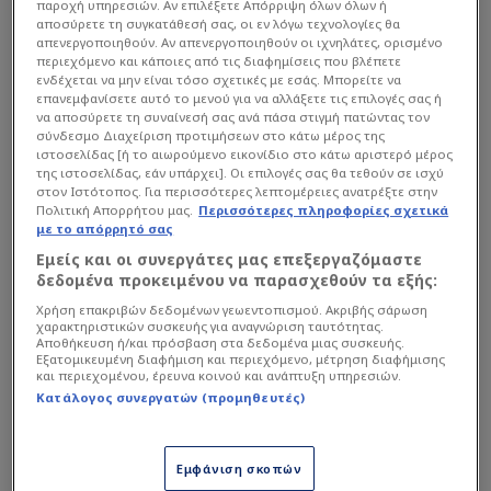
σύγχρονο ακραίο αμυντικό, με εμπειρίες από
παροχή υπηρεσιών. Αν επιλέξετε Απόρριψη όλων όλων ή
αποσύρετε τη συγκατάθεσή σας, οι εν λόγω τεχνολογίες θα
απαιτητικά πρωταθλήματα και χαρακτηριστικά
απενεργοποιηθούν. Αν απενεργοποιηθούν οι ιχνηλάτες, ορισμένο
που θα μπορούσαν να τον καταστήσουν
περιεχόμενο και κάποιες από τις διαφημίσεις που βλέπετε
ενδέχεται να μην είναι τόσο σχετικές με εσάς. Μπορείτε να
ενδιαφέρουσα επιλογή για αρκετές ομάδες της
επανεμφανίσετε αυτό το μενού για να αλλάξετε τις επιλογές σας ή
ευρωπαϊκής αγοράς.
να αποσύρετε τη συναίνεσή σας ανά πάσα στιγμή πατώντας τον
σύνδεσμο Διαχείριση προτιμήσεων στο κάτω μέρος της
ιστοσελίδας [ή το αιωρούμενο εικονίδιο στο κάτω αριστερό μέρος
της ιστοσελίδας, εάν υπάρχει]. Οι επιλογές σας θα τεθούν σε ισχύ
στον Ιστότοπος. Για περισσότερες λεπτομέρειες ανατρέξτε στην
Πολιτική Απορρήτου μας.
Περισσότερες πληροφορίες σχετικά
με το απόρρητό σας
Εμείς και οι συνεργάτες μας επεξεργαζόμαστε
δεδομένα προκειμένου να παρασχεθούν τα εξής:
Χρήση επακριβών δεδομένων γεωεντοπισμού. Ακριβής σάρωση
χαρακτηριστικών συσκευής για αναγνώριση ταυτότητας.
Αποθήκευση ή/και πρόσβαση στα δεδομένα μιας συσκευής.
Εξατομικευμένη διαφήμιση και περιεχόμενο, μέτρηση διαφήμισης
και περιεχομένου, έρευνα κοινού και ανάπτυξη υπηρεσιών.
Κατάλογος συνεργατών (προμηθευτές)
Εμφάνιση σκοπών