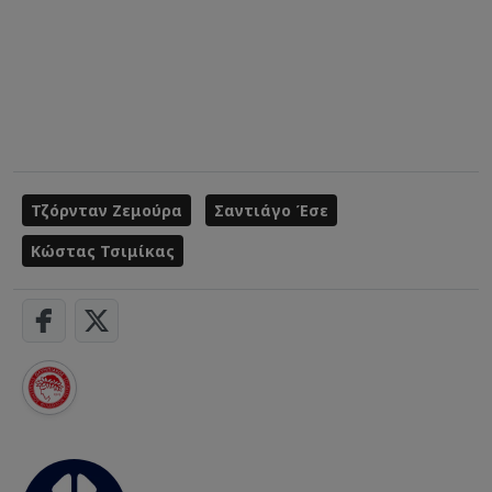
Τζόρνταν Ζεμούρα
Σαντιάγο Έσε
Κώστας Τσιμίκας