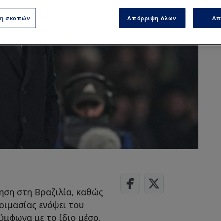
ση σκοπών
Απόρριψη όλων
Απ
τηση στη Βραζιλία, καθώς
οιμασίας ενόψει του
ύμφωνα με το ίδιο μέσο,