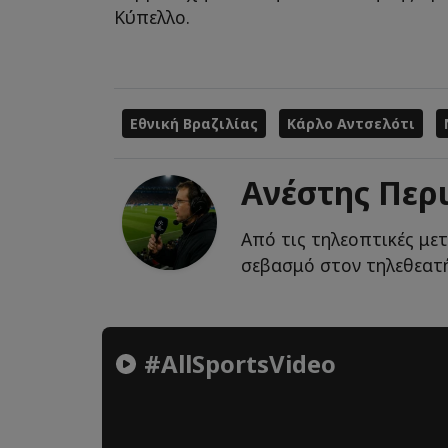
Κύπελλο.
Εθνική Βραζιλίας
Κάρλο Αντσελότι
Ανέστης Περ
Από τις τηλεοπτικές με
σεβασμό στον τηλεθεατή
#AllSportsVideo