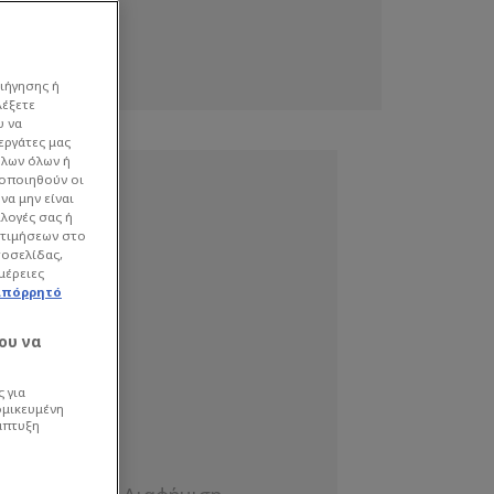
ιήγησης ή
λέξετε
υ να
εργάτες μας
όλων όλων ή
γοποιηθούν οι
να μην είναι
ιλογές σας ή
οτιμήσεων στο
τοσελίδας,
μέρειες
απόρρητό
ου να
 για
ομικευμένη
άπτυξη