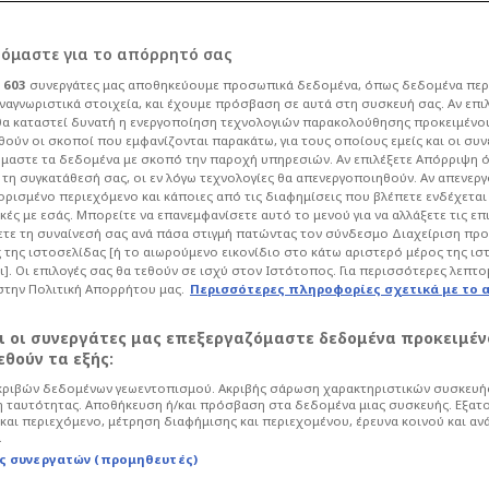
ρόμαστε για το απόρρητό σας
ι
603
συνεργάτες μας αποθηκεύουμε προσωπικά δεδομένα, όπως δεδομένα περ
ναγνωριστικά στοιχεία, και έχουμε πρόσβαση σε αυτά στη συσκευή σας. Αν επι
α καταστεί δυνατή η ενεργοποίηση τεχνολογιών παρακολούθησης προκειμένο
 τη Βραζιλία ο
ούν οι σκοποί που εμφανίζονται παρακάτω, για τους οποίους εμείς και οι συν
μαστε τα δεδομένα με σκοπό την παροχή υπηρεσιών. Αν επιλέξετε Απόρριψη 
τη συγκατάθεσή σας, οι εν λόγω τεχνολογίες θα απενεργοποιηθούν. Αν απενερ
προκαλέσει χαμό!
 ορισμένο περιεχόμενο και κάποιες από τις διαφημίσεις που βλέπετε ενδέχεται 
κές με εσάς. Μπορείτε να επανεμφανίσετε αυτό το μενού για να αλλάξετε τις επ
τε τη συναίνεσή σας ανά πάσα στιγμή πατώντας τον σύνδεσμο Διαχείριση πρ
 της ιστοσελίδας [ή το αιωρούμενο εικονίδιο στο κάτω αριστερό μέρος της ισ
6:34
Ποδόσφαιρο
Υπόλοιπος Κόσμος
ι]. Οι επιλογές σας θα τεθούν σε ισχύ στον Ιστότοπος. Για περισσότερες λεπτο
στην Πολιτική Απορρήτου μας.
Περισσότερες πληροφορίες σχετικά με το 
ο Αντσελότι δεν προτίθεται να καλέσει
ης Βραζιλίας με Γαλλία και Κροατία.
αι οι συνεργάτες μας επεξεργαζόμαστε δεδομένα προκειμέν
θούν τα εξής:
ριβών δεδομένων γεωεντοπισμού. Ακριβής σάρωση χαρακτηριστικών συσκευής
 ταυτότητας. Αποθήκευση ή/και πρόσβαση στα δεδομένα μιας συσκευής. Εξατ
και περιεχόμενο, μέτρηση διαφήμισης και περιεχομένου, έρευνα κοινού και αν
.
ς συνεργατών (προμηθευτές)