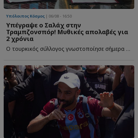
Υπόλοιπος Κόσμος
| 06/08 - 16:50
Υπέγραψε ο Σαλάχ στην
Τραμπζονσπόρ! Μυθικές απολαβές για
2 χρόνια
Ο τουρκικός σύλλογος γνωστοποίησε σήμερα (6/8) ότι ο Α...