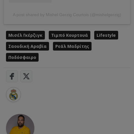
A post shared by Mishel Gerzig Courtois (@mishelgerzig)
Μισέλ Γκέρζιγκ
Τιμπό Κουρτουά
Lifestyle
Σαουδική Αραβία
Ρεάλ Μαδρίτης
Ποδόσφαιρο