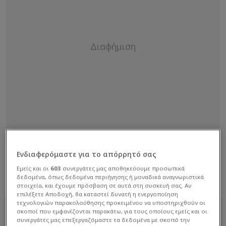
Ενδιαφερόμαστε για το απόρρητό σας
Εμείς και οι
603
συνεργάτες μας αποθηκεύουμε προσωπικά
δεδομένα, όπως δεδομένα περιήγησης ή μοναδικά αναγνωριστικά
στοιχεία, και έχουμε πρόσβαση σε αυτά στη συσκευή σας. Αν
επιλέξετε Αποδοχή, θα καταστεί δυνατή η ενεργοποίηση
τεχνολογιών παρακολούθησης προκειμένου να υποστηριχθούν οι
σκοποί που εμφανίζονται παρακάτω, για τους οποίους εμείς και οι
συνεργάτες μας επεξεργαζόμαστε τα δεδομένα με σκοπό την