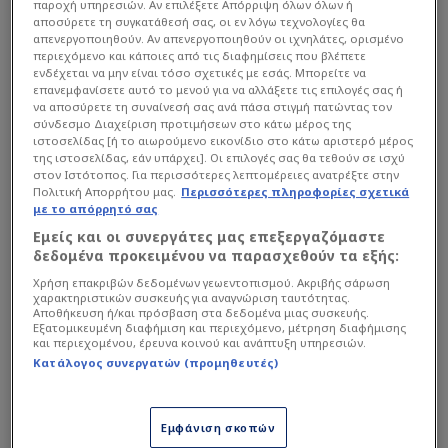
παροχή υπηρεσιών. Αν επιλέξετε Απόρριψη όλων όλων ή
αποσύρετε τη συγκατάθεσή σας, οι εν λόγω τεχνολογίες θα
απενεργοποιηθούν. Αν απενεργοποιηθούν οι ιχνηλάτες, ορισμένο
περιεχόμενο και κάποιες από τις διαφημίσεις που βλέπετε
ενδέχεται να μην είναι τόσο σχετικές με εσάς. Μπορείτε να
επανεμφανίσετε αυτό το μενού για να αλλάξετε τις επιλογές σας ή
να αποσύρετε τη συναίνεσή σας ανά πάσα στιγμή πατώντας τον
σύνδεσμο Διαχείριση προτιμήσεων στο κάτω μέρος της
ιστοσελίδας [ή το αιωρούμενο εικονίδιο στο κάτω αριστερό μέρος
της ιστοσελίδας, εάν υπάρχει]. Οι επιλογές σας θα τεθούν σε ισχύ
στον Ιστότοπος. Για περισσότερες λεπτομέρειες ανατρέξτε στην
Πολιτική Απορρήτου μας.
Περισσότερες πληροφορίες σχετικά
με το απόρρητό σας
Εμείς και οι συνεργάτες μας επεξεργαζόμαστε
View this post on Instagram
δεδομένα προκειμένου να παρασχεθούν τα εξής:
Χρήση επακριβών δεδομένων γεωεντοπισμού. Ακριβής σάρωση
χαρακτηριστικών συσκευής για αναγνώριση ταυτότητας.
Αποθήκευση ή/και πρόσβαση στα δεδομένα μιας συσκευής.
Εξατομικευμένη διαφήμιση και περιεχόμενο, μέτρηση διαφήμισης
και περιεχομένου, έρευνα κοινού και ανάπτυξη υπηρεσιών.
Κατάλογος συνεργατών (προμηθευτές)
Εμφάνιση σκοπών