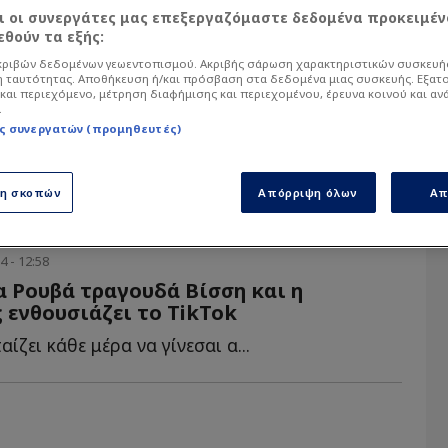
αι οι συνεργάτες μας επεξεργαζόμαστε δεδομένα προκειμέν
θούν τα εξής:
α άρθρα του Sportdog σχετικά με το θέμα Αν
ό στον φίλαθλο.
ριβών δεδομένων γεωεντοπισμού. Ακριβής σάρωση χαρακτηριστικών συσκευής
 ταυτότητας. Αποθήκευση ή/και πρόσβαση στα δεδομένα μιας συσκευής. Εξατ
και περιεχόμενο, μέτρηση διαφήμισης και περιεχομένου, έρευνα κοινού και αν
.
ς συνεργατών (προμηθευτές)
ση σκοπών
Απόρριψη όλων
Απ
4 - 12:58
 Ρουβά τραγουδά Βίσση και η
 ενθουσιάζει το TikTok
ίζει κάθε μέρα να γίνεσαι α...