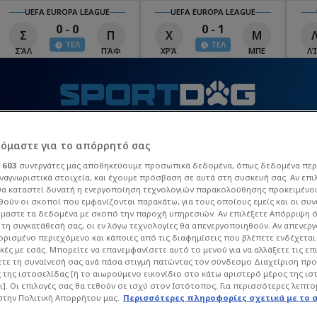
UEFA EUROPA LEAGUE
UEFA EUROPA LEAGUE
0 - 1
1 - 1
Χ
Μ
Λ
Ο
ΤΕΛ
ΤΕΛ
ΧΡΆ
ΜΠΕ
ΛΊΝ
ΟΜΌ
Λ
Τ
ΒΙΝΤΕΟ
MATCHZONE
ΠΡΟΓΡΑΜΜΑ TV
Π
ρόμαστε για το απόρρητό σας
ι
603
συνεργάτες μας αποθηκεύουμε προσωπικά δεδομένα, όπως δεδομένα περ
ναγνωριστικά στοιχεία, και έχουμε πρόσβαση σε αυτά στη συσκευή σας. Αν επι
 League
La Liga
Champions League
Europa Leag
α καταστεί δυνατή η ενεργοποίηση τεχνολογιών παρακολούθησης προκειμένο
ούν οι σκοποί που εμφανίζονται παρακάτω, για τους οποίους εμείς και οι συν
μαστε τα δεδομένα με σκοπό την παροχή υπηρεσιών. Αν επιλέξετε Απόρριψη 
τη συγκατάθεσή σας, οι εν λόγω τεχνολογίες θα απενεργοποιηθούν. Αν απενερ
 ορισμένο περιεχόμενο και κάποιες από τις διαφημίσεις που βλέπετε ενδέχεται 
κές με εσάς. Μπορείτε να επανεμφανίσετε αυτό το μενού για να αλλάξετε τις επ
τε τη συναίνεσή σας ανά πάσα στιγμή πατώντας τον σύνδεσμο Διαχείριση πρ
 της ιστοσελίδας [ή το αιωρούμενο εικονίδιο στο κάτω αριστερό μέρος της ισ
ι]. Οι επιλογές σας θα τεθούν σε ισχύ στον Ιστότοπος. Για περισσότερες λεπτο
στην Πολιτική Απορρήτου μας.
Περισσότερες πληροφορίες σχετικά με το 
ΊΑ ΡΟΥΒΆ