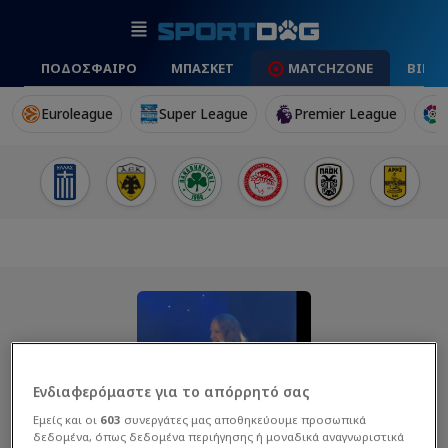
ΠΟΔΟΣΦΑΙΡΟ
ΜΠΑΣΚΕΤ
MATCHZONE
ΒΙΝΤ
Euroleague
Super League
Premier League
Ενδιαφερόμαστε για το απόρρητό σας
Εμείς και οι
603
συνεργάτες μας αποθηκεύουμε προσωπικά
δεδομένα, όπως δεδομένα περιήγησης ή μοναδικά αναγνωριστικά