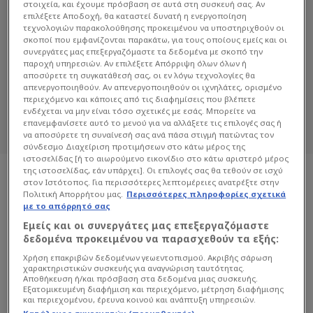
στοιχεία, και έχουμε πρόσβαση σε αυτά στη συσκευή σας. Αν
επιλέξετε Αποδοχή, θα καταστεί δυνατή η ενεργοποίηση
τεχνολογιών παρακολούθησης προκειμένου να υποστηριχθούν οι
ΑΝΔΡΟΜΆΧΗ
σκοποί που εμφανίζονται παρακάτω, για τους οποίους εμείς και οι
συνεργάτες μας επεξεργαζόμαστε τα δεδομένα με σκοπό την
παροχή υπηρεσιών. Αν επιλέξετε Απόρριψη όλων όλων ή
Διαβάστε όλα τα άρθρα του Sportdog
αποσύρετε τη συγκατάθεσή σας, οι εν λόγω τεχνολογίες θα
σχετικά με το θέμα Ανδρομάχη.
απενεργοποιηθούν. Αν απενεργοποιηθούν οι ιχνηλάτες, ορισμένο
Sportdog: Πιστό στον φίλαθλο.
περιεχόμενο και κάποιες από τις διαφημίσεις που βλέπετε
ενδέχεται να μην είναι τόσο σχετικές με εσάς. Μπορείτε να
επανεμφανίσετε αυτό το μενού για να αλλάξετε τις επιλογές σας ή
να αποσύρετε τη συναίνεσή σας ανά πάσα στιγμή πατώντας τον
σύνδεσμο Διαχείριση προτιμήσεων στο κάτω μέρος της
ιστοσελίδας [ή το αιωρούμενο εικονίδιο στο κάτω αριστερό μέρος
της ιστοσελίδας, εάν υπάρχει]. Οι επιλογές σας θα τεθούν σε ισχύ
στον Ιστότοπος. Για περισσότερες λεπτομέρειες ανατρέξτε στην
Πολιτική Απορρήτου μας.
Περισσότερες πληροφορίες σχετικά
με το απόρρητό σας
Εμείς και οι συνεργάτες μας επεξεργαζόμαστε
δεδομένα προκειμένου να παρασχεθούν τα εξής:
Χρήση επακριβών δεδομένων γεωεντοπισμού. Ακριβής σάρωση
χαρακτηριστικών συσκευής για αναγνώριση ταυτότητας.
Αποθήκευση ή/και πρόσβαση στα δεδομένα μιας συσκευής.
Εξατομικευμένη διαφήμιση και περιεχόμενο, μέτρηση διαφήμισης
και περιεχομένου, έρευνα κοινού και ανάπτυξη υπηρεσιών.