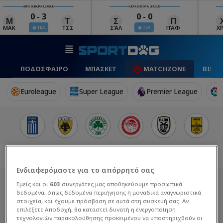
UEFA EUROPA LEAGUE
UEFA EUROPA LEAGUE
0 - 3
0 - 0
Μ
Τ
Σ
Π
ΜΑΚ
ΤΣΣ
ΣΆΛ
ΠΆΦ
Χ
ΤΕΛ
ΤΕΛ
ΠΟΔΟΣΦΑΙΡΟ
ΜΠΑΣΚΕΤ
MATCHZONE
ΒΙΝΤ
Euroleague
Super League
Premier League
Ενδιαφερόμαστε για το απόρρητό σας
Εμείς και οι
603
συνεργάτες μας αποθηκεύουμε προσωπικά
δεδομένα, όπως δεδομένα περιήγησης ή μοναδικά αναγνωριστικά
στοιχεία, και έχουμε πρόσβαση σε αυτά στη συσκευή σας. Αν
επιλέξετε Αποδοχή, θα καταστεί δυνατή η ενεργοποίηση
τεχνολογιών παρακολούθησης προκειμένου να υποστηριχθούν οι