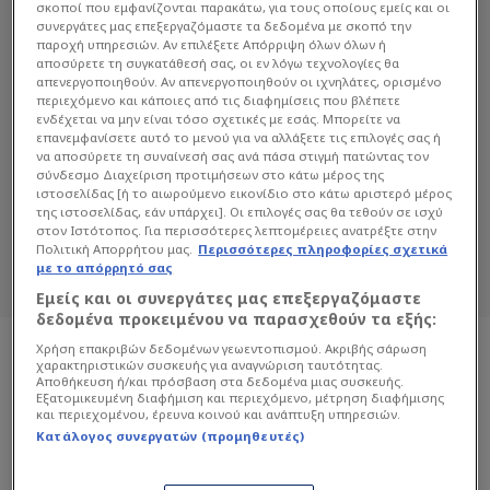
σκοποί που εμφανίζονται παρακάτω, για τους οποίους εμείς και οι
συνεργάτες μας επεξεργαζόμαστε τα δεδομένα με σκοπό την
παροχή υπηρεσιών. Αν επιλέξετε Απόρριψη όλων όλων ή
αποσύρετε τη συγκατάθεσή σας, οι εν λόγω τεχνολογίες θα
απενεργοποιηθούν. Αν απενεργοποιηθούν οι ιχνηλάτες, ορισμένο
περιεχόμενο και κάποιες από τις διαφημίσεις που βλέπετε
ενδέχεται να μην είναι τόσο σχετικές με εσάς. Μπορείτε να
ΑΝΘΉ ΦΑΚΙΔΆΡΗ
επανεμφανίσετε αυτό το μενού για να αλλάξετε τις επιλογές σας ή
να αποσύρετε τη συναίνεσή σας ανά πάσα στιγμή πατώντας τον
σύνδεσμο Διαχείριση προτιμήσεων στο κάτω μέρος της
Διαβάστε όλα τα άρθρα του Sportdog
ιστοσελίδας [ή το αιωρούμενο εικονίδιο στο κάτω αριστερό μέρος
σχετικά με το θέμα Ανθή Φακιδάρη.
της ιστοσελίδας, εάν υπάρχει]. Οι επιλογές σας θα τεθούν σε ισχύ
στον Ιστότοπος. Για περισσότερες λεπτομέρειες ανατρέξτε στην
Sportdog: Πιστό στον φίλαθλο.
Πολιτική Απορρήτου μας.
Περισσότερες πληροφορίες σχετικά
με το απόρρητό σας
Εμείς και οι συνεργάτες μας επεξεργαζόμαστε
δεδομένα προκειμένου να παρασχεθούν τα εξής:
Χρήση επακριβών δεδομένων γεωεντοπισμού. Ακριβής σάρωση
χαρακτηριστικών συσκευής για αναγνώριση ταυτότητας.
Αποθήκευση ή/και πρόσβαση στα δεδομένα μιας συσκευής.
Εξατομικευμένη διαφήμιση και περιεχόμενο, μέτρηση διαφήμισης
και περιεχομένου, έρευνα κοινού και ανάπτυξη υπηρεσιών.
Κατάλογος συνεργατών (προμηθευτές)