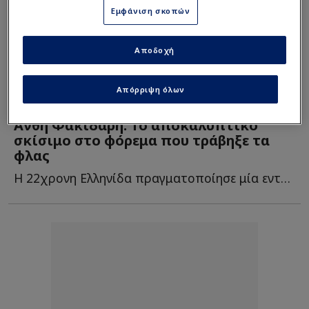
Εμφάνιση σκοπών
Αποδοχή
Απόρριψη όλων
Showbiz
| 24/05/2025 - 12:54
Ανθή Φακιδάρη: Το αποκαλυπτικό
σκίσιμο στο φόρεμα που τράβηξε τα
φλας
Η 22χρονη Ελληνίδα πραγματοποίησε μία εντυπωσιακή εμφάνιση σ...