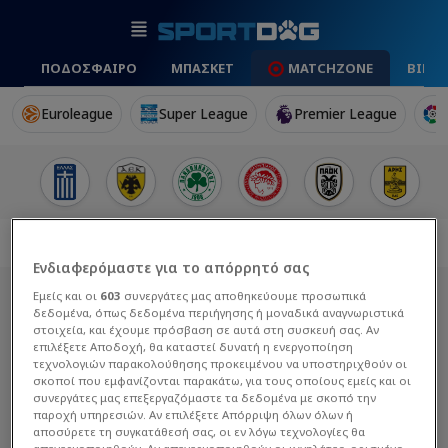
ΠΟΔΟΣΦΑΙΡΟ
ΜΠΑΣΚΕΤ
MATCHZONE
ΒΙΝΤ
Euroleague
Super League
Premier League
Ενδιαφερόμαστε για το απόρρητό σας
Εμείς και οι
603
συνεργάτες μας αποθηκεύουμε προσωπικά
δεδομένα, όπως δεδομένα περιήγησης ή μοναδικά αναγνωριστικά
στοιχεία, και έχουμε πρόσβαση σε αυτά στη συσκευή σας. Αν
επιλέξετε Αποδοχή, θα καταστεί δυνατή η ενεργοποίηση
τεχνολογιών παρακολούθησης προκειμένου να υποστηριχθούν οι
σκοποί που εμφανίζονται παρακάτω, για τους οποίους εμείς και οι
συνεργάτες μας επεξεργαζόμαστε τα δεδομένα με σκοπό την
παροχή υπηρεσιών. Αν επιλέξετε Απόρριψη όλων όλων ή
αποσύρετε τη συγκατάθεσή σας, οι εν λόγω τεχνολογίες θα