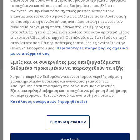
απενεργοποιηθούν. Αν απενεργοποιηθούν οι ιχνηλάτες, ορισμένο
περιεχόμενο και κάποιες από τις διαφημίσεις που βλέπετε
ενδέχεται να μην είναι τόσο σχετικές με εσάς. Μπορείτε να
επανεμφανίσετε αυτό το μενού για να αλλάξετε τις επιλογές σας ή
DARA
να αποσύρετε τη συναίνεσή σας ανά πάσα στιγμή πατώντας τον
σύνδεσμο Διαχείριση προτιμήσεων στο κάτω μέρος της
Διαβάστε όλα τα άρθρα του Sportdog
ιστοσελίδας [ή το αιωρούμενο εικονίδιο στο κάτω αριστερό μέρος
σχετικά με το θέμα Dara.
της ιστοσελίδας, εάν υπάρχει]. Οι επιλογές σας θα τεθούν σε ισχύ
στον Ιστότοπος. Για περισσότερες λεπτομέρειες ανατρέξτε στην
Sportdog: Πιστό στον φίλαθλο.
Πολιτική Απορρήτου μας.
Περισσότερες πληροφορίες σχετικά
με το απόρρητό σας
Εμείς και οι συνεργάτες μας επεξεργαζόμαστε
δεδομένα προκειμένου να παρασχεθούν τα εξής:
Χρήση επακριβών δεδομένων γεωεντοπισμού. Ακριβής σάρωση
χαρακτηριστικών συσκευής για αναγνώριση ταυτότητας.
Αποθήκευση ή/και πρόσβαση στα δεδομένα μιας συσκευής.
Εξατομικευμένη διαφήμιση και περιεχόμενο, μέτρηση διαφήμισης
και περιεχομένου, έρευνα κοινού και ανάπτυξη υπηρεσιών.
Κατάλογος συνεργατών (προμηθευτές)
Εμφάνιση σκοπών
Αποδοχή