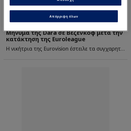
Απόρριψη όλων
Euroleague
|
25/05 - 16:18
VIDEO
Μήνυμα της Dara σε Βεζένκοφ μετά την
κατάκτηση της Euroleague
Η νικήτρια της Eurovision έστειλε τα συγχαρητήριά της στον Β...