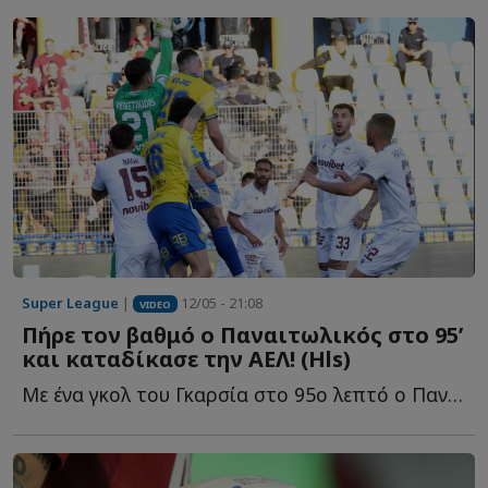
Super League
|
12/05 - 21:08
VIDEO
Πήρε τον βαθμό ο Παναιτωλικός στο 95’
και καταδίκασε την ΑΕΛ! (Hls)
Με ένα γκολ του Γκαρσία στο 95ο λεπτό ο Παναιτωλικός έ...