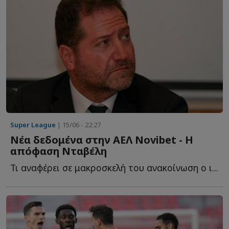
Super League
| 15/06 - 22:27
Νέα δεδομένα στην ΑΕΛ Νovibet - H
απόφαση Νταβέλη
Τι αναφέρει σε μακροσκελή του ανακοίνωση ο ι...