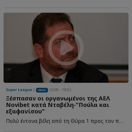
Super League
|
13/05 - 19:32
VIDEO
Ξέσπασαν οι οργανωμένοι της ΑΕΛ
Novibet κατά Νταβέλη-"Πούλα και
εξαφανίσου"
Πολύ έντονα βέλη από τη Θύρα 1 προς τον πρόεδρο τ...