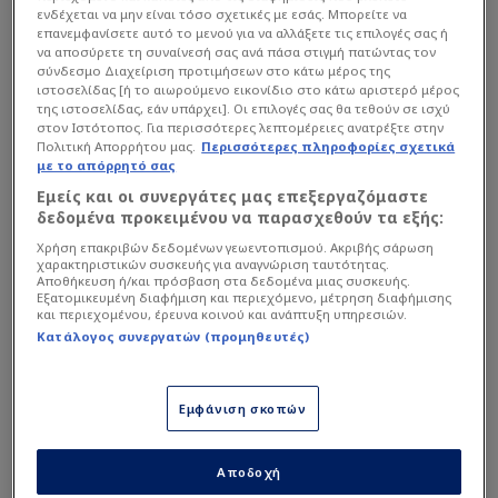
ενδέχεται να μην είναι τόσο σχετικές με εσάς. Μπορείτε να
επανεμφανίσετε αυτό το μενού για να αλλάξετε τις επιλογές σας ή
να αποσύρετε τη συναίνεσή σας ανά πάσα στιγμή πατώντας τον
σύνδεσμο Διαχείριση προτιμήσεων στο κάτω μέρος της
ιστοσελίδας [ή το αιωρούμενο εικονίδιο στο κάτω αριστερό μέρος
της ιστοσελίδας, εάν υπάρχει]. Οι επιλογές σας θα τεθούν σε ισχύ
στον Ιστότοπος. Για περισσότερες λεπτομέρειες ανατρέξτε στην
Πολιτική Απορρήτου μας.
Περισσότερες πληροφορίες σχετικά
με το απόρρητό σας
Εμείς και οι συνεργάτες μας επεξεργαζόμαστε
δεδομένα προκειμένου να παρασχεθούν τα εξής:
Χρήση επακριβών δεδομένων γεωεντοπισμού. Ακριβής σάρωση
χαρακτηριστικών συσκευής για αναγνώριση ταυτότητας.
Αποθήκευση ή/και πρόσβαση στα δεδομένα μιας συσκευής.
Εξατομικευμένη διαφήμιση και περιεχόμενο, μέτρηση διαφήμισης
Superleague 2
| 08/07 - 22:48
και περιεχομένου, έρευνα κοινού και ανάπτυξη υπηρεσιών.
Ηappy end στην ΑΕΛ Νovibet - Οριστική
Κατάλογος συνεργατών (προμηθευτές)
συμφωνία και αλλαγή ιδιοκτησίας
Με ποιον τα βρήκε ο Αχιλλέας Νταβέλης και α...
Εμφάνιση σκοπών
Αποδοχή