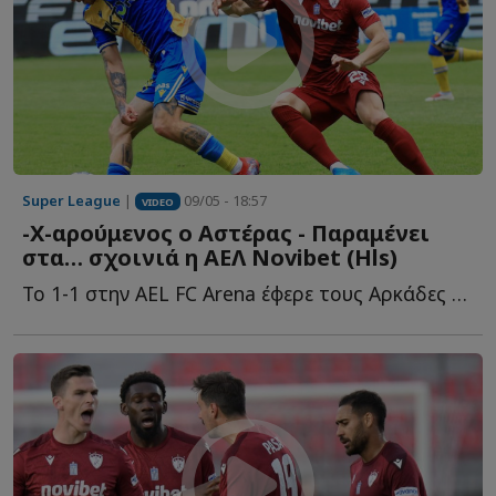
Super League
|
09/05 - 18:57
VIDEO
-Χ-αρούμενος ο Αστέρας - Παραμένει
στα… σχοινιά η ΑΕΛ Νοvibet (Hls)
To 1-1 στην ΑEL FC Arena έφερε τους Αρκάδες πάνω από τη ζ...