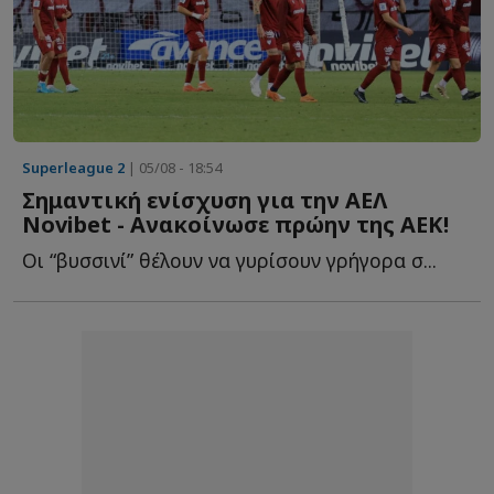
Superleague 2
| 05/08 - 18:54
Σημαντική ενίσχυση για την ΑΕΛ
Νovibet - Aνακοίνωσε πρώην της ΑΕΚ!
Οι “βυσσινί” θέλουν να γυρίσουν γρήγορα σ...