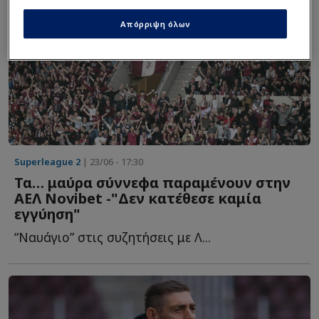
Απόρριψη όλων
Superleague 2
| 23/06 - 17:30
Τα… μαύρα σύννεφα παραμένουν στην
ΑΕΛ Νovibet -"Δεν κατέθεσε καμία
εγγύηση"
“Ναυάγιο” στις συζητήσεις με Λ...