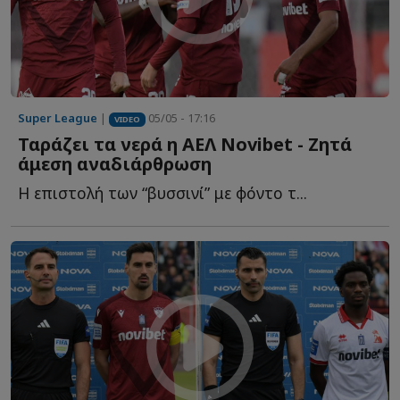
Super League
|
05/05 - 17:16
VIDEO
Ταράζει τα νερά η ΑΕΛ Νovibet - Ζητά
άμεση αναδιάρθρωση
Η επιστολή των “βυσσινί” με φόντο τ...