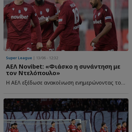
Super League
| 13/06 - 12:32
ΑΕΛ Novibet: «Φιάσκο η συνάντηση με
τον Ντελόπουλο»
Η ΑΕΛ εξέδωσε ανακοίνωση ενημερώνοντας τους φιλάθλους τ...