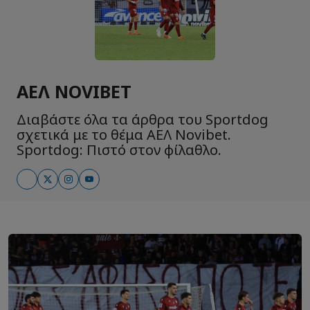
ΑΕΛ NOVIBET
Διαβάστε όλα τα άρθρα του Sportdog
σχετικά με το θέμα ΑΕΛ Novibet.
Sportdog: Πιστό στον φίλαθλο.