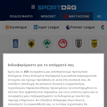
ΠΟΔΟΣΦΑΙΡΟ
ΜΠΑΣΚΕΤ
MATCHZONE
ΒΙΝΤ
Euroleague
Super League
Premier League
Ενδιαφερόμαστε για το απόρρητό σας
Εμείς και οι
603
συνεργάτες μας αποθηκεύουμε προσωπικά
δεδομένα, όπως δεδομένα περιήγησης ή μοναδικά αναγνωριστικά
στοιχεία, και έχουμε πρόσβαση σε αυτά στη συσκευή σας. Αν
επιλέξετε Αποδοχή, θα καταστεί δυνατή η ενεργοποίηση
τεχνολογιών παρακολούθησης προκειμένου να υποστηριχθούν οι
σκοποί που εμφανίζονται παρακάτω, για τους οποίους εμείς και οι
συνεργάτες μας επεξεργαζόμαστε τα δεδομένα με σκοπό την
παροχή υπηρεσιών. Αν επιλέξετε Απόρριψη όλων όλων ή
αποσύρετε τη συγκατάθεσή σας, οι εν λόγω τεχνολογίες θα