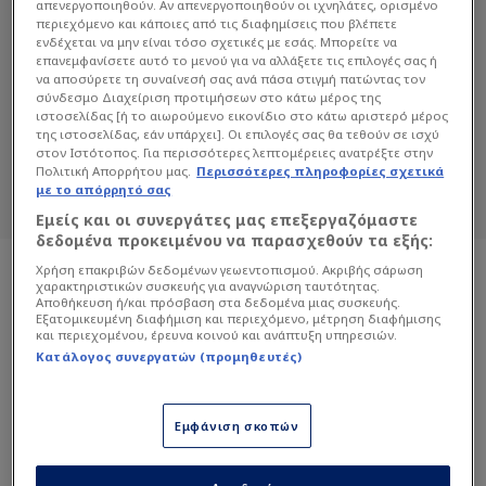
απενεργοποιηθούν. Αν απενεργοποιηθούν οι ιχνηλάτες, ορισμένο
περιεχόμενο και κάποιες από τις διαφημίσεις που βλέπετε
ενδέχεται να μην είναι τόσο σχετικές με εσάς. Μπορείτε να
ΆΓΓΕΛΟΣ ΖΟΎΠΑΣ
επανεμφανίσετε αυτό το μενού για να αλλάξετε τις επιλογές σας ή
να αποσύρετε τη συναίνεσή σας ανά πάσα στιγμή πατώντας τον
σύνδεσμο Διαχείριση προτιμήσεων στο κάτω μέρος της
Διαβάστε όλα τα άρθρα του Sportdog
ιστοσελίδας [ή το αιωρούμενο εικονίδιο στο κάτω αριστερό μέρος
σχετικά με το θέμα Άγγελος Ζούπας.
της ιστοσελίδας, εάν υπάρχει]. Οι επιλογές σας θα τεθούν σε ισχύ
στον Ιστότοπος. Για περισσότερες λεπτομέρειες ανατρέξτε στην
Sportdog: Πιστό στον φίλαθλο.
Πολιτική Απορρήτου μας.
Περισσότερες πληροφορίες σχετικά
με το απόρρητό σας
Εμείς και οι συνεργάτες μας επεξεργαζόμαστε
δεδομένα προκειμένου να παρασχεθούν τα εξής:
Χρήση επακριβών δεδομένων γεωεντοπισμού. Ακριβής σάρωση
χαρακτηριστικών συσκευής για αναγνώριση ταυτότητας.
Αποθήκευση ή/και πρόσβαση στα δεδομένα μιας συσκευής.
Εξατομικευμένη διαφήμιση και περιεχόμενο, μέτρηση διαφήμισης
και περιεχομένου, έρευνα κοινού και ανάπτυξη υπηρεσιών.
Κατάλογος συνεργατών (προμηθευτές)
Εμφάνιση σκοπών