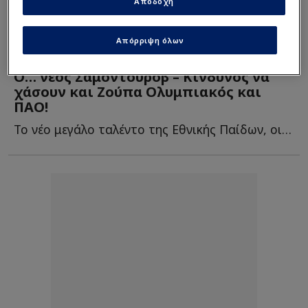
Αποδοχή
Απόρριψη όλων
Euroleague
| 13/08/2025 - 21:40
Ο… νέος Σαμοντούροβ – Κίνδυνος να
χάσουν και Ζούπα Ολυμπιακός και
ΠΑΟ!
Το νέο μεγάλο ταλέντο της Εθνικής Παίδων, οι εντυπωσιακές τ...