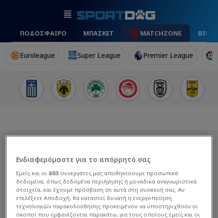
ΠΟΔΟΣΦΑΙΡΟ
ΜΠΑΣΚΕΤ
MATCHZONE
ΒΙΝΤ
Euroleague
Super League
Premier League
Ενδιαφερόμαστε για το απόρρητό σας
Εμείς και οι
603
συνεργάτες μας αποθηκεύουμε προσωπικά
δεδομένα, όπως δεδομένα περιήγησης ή μοναδικά αναγνωριστικά
στοιχεία, και έχουμε πρόσβαση σε αυτά στη συσκευή σας. Αν
επιλέξετε Αποδοχή, θα καταστεί δυνατή η ενεργοποίηση
τεχνολογιών παρακολούθησης προκειμένου να υποστηριχθούν οι
σκοποί που εμφανίζονται παρακάτω, για τους οποίους εμείς και οι