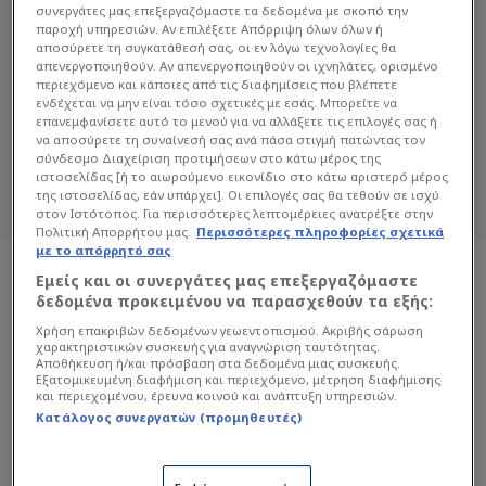
συνεργάτες μας επεξεργαζόμαστε τα δεδομένα με σκοπό την
παροχή υπηρεσιών. Αν επιλέξετε Απόρριψη όλων όλων ή
αποσύρετε τη συγκατάθεσή σας, οι εν λόγω τεχνολογίες θα
ΑΓΚΟΥΣΤΊΝ ΑΛΒΆΡΕΣ
απενεργοποιηθούν. Αν απενεργοποιηθούν οι ιχνηλάτες, ορισμένο
περιεχόμενο και κάποιες από τις διαφημίσεις που βλέπετε
ενδέχεται να μην είναι τόσο σχετικές με εσάς. Μπορείτε να
Διαβάστε όλα τα άρθρα του Sportdog
επανεμφανίσετε αυτό το μενού για να αλλάξετε τις επιλογές σας ή
σχετικά με το θέμα Αγκουστίν Αλβάρες.
να αποσύρετε τη συναίνεσή σας ανά πάσα στιγμή πατώντας τον
Sportdog: Πιστό στον φίλαθλο.
σύνδεσμο Διαχείριση προτιμήσεων στο κάτω μέρος της
ιστοσελίδας [ή το αιωρούμενο εικονίδιο στο κάτω αριστερό μέρος
της ιστοσελίδας, εάν υπάρχει]. Οι επιλογές σας θα τεθούν σε ισχύ
στον Ιστότοπος. Για περισσότερες λεπτομέρειες ανατρέξτε στην
Πολιτική Απορρήτου μας.
Περισσότερες πληροφορίες σχετικά
με το απόρρητό σας
Εμείς και οι συνεργάτες μας επεξεργαζόμαστε
δεδομένα προκειμένου να παρασχεθούν τα εξής:
Χρήση επακριβών δεδομένων γεωεντοπισμού. Ακριβής σάρωση
χαρακτηριστικών συσκευής για αναγνώριση ταυτότητας.
Αποθήκευση ή/και πρόσβαση στα δεδομένα μιας συσκευής.
Εξατομικευμένη διαφήμιση και περιεχόμενο, μέτρηση διαφήμισης
και περιεχομένου, έρευνα κοινού και ανάπτυξη υπηρεσιών.
Κατάλογος συνεργατών (προμηθευτές)