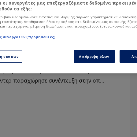
αι οι συνεργάτες μας επεξεργαζόμαστε δεδομένα προκειμέν
θούν τα εξής:
ριβών δεδομένων γεωεντοπισμού. Ακριβής σάρωση χαρακτηριστικών συσκευής
 ταυτότητας. Αποθήκευση ή/και πρόσβαση στα δεδομένα μιας συσκευής. Εξατ
και περιεχόμενο, μέτρηση διαφήμισης και περιεχομένου, έρευνα κοινού και αν
.
ς συνεργατών (προμηθευτές)
07/2025 - 15:51
ση σκοπών
Απόρριψη όλων
Απ
: "Τιμή που είμαι στον
, πρέπει να μείνω ταπεινός"
Ο 30χρονος σέντερ παραχώρησε συνέντευξη στην οποία μ...