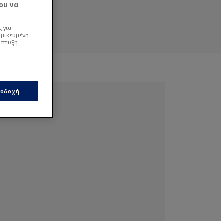
ου να
 για
ομικευμένη
άπτυξη
οδοχή