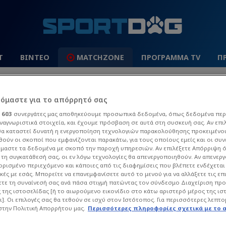
Τ
ΒΙΝΤΕΟ
MATCHZONE
ΠΡΟΓΡΑΜΜΑ TV
Π
 League
La Liga
Champions League
Europa Leag
ρόμαστε για το απόρρητό σας
ι
603
συνεργάτες μας αποθηκεύουμε προσωπικά δεδομένα, όπως δεδομένα περ
ναγνωριστικά στοιχεία, και έχουμε πρόσβαση σε αυτά στη συσκευή σας. Αν επι
α καταστεί δυνατή η ενεργοποίηση τεχνολογιών παρακολούθησης προκειμένο
ούν οι σκοποί που εμφανίζονται παρακάτω, για τους οποίους εμείς και οι συν
μαστε τα δεδομένα με σκοπό την παροχή υπηρεσιών. Αν επιλέξετε Απόρριψη 
τη συγκατάθεσή σας, οι εν λόγω τεχνολογίες θα απενεργοποιηθούν. Αν απενερ
 ορισμένο περιεχόμενο και κάποιες από τις διαφημίσεις που βλέπετε ενδέχεται 
κές με εσάς. Μπορείτε να επανεμφανίσετε αυτό το μενού για να αλλάξετε τις επ
ΡΟΣ ΒΑΡΥΤΙΜΙΆΔΗΣ
τε τη συναίνεσή σας ανά πάσα στιγμή πατώντας τον σύνδεσμο Διαχείριση πρ
 της ιστοσελίδας [ή το αιωρούμενο εικονίδιο στο κάτω αριστερό μέρος της ισ
ι]. Οι επιλογές σας θα τεθούν σε ισχύ στον Ιστότοπος. Για περισσότερες λεπτο
α άρθρα του Sportdog σχετικά με το θέμα Αλέ
στην Πολιτική Απορρήτου μας.
Περισσότερες πληροφορίες σχετικά με το 
ό στον φίλαθλο.