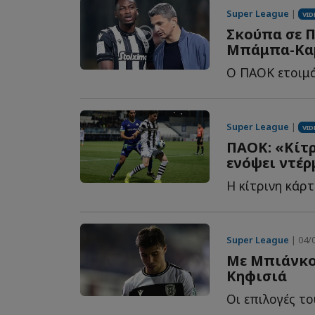
Super League
|
VID
Σκούπα σε Π
Μπάμπα-Καμ
Super League
|
VID
ΠΑΟΚ: «Κίτρ
ενόψει ντέρ
Super League
| 04/0
Με Μπιάνκο 
Κηφισιά
Οι επιλογές το