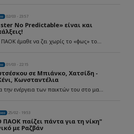
02/03 - 23:57
EO
ster No Predictable» είναι και
πάλξεις!
Ο μήνας που ο ΠΑΟΚ έμαθε να ζει χωρίς το «φως» του – Η...
01/03 - 22:15
EO
τσέσκου σε Μπιάνκο, Χατσίδη -
Κένι, Κωνσταντέλια
Χαρούμενος για την ενέργεια των παικτών του στο ματς μ...
25/02 - 19:53
IDEO
 ΠΑΟΚ παίζει πάντα για τη νίκη"
νικό με Ραζβάν