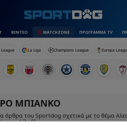
Τ
ΒΙΝΤΕΟ
MATCHZONE
ΠΡΟΓΡΑΜΜΑ TV
Π
 League
La Liga
Champions League
Europa Leag
ΤΡΟ ΜΠΙΆΝΚΟ
α άρθρα του Sportdog σχετικά με το θέμα Αλ
ό στον φίλαθλο.