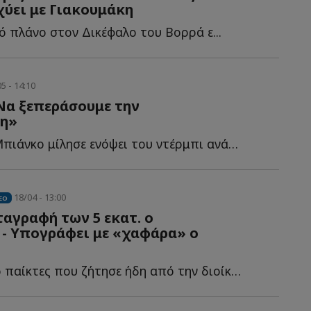
σχύει με Γιακουμάκη
ό πλάνο στον Δικέφαλο του Βορρά ε...
5 - 14:10
Να ξεπεράσουμε την
η»
Ο Αλεσάντρο Μπιάνκο μίλησε ενόψει του ντέρμπι ανάμεσα σ...
18/04 - 13:00
EO
αγραφή των 5 εκατ. ο
- Υπογράφει με «χαφάρα» ο
Οι πρώτοι δύο παίκτες που ζήτησε ήδη από την διοίκηση ο...