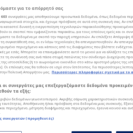
ρόμαστε για το απόρρητό σας
ι
603
συνεργάτες μας αποθηκεύουμε προσωπικά δεδομένα, όπως δεδομένα περ
ναγνωριστικά στοιχεία, και έχουμε πρόσβαση σε αυτά στη συσκευή σας. Αν επι
α καταστεί δυνατή η ενεργοποίηση τεχνολογιών παρακολούθησης προκειμένο
ούν οι σκοποί που εμφανίζονται παρακάτω, για τους οποίους εμείς και οι συν
μαστε τα δεδομένα με σκοπό την παροχή υπηρεσιών. Αν επιλέξετε Απόρριψη 
τη συγκατάθεσή σας, οι εν λόγω τεχνολογίες θα απενεργοποιηθούν. Αν απενερ
 ορισμένο περιεχόμενο και κάποιες από τις διαφημίσεις που βλέπετε ενδέχεται 
κές με εσάς. Μπορείτε να επανεμφανίσετε αυτό το μενού για να αλλάξετε τις επ
7 - 17:20
τε τη συναίνεσή σας ανά πάσα στιγμή πατώντας τον σύνδεσμο Διαχείριση πρ
 από τον ΠΑΟΚ - Τον
 της ιστοσελίδας [ή το αιωρούμενο εικονίδιο στο κάτω αριστερό μέρος της ισ
σε η ΠΑΕ
ι]. Οι επιλογές σας θα τεθούν σε ισχύ στον Ιστότοπος. Για περισσότερες λεπτο
στην Πολιτική Απορρήτου μας.
Περισσότερες πληροφορίες σχετικά με το 
Παρελθόν από τον Δικέφαλο του Βορρά αποτελεί ξένος π...
αι οι συνεργάτες μας επεξεργαζόμαστε δεδομένα προκειμέν
θούν τα εξής:
ριβών δεδομένων γεωεντοπισμού. Ακριβής σάρωση χαρακτηριστικών συσκευής
7 - 14:55
 ταυτότητας. Αποθήκευση ή/και πρόσβαση στα δεδομένα μιας συσκευής. Εξατ
το «κάδρο» για Λας Πάλμας και
και περιεχόμενο, μέτρηση διαφήμισης και περιεχομένου, έρευνα κοινού και αν
.
ς συνεργατών (προμηθευτές)
Ο Αλεσάντρο Μπιάνκο φαίνεται πως βρίσκεται κοντά σε μ...