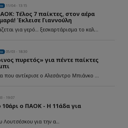
11/04 - 13:15
EO
ΑΟΚ: Τέλος 7 παίκτες, στον αέρα
αρά! Έκλεισε Γιαννούλη
Ο ΠΑΟΚ ετοιμάζεται για γερό... ξεσκαρτάρισμα το καλοκαίρι, κ...
05/03 - 18:30
EO
ινος πυρετός» για πέντε παίκτες
μπι
Η κίτρινη κάρτα που αντίκρισε ο Αλεσάντρο Μπιάνκο στο 34...
3 - 19:07
10άρι ο ΠΑΟΚ - Η 11άδα για
υ Λουτσέσκου για την α...