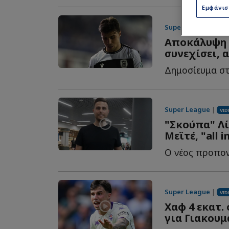
Εμφάνι
Super League
| 02/0
Αποκάλυψη 
συνεχίσει, α
Super League
|
VID
"Σκούπα" Λί
Μεϊτέ, "all 
Super League
|
VID
Χαφ 4 εκατ.
για Γιακουμ