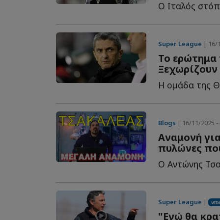
Super League
| 16/1
Το ερώτημα 
Ξεχωρίζουν
Η ομάδα της Θε
Blogs
| 16/11/2025 -
Αναμονή για
πυλώνες πο
Super League
|
VID
"Εγώ θα κρα