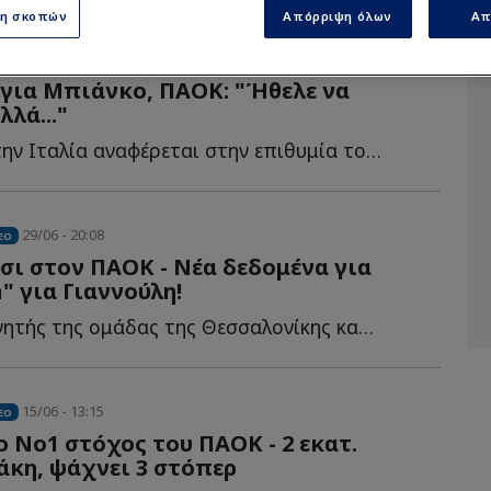
ση σκοπών
Απόρριψη όλων
Απ
7 - 16:18
για Μπιάνκο, ΠΑΟΚ: "Ήθελε να
λλά..."
Δημοσίευμα στην Ιταλία αναφέρεται στην επιθυμία του Ι...
29/06 - 20:08
EO
σι στον ΠΑΟΚ - Νέα δεδομένα για
in" για Γιαννούλη!
Ο νέος προπονητής της ομάδας της Θεσσαλονίκης καλείται π...
15/06 - 13:15
EO
 ο Νο1 στόχος του ΠΑΟΚ - 2 εκατ.
άκη, ψάχνει 3 στόπερ