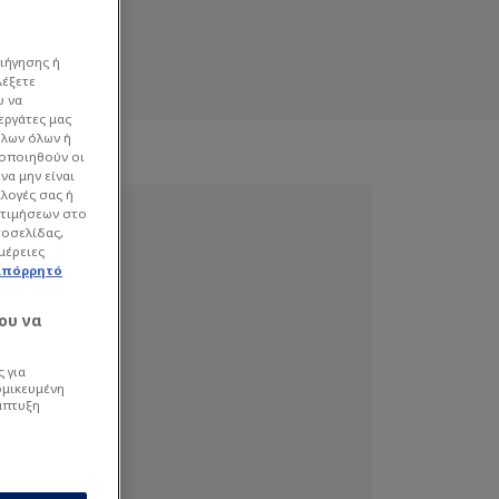
ιήγησης ή
λέξετε
υ να
εργάτες μας
όλων όλων ή
γοποιηθούν οι
να μην είναι
ιλογές σας ή
οτιμήσεων στο
τοσελίδας,
μέρειες
απόρρητό
ου να
 για
ομικευμένη
άπτυξη