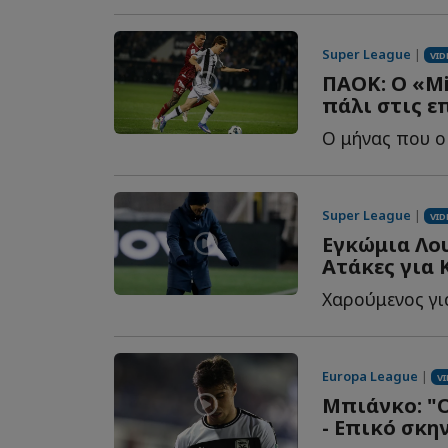
Super League
|
VID
ΠΑΟΚ: Ο «Mi
πάλι στις ε
Super League
|
VID
Εγκώμια Λου
Ατάκες για 
Europa League
|
V
Μπιάνκο: "Ο
- Επικό σκη