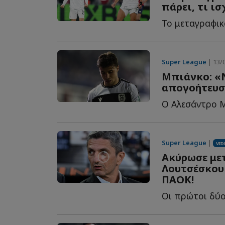
πάρει, τι ι
Το μεταγραφικ
Super League
| 13/0
Μπιάνκο: «
απογοήτευσ
Super League
|
VID
Ακύρωσε μετ
Λουτσέσκου 
ΠΑΟΚ!