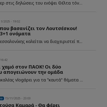
Ο Ιταλός στόπερ στις δηλώσεις του ενόψει Θέλτα τόνισε ό...
1/2025 - 19:02
που βασανίζει τον Λουτσέσκου!
 3+1 ονόματα
σσαλονίκης καλείται να διαχειριστεί π...
 16:42
 χαμό στον ΠΑΟΚ! Οι δύο
υ απογειώνουν την ομάδα
Ο Αντώνης Τσακαλέας vlogάρει για τα "καυτά" θέματα που α...
15/11/2025 - 23:03
EO
τούσα Καμαρά - Θα φέρει