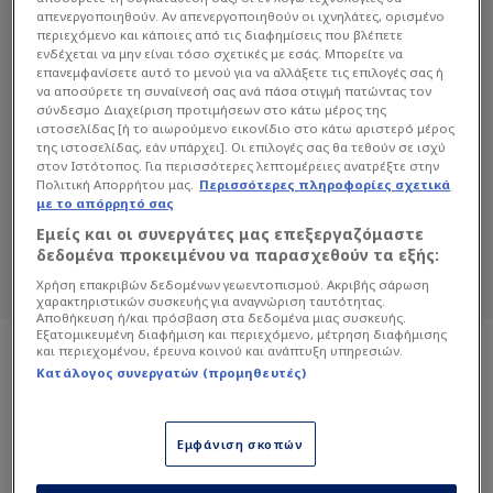
απενεργοποιηθούν. Αν απενεργοποιηθούν οι ιχνηλάτες, ορισμένο
περιεχόμενο και κάποιες από τις διαφημίσεις που βλέπετε
ενδέχεται να μην είναι τόσο σχετικές με εσάς. Μπορείτε να
επανεμφανίσετε αυτό το μενού για να αλλάξετε τις επιλογές σας ή
να αποσύρετε τη συναίνεσή σας ανά πάσα στιγμή πατώντας τον
σύνδεσμο Διαχείριση προτιμήσεων στο κάτω μέρος της
ιστοσελίδας [ή το αιωρούμενο εικονίδιο στο κάτω αριστερό μέρος
ΑΛΊ ΜΟΥΣΡΆΤΙ
της ιστοσελίδας, εάν υπάρχει]. Οι επιλογές σας θα τεθούν σε ισχύ
στον Ιστότοπος. Για περισσότερες λεπτομέρειες ανατρέξτε στην
Διαβάστε όλα τα άρθρα του Sportdog
Πολιτική Απορρήτου μας.
Περισσότερες πληροφορίες σχετικά
με το απόρρητό σας
σχετικά με το θέμα Αλί Μουσράτι.
Εμείς και οι συνεργάτες μας επεξεργαζόμαστε
Sportdog: Πιστό στον φίλαθλο.
δεδομένα προκειμένου να παρασχεθούν τα εξής:
Χρήση επακριβών δεδομένων γεωεντοπισμού. Ακριβής σάρωση
χαρακτηριστικών συσκευής για αναγνώριση ταυτότητας.
Αποθήκευση ή/και πρόσβαση στα δεδομένα μιας συσκευής.
Εξατομικευμένη διαφήμιση και περιεχόμενο, μέτρηση διαφήμισης
και περιεχομένου, έρευνα κοινού και ανάπτυξη υπηρεσιών.
Κατάλογος συνεργατών (προμηθευτές)
Εμφάνιση σκοπών