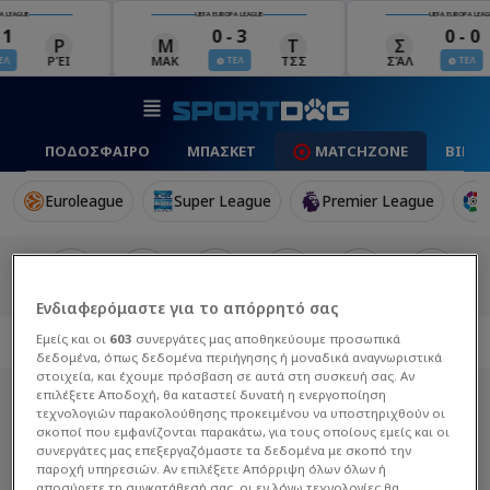
UEFA EUROPA LEAGUE
UEFA EUROPA LEAGUE
0 - 3
0 - 0
Μ
Τ
Σ
Π
ΜΑΚ
ΤΣΣ
ΣΆΛ
ΠΆΦ
ΤΕΛ
ΤΕΛ
ΠΟΔΟΣΦΑΙΡΟ
ΜΠΑΣΚΕΤ
MATCHZONE
ΒΙΝΤ
Euroleague
Super League
Premier League
Ενδιαφερόμαστε για το απόρρητό σας
Εμείς και οι
603
συνεργάτες μας αποθηκεύουμε προσωπικά
δεδομένα, όπως δεδομένα περιήγησης ή μοναδικά αναγνωριστικά
στοιχεία, και έχουμε πρόσβαση σε αυτά στη συσκευή σας. Αν
επιλέξετε Αποδοχή, θα καταστεί δυνατή η ενεργοποίηση
τεχνολογιών παρακολούθησης προκειμένου να υποστηριχθούν οι
σκοποί που εμφανίζονται παρακάτω, για τους οποίους εμείς και οι
συνεργάτες μας επεξεργαζόμαστε τα δεδομένα με σκοπό την
παροχή υπηρεσιών. Αν επιλέξετε Απόρριψη όλων όλων ή
αποσύρετε τη συγκατάθεσή σας, οι εν λόγω τεχνολογίες θα