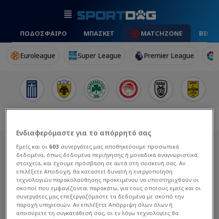
ΠΟΔΟΣΦΑΙΡΟ
ΜΠΑΣΚΕΤ
MATCHZONE
ΒΙΝΤ
Euroleague
Super League
Premier League
Ενδιαφερόμαστε για το απόρρητό σας
Εμείς και οι
603
συνεργάτες μας αποθηκεύουμε προσωπικά
δεδομένα, όπως δεδομένα περιήγησης ή μοναδικά αναγνωριστικά
στοιχεία, και έχουμε πρόσβαση σε αυτά στη συσκευή σας. Αν
επιλέξετε Αποδοχή, θα καταστεί δυνατή η ενεργοποίηση
τεχνολογιών παρακολούθησης προκειμένου να υποστηριχθούν οι
σκοποί που εμφανίζονται παρακάτω, για τους οποίους εμείς και οι
συνεργάτες μας επεξεργαζόμαστε τα δεδομένα με σκοπό την
παροχή υπηρεσιών. Αν επιλέξετε Απόρριψη όλων όλων ή
αποσύρετε τη συγκατάθεσή σας, οι εν λόγω τεχνολογίες θα