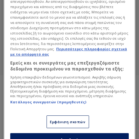
απενεργοποιηθούν. Αν απενεργοποιηθούν οι ιχνηλάτες, ορισμένο
περιεχόμενο και κάποιες από τις διαφημίσεις που βλέπετε
ενδέχεται να μην είναι τόσο σχετικές με εσάς. Μπορείτε να
ΑΠΌΣΤΟΛΟΣ ΣΑΒΒΟΥΛΊΔΗΣ
επανεμφανίσετε αυτό το μενού για να αλλάξετε τις επιλογές σας ή
να αποσύρετε τη συναίνεσή σας ανά πάσα στιγμή πατώντας τον
σύνδεσμο Διαχείριση προτιμήσεων στο κάτω μέρος της
Διαβάστε όλα τα άρθρα του Sportdog
ιστοσελίδας [ή το αιωρούμενο εικονίδιο στο κάτω αριστερό μέρος
σχετικά με το θέμα Απόστολος
της ιστοσελίδας, εάν υπάρχει]. Οι επιλογές σας θα τεθούν σε ισχύ
στον Ιστότοπος. Για περισσότερες λεπτομέρειες ανατρέξτε στην
Σαββουλίδης.
Πολιτική Απορρήτου μας.
Περισσότερες πληροφορίες σχετικά
Sportdog: Πιστό στον φίλαθλο.
με το απόρρητό σας
Εμείς και οι συνεργάτες μας επεξεργαζόμαστε
δεδομένα προκειμένου να παρασχεθούν τα εξής:
Χρήση επακριβών δεδομένων γεωεντοπισμού. Ακριβής σάρωση
χαρακτηριστικών συσκευής για αναγνώριση ταυτότητας.
Αποθήκευση ή/και πρόσβαση στα δεδομένα μιας συσκευής.
Εξατομικευμένη διαφήμιση και περιεχόμενο, μέτρηση διαφήμισης
και περιεχομένου, έρευνα κοινού και ανάπτυξη υπηρεσιών.
Κατάλογος συνεργατών (προμηθευτές)
Εμφάνιση σκοπών