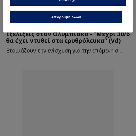
Απόρριψη όλων
Euroleague
| 14/06/2025 - 21:20
Εξελίξεις στον Ολυμπιακό - “Μέχρι 30/6
θα έχει ντυθεί στα ερυθρόλευκα” (Vd)
Ετοιμάζουν την ενίσχυση για την επόμενη σ...