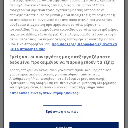
απενεργοποιηθούν. Αν απενεργοποιηθούν οι ιχνηλάτες, ορισμένο
περιεχόμενο και κάποιες από τις διαφημίσεις που βλέπετε
ενδέχεται να μην είναι τόσο σχετικές με εσάς. Μπορείτε να
επανεμφανίσετε αυτό το μενού για να αλλάξετε τις επιλογές σας ή
ΆΡΗΣ ΛΑΟΎΔΗΣ
να αποσύρετε τη συναίνεσή σας ανά πάσα στιγμή πατώντας τον
σύνδεσμο Διαχείριση προτιμήσεων στο κάτω μέρος της
Διαβάστε όλα τα άρθρα του Sportdog
ιστοσελίδας [ή το αιωρούμενο εικονίδιο στο κάτω αριστερό μέρος
σχετικά με το θέμα Άρης Λαούδης.
της ιστοσελίδας, εάν υπάρχει]. Οι επιλογές σας θα τεθούν σε ισχύ
στον Ιστότοπος. Για περισσότερες λεπτομέρειες ανατρέξτε στην
Sportdog: Πιστό στον φίλαθλο.
Πολιτική Απορρήτου μας.
Περισσότερες πληροφορίες σχετικά
με το απόρρητό σας
Εμείς και οι συνεργάτες μας επεξεργαζόμαστε
δεδομένα προκειμένου να παρασχεθούν τα εξής:
Χρήση επακριβών δεδομένων γεωεντοπισμού. Ακριβής σάρωση
χαρακτηριστικών συσκευής για αναγνώριση ταυτότητας.
Αποθήκευση ή/και πρόσβαση στα δεδομένα μιας συσκευής.
Εξατομικευμένη διαφήμιση και περιεχόμενο, μέτρηση διαφήμισης
και περιεχομένου, έρευνα κοινού και ανάπτυξη υπηρεσιών.
Κατάλογος συνεργατών (προμηθευτές)
Εμφάνιση σκοπών
Αποδοχή