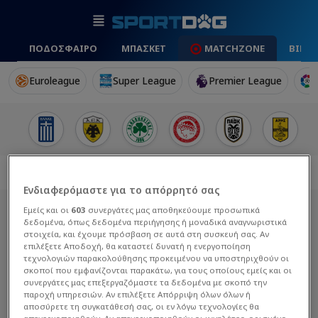
ΠΟΔΟΣΦΑΙΡΟ
ΜΠΑΣΚΕΤ
MATCHZONE
ΒΙΝΤ
Euroleague
Super League
Premier League
Ενδιαφερόμαστε για το απόρρητό σας
Εμείς και οι
603
συνεργάτες μας αποθηκεύουμε προσωπικά
δεδομένα, όπως δεδομένα περιήγησης ή μοναδικά αναγνωριστικά
στοιχεία, και έχουμε πρόσβαση σε αυτά στη συσκευή σας. Αν
επιλέξετε Αποδοχή, θα καταστεί δυνατή η ενεργοποίηση
τεχνολογιών παρακολούθησης προκειμένου να υποστηριχθούν οι
σκοποί που εμφανίζονται παρακάτω, για τους οποίους εμείς και οι
συνεργάτες μας επεξεργαζόμαστε τα δεδομένα με σκοπό την
παροχή υπηρεσιών. Αν επιλέξετε Απόρριψη όλων όλων ή
αποσύρετε τη συγκατάθεσή σας, οι εν λόγω τεχνολογίες θα