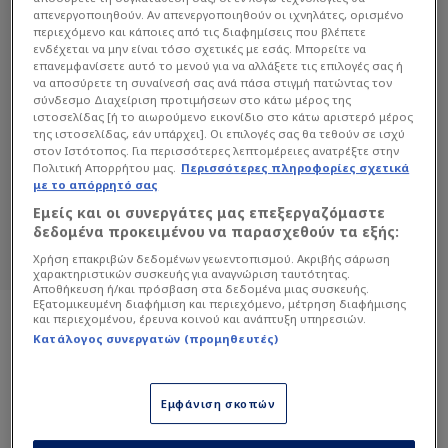
απενεργοποιηθούν. Αν απενεργοποιηθούν οι ιχνηλάτες, ορισμένο
περιεχόμενο και κάποιες από τις διαφημίσεις που βλέπετε
ενδέχεται να μην είναι τόσο σχετικές με εσάς. Μπορείτε να
επανεμφανίσετε αυτό το μενού για να αλλάξετε τις επιλογές σας ή
να αποσύρετε τη συναίνεσή σας ανά πάσα στιγμή πατώντας τον
σύνδεσμο Διαχείριση προτιμήσεων στο κάτω μέρος της
ιστοσελίδας [ή το αιωρούμενο εικονίδιο στο κάτω αριστερό μέρος
ΆΤΖΑ ΓΟΥΊΛΣΟΝ
της ιστοσελίδας, εάν υπάρχει]. Οι επιλογές σας θα τεθούν σε ισχύ
στον Ιστότοπος. Για περισσότερες λεπτομέρειες ανατρέξτε στην
Διαβάστε όλα τα άρθρα του Sportdog
Πολιτική Απορρήτου μας.
Περισσότερες πληροφορίες σχετικά
με το απόρρητό σας
σχετικά με το θέμα Άτζα Γουίλσον.
Εμείς και οι συνεργάτες μας επεξεργαζόμαστε
Sportdog: Πιστό στον φίλαθλο.
δεδομένα προκειμένου να παρασχεθούν τα εξής:
Χρήση επακριβών δεδομένων γεωεντοπισμού. Ακριβής σάρωση
χαρακτηριστικών συσκευής για αναγνώριση ταυτότητας.
Αποθήκευση ή/και πρόσβαση στα δεδομένα μιας συσκευής.
Εξατομικευμένη διαφήμιση και περιεχόμενο, μέτρηση διαφήμισης
και περιεχομένου, έρευνα κοινού και ανάπτυξη υπηρεσιών.
Κατάλογος συνεργατών (προμηθευτές)
Εμφάνιση σκοπών