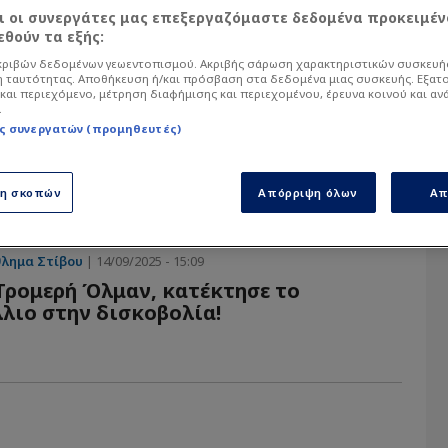
αι οι συνεργάτες μας επεξεργαζόμαστε δεδομένα προκειμέν
θούν τα εξής:
α άρθρα του Sportdog σχετικά με το θέμα Βάλ
ό στον φίλαθλο.
ριβών δεδομένων γεωεντοπισμού. Ακριβής σάρωση χαρακτηριστικών συσκευής
 ταυτότητας. Αποθήκευση ή/και πρόσβαση στα δεδομένα μιας συσκευής. Εξατ
και περιεχόμενο, μέτρηση διαφήμισης και περιεχομένου, έρευνα κοινού και αν
.
ς συνεργατών (προμηθευτές)
ση σκοπών
Απόρριψη όλων
Απ
λημα Στίβου
| 14/09/2025 - 15:09
 Τρομερή Όλμαν, κατέκτησε το
λιο στην δισκοβολία!