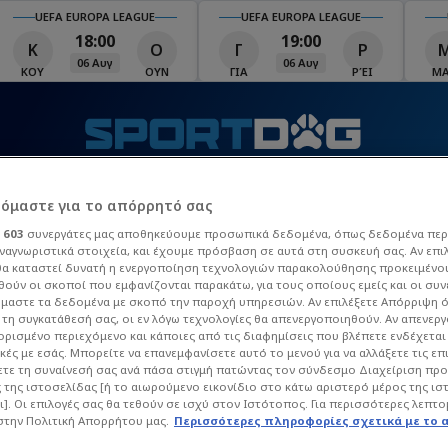
GUE
UEFA EUROPA LEAGUE
UEFA EUROPA LEAGUE
19:00
19:00
Ο
Γ
Ρ
Μ
Τ
06 Αυγ
06 Αυγ
ΟΥΝ
ΓΙΑ
ΡΈΙ
ΜΑΚ
ΤΣΣ
Τ
ΒΙΝΤΕΟ
MATCHZONE
ΠΡΟΓΡΑΜΜΑ TV
Π
ρόμαστε για το απόρρητό σας
ι
603
συνεργάτες μας αποθηκεύουμε προσωπικά δεδομένα, όπως δεδομένα περ
ναγνωριστικά στοιχεία, και έχουμε πρόσβαση σε αυτά στη συσκευή σας. Αν επι
 League
La Liga
Champions League
Europa Leag
α καταστεί δυνατή η ενεργοποίηση τεχνολογιών παρακολούθησης προκειμένο
ούν οι σκοποί που εμφανίζονται παρακάτω, για τους οποίους εμείς και οι συν
μαστε τα δεδομένα με σκοπό την παροχή υπηρεσιών. Αν επιλέξετε Απόρριψη 
τη συγκατάθεσή σας, οι εν λόγω τεχνολογίες θα απενεργοποιηθούν. Αν απενερ
 ορισμένο περιεχόμενο και κάποιες από τις διαφημίσεις που βλέπετε ενδέχεται 
κές με εσάς. Μπορείτε να επανεμφανίσετε αυτό το μενού για να αλλάξετε τις επ
τε τη συναίνεσή σας ανά πάσα στιγμή πατώντας τον σύνδεσμο Διαχείριση πρ
 της ιστοσελίδας [ή το αιωρούμενο εικονίδιο στο κάτω αριστερό μέρος της ισ
ι]. Οι επιλογές σας θα τεθούν σε ισχύ στον Ιστότοπος. Για περισσότερες λεπτο
στην Πολιτική Απορρήτου μας.
Περισσότερες πληροφορίες σχετικά με το 
ΌΛΜΑΝ