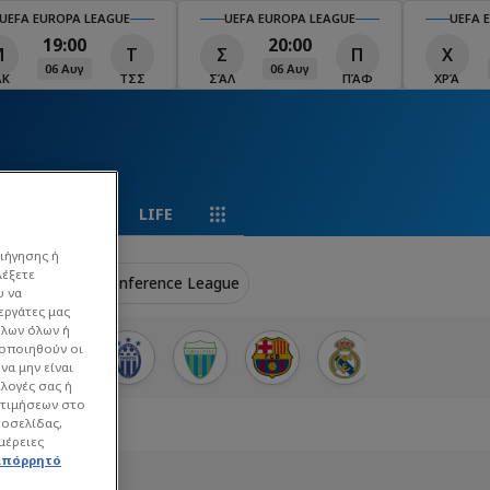
UEFA EUROPA LEAGUE
UEFA EUROPA LEAGUE
20:00
20:00
Σ
Π
Χ
Μ
06 Αυγ
06 Αυγ
ΣΆΛ
ΠΆΦ
ΧΡΆ
ΜΠΕ
ΡΩΤΟΣΕΛΙΔΑ
LIFE
ιήγησης ή
λέξετε
ue
UEFA Conference League
υ να
εργάτες μας
όλων όλων ή
γοποιηθούν οι
να μην είναι
ιλογές σας ή
οτιμήσεων στο
τοσελίδας,
μέρειες
απόρρητό