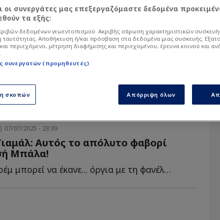
αι οι συνεργάτες μας επεξεργαζόμαστε δεδομένα προκειμέν
θούν τα εξής:
α άρθρα του Sportdog σχετικά με το θέμα Ballo
ό στον φίλαθλο.
ριβών δεδομένων γεωεντοπισμού. Ακριβής σάρωση χαρακτηριστικών συσκευής
 ταυτότητας. Αποθήκευση ή/και πρόσβαση στα δεδομένα μιας συσκευής. Εξατ
και περιεχόμενο, μέτρηση διαφήμισης και περιεχομένου, έρευνα κοινού και αν
.
ς συνεργατών (προμηθευτές)
ση σκοπών
Απόρριψη όλων
Απ
| 07/07/2025 - 23:39
 Γιαμάλ: Αυτός το απόλυτο φαβορί
σή Μπάλα!
Ο Ισπανός εξτρέμ μπορεί να έκανε... όργια με τη φανέλα τ...