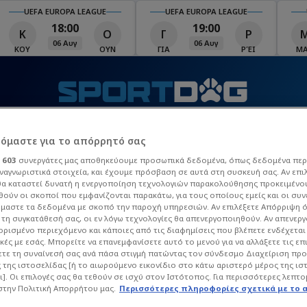
UEFA EUROPA LEAGUE
UEFA EUROPA LEAGUE
18:00
19:00
Κ
Ο
Γ
Ρ
06 Αυγ
06 Αυγ
ΚΟΥ
ΟΥΝ
ΓΙΑ
ΡΈΙ
Μ
Τ
ΒΙΝΤΕΟ
MATCHZONE
ΠΡΟΓΡΑΜΜΑ TV
Π
ρόμαστε για το απόρρητό σας
ι
603
συνεργάτες μας αποθηκεύουμε προσωπικά δεδομένα, όπως δεδομένα περ
ναγνωριστικά στοιχεία, και έχουμε πρόσβαση σε αυτά στη συσκευή σας. Αν επι
 League
La Liga
Champions League
Europa Leag
α καταστεί δυνατή η ενεργοποίηση τεχνολογιών παρακολούθησης προκειμένο
ούν οι σκοποί που εμφανίζονται παρακάτω, για τους οποίους εμείς και οι συν
μαστε τα δεδομένα με σκοπό την παροχή υπηρεσιών. Αν επιλέξετε Απόρριψη 
τη συγκατάθεσή σας, οι εν λόγω τεχνολογίες θα απενεργοποιηθούν. Αν απενερ
 ορισμένο περιεχόμενο και κάποιες από τις διαφημίσεις που βλέπετε ενδέχεται 
κές με εσάς. Μπορείτε να επανεμφανίσετε αυτό το μενού για να αλλάξετε τις επ
τε τη συναίνεσή σας ανά πάσα στιγμή πατώντας τον σύνδεσμο Διαχείριση πρ
 της ιστοσελίδας [ή το αιωρούμενο εικονίδιο στο κάτω αριστερό μέρος της ισ
ι]. Οι επιλογές σας θα τεθούν σε ισχύ στον Ιστότοπος. Για περισσότερες λεπτο
στην Πολιτική Απορρήτου μας.
Περισσότερες πληροφορίες σχετικά με το 
D’OR