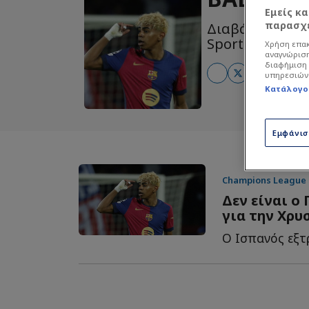
Εμείς κ
παρασχε
Διαβάστε όλα τ
Sportdog: Πιστ
Χρήση επακ
αναγνώριση
διαφήμιση 
υπηρεσιών
Κατάλογο
Εμφάνι
Champions League
Δεν είναι ο
για την Χρυ