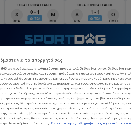
UEFA EUROPA LEAGUE
UEFA EUROPA LEAGUE
U
0 - 1
1 - 1
Χ
Μ
Λ
Ο
Λ
ΤΕΛ
ΤΕΛ
ΧΡΆ
ΜΠΕ
ΛΊΝ
ΟΜΌ
ΛΕΧ
Τ
ΒΙΝΤΕΟ
MATCHZONE
ΠΡΟΓΡΑΜΜΑ TV
Π
ρόμαστε για το απόρρητό σας
ι
603
συνεργάτες μας αποθηκεύουμε προσωπικά δεδομένα, όπως δεδομένα περ
ναγνωριστικά στοιχεία, και έχουμε πρόσβαση σε αυτά στη συσκευή σας. Αν επι
 League
La Liga
Champions League
Europa Leag
α καταστεί δυνατή η ενεργοποίηση τεχνολογιών παρακολούθησης προκειμένο
ούν οι σκοποί που εμφανίζονται παρακάτω, για τους οποίους εμείς και οι συν
μαστε τα δεδομένα με σκοπό την παροχή υπηρεσιών. Αν επιλέξετε Απόρριψη 
τη συγκατάθεσή σας, οι εν λόγω τεχνολογίες θα απενεργοποιηθούν. Αν απενερ
 ορισμένο περιεχόμενο και κάποιες από τις διαφημίσεις που βλέπετε ενδέχεται 
κές με εσάς. Μπορείτε να επανεμφανίσετε αυτό το μενού για να αλλάξετε τις επ
τε τη συναίνεσή σας ανά πάσα στιγμή πατώντας τον σύνδεσμο Διαχείριση πρ
 της ιστοσελίδας [ή το αιωρούμενο εικονίδιο στο κάτω αριστερό μέρος της ισ
ι]. Οι επιλογές σας θα τεθούν σε ισχύ στον Ιστότοπος. Για περισσότερες λεπτο
στην Πολιτική Απορρήτου μας.
Περισσότερες πληροφορίες σχετικά με το 
 ΓΕΡΑΓΩΤΈΛΛΗΣ