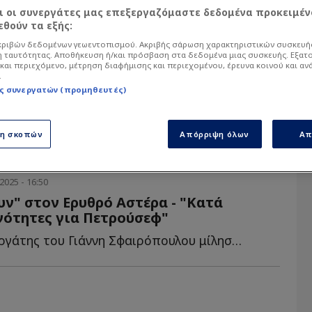
αι οι συνεργάτες μας επεξεργαζόμαστε δεδομένα προκειμέν
θούν τα εξής:
α άρθρα του Sportdog σχετικά με το θέμα Βασ
ό στον φίλαθλο.
ριβών δεδομένων γεωεντοπισμού. Ακριβής σάρωση χαρακτηριστικών συσκευής
 ταυτότητας. Αποθήκευση ή/και πρόσβαση στα δεδομένα μιας συσκευής. Εξατ
και περιεχόμενο, μέτρηση διαφήμισης και περιεχομένου, έρευνα κοινού και αν
.
ς συνεργατών (προμηθευτές)
ση σκοπών
Απόρριψη όλων
Απ
2025 - 16:50
ν" στον Ερυθρό Αστέρα - "Κατά
νότητες για Πετρούσεφ"
Ο άμεσος συνεργάτης του Γιάννη Σφαιρόπουλου μίλησε γ...