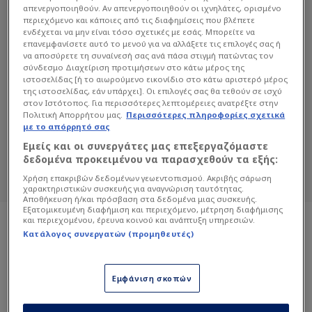
απενεργοποιηθούν. Αν απενεργοποιηθούν οι ιχνηλάτες, ορισμένο
περιεχόμενο και κάποιες από τις διαφημίσεις που βλέπετε
ενδέχεται να μην είναι τόσο σχετικές με εσάς. Μπορείτε να
επανεμφανίσετε αυτό το μενού για να αλλάξετε τις επιλογές σας ή
να αποσύρετε τη συναίνεσή σας ανά πάσα στιγμή πατώντας τον
σύνδεσμο Διαχείριση προτιμήσεων στο κάτω μέρος της
ιστοσελίδας [ή το αιωρούμενο εικονίδιο στο κάτω αριστερό μέρος
ΈΦΗ ΛΌΓΓΙΝΟΥ
της ιστοσελίδας, εάν υπάρχει]. Οι επιλογές σας θα τεθούν σε ισχύ
στον Ιστότοπος. Για περισσότερες λεπτομέρειες ανατρέξτε στην
Πολιτική Απορρήτου μας.
Περισσότερες πληροφορίες σχετικά
Διαβάστε όλα τα άρθρα του Sportdog
με το απόρρητό σας
σχετικά με το θέμα Έφη Λόγγινου.
Εμείς και οι συνεργάτες μας επεξεργαζόμαστε
Sportdog: Πιστό στον φίλαθλο.
δεδομένα προκειμένου να παρασχεθούν τα εξής:
Χρήση επακριβών δεδομένων γεωεντοπισμού. Ακριβής σάρωση
χαρακτηριστικών συσκευής για αναγνώριση ταυτότητας.
Αποθήκευση ή/και πρόσβαση στα δεδομένα μιας συσκευής.
Εξατομικευμένη διαφήμιση και περιεχόμενο, μέτρηση διαφήμισης
και περιεχομένου, έρευνα κοινού και ανάπτυξη υπηρεσιών.
Κατάλογος συνεργατών (προμηθευτές)
Εμφάνιση σκοπών