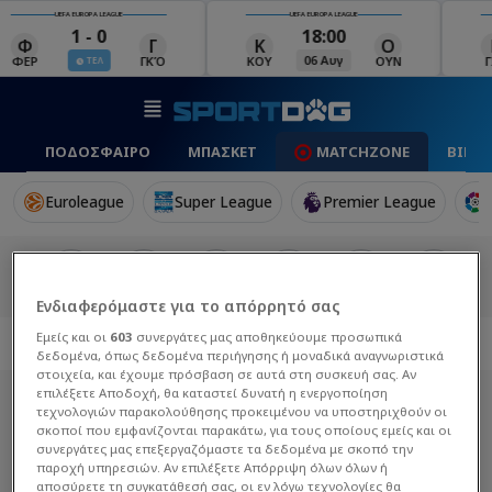
UEFA EUROPA LEAGUE
UEFA EUROPA LEAGUE
1 - 0
18:00
Φ
Γ
Κ
Ο
06 Αυγ
ΦΕΡ
ΓΚΌ
ΚΟΥ
ΟΥΝ
Γ
ΤΕΛ
ΠΟΔΟΣΦΑΙΡΟ
ΜΠΑΣΚΕΤ
MATCHZONE
ΒΙΝΤ
Euroleague
Super League
Premier League
Ενδιαφερόμαστε για το απόρρητό σας
Εμείς και οι
603
συνεργάτες μας αποθηκεύουμε προσωπικά
δεδομένα, όπως δεδομένα περιήγησης ή μοναδικά αναγνωριστικά
στοιχεία, και έχουμε πρόσβαση σε αυτά στη συσκευή σας. Αν
επιλέξετε Αποδοχή, θα καταστεί δυνατή η ενεργοποίηση
τεχνολογιών παρακολούθησης προκειμένου να υποστηριχθούν οι
σκοποί που εμφανίζονται παρακάτω, για τους οποίους εμείς και οι
συνεργάτες μας επεξεργαζόμαστε τα δεδομένα με σκοπό την
παροχή υπηρεσιών. Αν επιλέξετε Απόρριψη όλων όλων ή
αποσύρετε τη συγκατάθεσή σας, οι εν λόγω τεχνολογίες θα