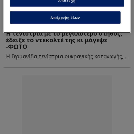
Αποδοχή
Απόρριψη όλων
Tennis
| 29/10/2025 - 07:46
Η τενίστρια με το μεγαλύτερο στήθος,
έδειξε το ντεκολτέ της κι μάγεψε
-ΦΩΤΟ
Η Γερμανίδα τενίστρια ουκρανικής καταγωγής, Έβα Λις, ε...