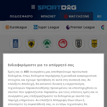
ΠΟΔΟΣΦΑΙΡΟ
ΜΠΑΣΚΕΤ
MATCHZONE
ΒΙΝΤ
Euroleague
Super League
Premier League
Ενδιαφερόμαστε για το απόρρητό σας
Εμείς και οι
603
συνεργάτες μας αποθηκεύουμε προσωπικά
δεδομένα, όπως δεδομένα περιήγησης ή μοναδικά αναγνωριστικά
στοιχεία, και έχουμε πρόσβαση σε αυτά στη συσκευή σας. Αν
επιλέξετε Αποδοχή, θα καταστεί δυνατή η ενεργοποίηση
τεχνολογιών παρακολούθησης προκειμένου να υποστηριχθούν οι
σκοποί που εμφανίζονται παρακάτω, για τους οποίους εμείς και οι
συνεργάτες μας επεξεργαζόμαστε τα δεδομένα με σκοπό την
παροχή υπηρεσιών. Αν επιλέξετε Απόρριψη όλων όλων ή
αποσύρετε τη συγκατάθεσή σας, οι εν λόγω τεχνολογίες θα