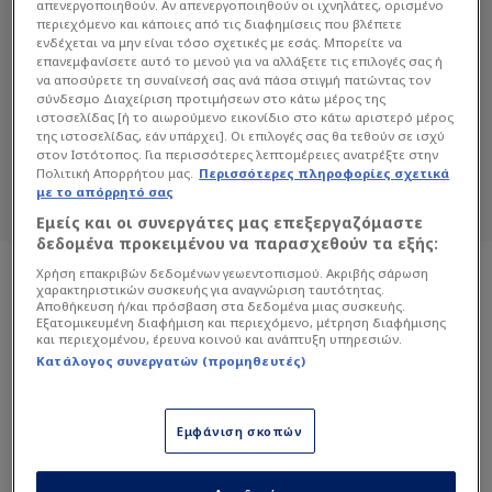
απενεργοποιηθούν. Αν απενεργοποιηθούν οι ιχνηλάτες, ορισμένο
περιεχόμενο και κάποιες από τις διαφημίσεις που βλέπετε
ενδέχεται να μην είναι τόσο σχετικές με εσάς. Μπορείτε να
ΕΎΑ ΛΙΣ
επανεμφανίσετε αυτό το μενού για να αλλάξετε τις επιλογές σας ή
να αποσύρετε τη συναίνεσή σας ανά πάσα στιγμή πατώντας τον
σύνδεσμο Διαχείριση προτιμήσεων στο κάτω μέρος της
Διαβάστε όλα τα άρθρα του Sportdog
ιστοσελίδας [ή το αιωρούμενο εικονίδιο στο κάτω αριστερό μέρος
σχετικά με το θέμα Εύα Λις.
της ιστοσελίδας, εάν υπάρχει]. Οι επιλογές σας θα τεθούν σε ισχύ
στον Ιστότοπος. Για περισσότερες λεπτομέρειες ανατρέξτε στην
Sportdog: Πιστό στον φίλαθλο.
Πολιτική Απορρήτου μας.
Περισσότερες πληροφορίες σχετικά
με το απόρρητό σας
Εμείς και οι συνεργάτες μας επεξεργαζόμαστε
δεδομένα προκειμένου να παρασχεθούν τα εξής:
Χρήση επακριβών δεδομένων γεωεντοπισμού. Ακριβής σάρωση
χαρακτηριστικών συσκευής για αναγνώριση ταυτότητας.
Αποθήκευση ή/και πρόσβαση στα δεδομένα μιας συσκευής.
Εξατομικευμένη διαφήμιση και περιεχόμενο, μέτρηση διαφήμισης
και περιεχομένου, έρευνα κοινού και ανάπτυξη υπηρεσιών.
Κατάλογος συνεργατών (προμηθευτές)
Εμφάνιση σκοπών