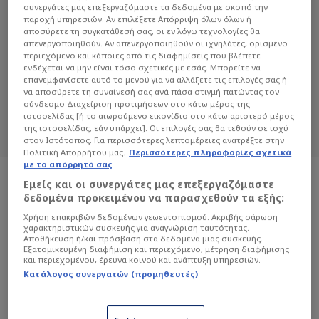
συνεργάτες μας επεξεργαζόμαστε τα δεδομένα με σκοπό την
παροχή υπηρεσιών. Αν επιλέξετε Απόρριψη όλων όλων ή
αποσύρετε τη συγκατάθεσή σας, οι εν λόγω τεχνολογίες θα
ΓΙΑΣΊΝ ΑΓΙΆΡΙ
απενεργοποιηθούν. Αν απενεργοποιηθούν οι ιχνηλάτες, ορισμένο
περιεχόμενο και κάποιες από τις διαφημίσεις που βλέπετε
ενδέχεται να μην είναι τόσο σχετικές με εσάς. Μπορείτε να
Διαβάστε όλα τα άρθρα του Sportdog
επανεμφανίσετε αυτό το μενού για να αλλάξετε τις επιλογές σας ή
σχετικά με το θέμα Γιασίν Αγιάρι.
να αποσύρετε τη συναίνεσή σας ανά πάσα στιγμή πατώντας τον
Sportdog: Πιστό στον φίλαθλο.
σύνδεσμο Διαχείριση προτιμήσεων στο κάτω μέρος της
ιστοσελίδας [ή το αιωρούμενο εικονίδιο στο κάτω αριστερό μέρος
της ιστοσελίδας, εάν υπάρχει]. Οι επιλογές σας θα τεθούν σε ισχύ
στον Ιστότοπος. Για περισσότερες λεπτομέρειες ανατρέξτε στην
Πολιτική Απορρήτου μας.
Περισσότερες πληροφορίες σχετικά
με το απόρρητό σας
Εμείς και οι συνεργάτες μας επεξεργαζόμαστε
δεδομένα προκειμένου να παρασχεθούν τα εξής:
Χρήση επακριβών δεδομένων γεωεντοπισμού. Ακριβής σάρωση
χαρακτηριστικών συσκευής για αναγνώριση ταυτότητας.
Αποθήκευση ή/και πρόσβαση στα δεδομένα μιας συσκευής.
Εξατομικευμένη διαφήμιση και περιεχόμενο, μέτρηση διαφήμισης
και περιεχομένου, έρευνα κοινού και ανάπτυξη υπηρεσιών.
Κατάλογος συνεργατών (προμηθευτές)