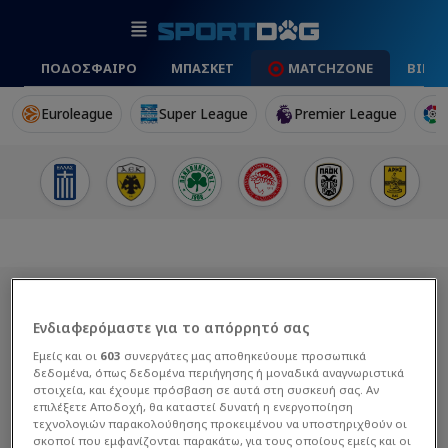
ΠΟΔΟΣΦΑΙΡΟ
ΜΠΑΣΚΕΤ
MATCHZONE
ΒΙΝΤ
Euroleague
Super League
Premier League
Ενδιαφερόμαστε για το απόρρητό σας
Εμείς και οι
603
συνεργάτες μας αποθηκεύουμε προσωπικά
δεδομένα, όπως δεδομένα περιήγησης ή μοναδικά αναγνωριστικά
στοιχεία, και έχουμε πρόσβαση σε αυτά στη συσκευή σας. Αν
επιλέξετε Αποδοχή, θα καταστεί δυνατή η ενεργοποίηση
τεχνολογιών παρακολούθησης προκειμένου να υποστηριχθούν οι
σκοποί που εμφανίζονται παρακάτω, για τους οποίους εμείς και οι