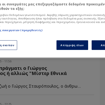
αι οι συνεργάτες μας επεξεργαζόμαστε δεδομένα προκειμέν
θούν τα εξής:
α άρθρα του Sportdog σχετικά με το θέμα Γιώ
ό στον φίλαθλο.
ριβών δεδομένων γεωεντοπισμού. Ακριβής σάρωση χαρακτηριστικών συσκευής
 ταυτότητας. Αποθήκευση ή/και πρόσβαση στα δεδομένα μιας συσκευής. Εξατ
και περιεχόμενο, μέτρηση διαφήμισης και περιεχομένου, έρευνα κοινού και αν
.
ς συνεργατών (προμηθευτές)
ση σκοπών
Απόρριψη όλων
Απ
5 - 11:56
πράγματι ο Γιώργος
ς ή αλλιώς "Μίστερ Εθνικά
Έφυγε από τη ζωή ο Γιώργος Σταυρόπουλος, ο άνθρωπος π...
5 - 22:25