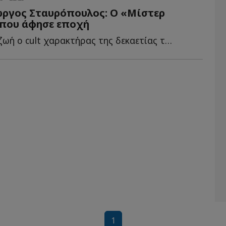
ώργος Σταυρόπουλος: Ο «Μίστερ
που άφησε εποχή
Έφυγε από τη ζωή ο cult χαρακτήρας της δεκαετίας του ’90 π...
1