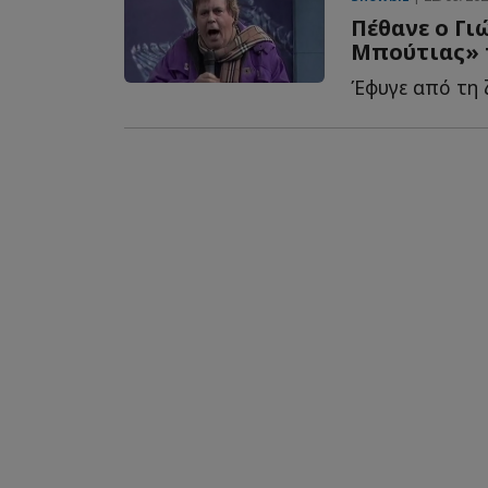
Πέθανε ο Γι
Μπούτιας» 