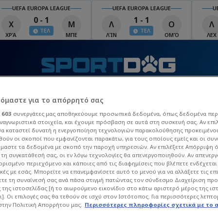
UEFA EUROPA LEAGUE
UEFA EUROPA LEAGUE
U
0 - 1
1 - 1
Χ
Μ
Λ
Ο
Λ
ΤΕΛ
ΤΕΛ
ΧΡΆ
ΜΠΕ
ΛΊΝ
ΟΜΌ
ΛΕΧ
Τ
ΒΙΝΤΕΟ
MATCHZONE
ΠΡΟΓΡΑΜΜΑ TV
Π
ρόμαστε για το απόρρητό σας
ι
603
συνεργάτες μας αποθηκεύουμε προσωπικά δεδομένα, όπως δεδομένα περ
ναγνωριστικά στοιχεία, και έχουμε πρόσβαση σε αυτά στη συσκευή σας. Αν επι
 League
La Liga
Champions League
Europa Leag
α καταστεί δυνατή η ενεργοποίηση τεχνολογιών παρακολούθησης προκειμένο
ούν οι σκοποί που εμφανίζονται παρακάτω, για τους οποίους εμείς και οι συν
μαστε τα δεδομένα με σκοπό την παροχή υπηρεσιών. Αν επιλέξετε Απόρριψη 
τη συγκατάθεσή σας, οι εν λόγω τεχνολογίες θα απενεργοποιηθούν. Αν απενερ
 ορισμένο περιεχόμενο και κάποιες από τις διαφημίσεις που βλέπετε ενδέχεται 
κές με εσάς. Μπορείτε να επανεμφανίσετε αυτό το μενού για να αλλάξετε τις επ
τε τη συναίνεσή σας ανά πάσα στιγμή πατώντας τον σύνδεσμο Διαχείριση πρ
 της ιστοσελίδας [ή το αιωρούμενο εικονίδιο στο κάτω αριστερό μέρος της ισ
ι]. Οι επιλογές σας θα τεθούν σε ισχύ στον Ιστότοπος. Για περισσότερες λεπτο
στην Πολιτική Απορρήτου μας.
Περισσότερες πληροφορίες σχετικά με το 
 ΣΤΑΥΡΌΠΟΥΛΟΣ