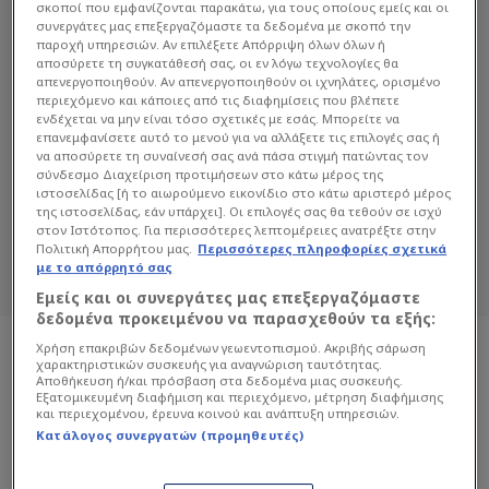
σκοποί που εμφανίζονται παρακάτω, για τους οποίους εμείς και οι
συνεργάτες μας επεξεργαζόμαστε τα δεδομένα με σκοπό την
παροχή υπηρεσιών. Αν επιλέξετε Απόρριψη όλων όλων ή
αποσύρετε τη συγκατάθεσή σας, οι εν λόγω τεχνολογίες θα
απενεργοποιηθούν. Αν απενεργοποιηθούν οι ιχνηλάτες, ορισμένο
περιεχόμενο και κάποιες από τις διαφημίσεις που βλέπετε
ενδέχεται να μην είναι τόσο σχετικές με εσάς. Μπορείτε να
ΙΣΣΆ ΚΑΜΠΟΡΈ
επανεμφανίσετε αυτό το μενού για να αλλάξετε τις επιλογές σας ή
να αποσύρετε τη συναίνεσή σας ανά πάσα στιγμή πατώντας τον
σύνδεσμο Διαχείριση προτιμήσεων στο κάτω μέρος της
Διαβάστε όλα τα άρθρα του Sportdog
ιστοσελίδας [ή το αιωρούμενο εικονίδιο στο κάτω αριστερό μέρος
σχετικά με το θέμα Ισσά Καμπορέ.
της ιστοσελίδας, εάν υπάρχει]. Οι επιλογές σας θα τεθούν σε ισχύ
στον Ιστότοπος. Για περισσότερες λεπτομέρειες ανατρέξτε στην
Sportdog: Πιστό στον φίλαθλο.
Πολιτική Απορρήτου μας.
Περισσότερες πληροφορίες σχετικά
με το απόρρητό σας
Εμείς και οι συνεργάτες μας επεξεργαζόμαστε
δεδομένα προκειμένου να παρασχεθούν τα εξής:
Χρήση επακριβών δεδομένων γεωεντοπισμού. Ακριβής σάρωση
χαρακτηριστικών συσκευής για αναγνώριση ταυτότητας.
Αποθήκευση ή/και πρόσβαση στα δεδομένα μιας συσκευής.
Εξατομικευμένη διαφήμιση και περιεχόμενο, μέτρηση διαφήμισης
και περιεχομένου, έρευνα κοινού και ανάπτυξη υπηρεσιών.
Κατάλογος συνεργατών (προμηθευτές)