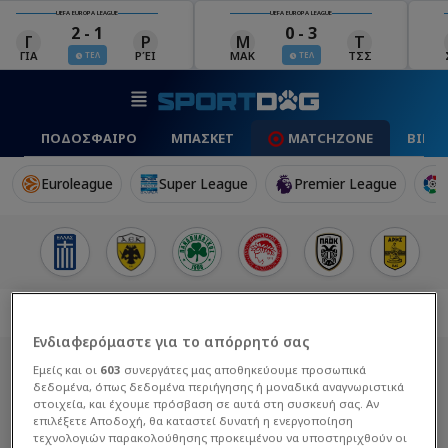
UEFA EUROPA LEAGUE
UEFA EUROPA LEAGUE
0 - 3
0 - 0
Μ
Τ
Σ
Π
ΜΑΚ
ΤΣΣ
ΣΆΛ
ΠΆΦ
ΤΕΛ
ΤΕΛ
ΠΟΔΟΣΦΑΙΡΟ
ΜΠΑΣΚΕΤ
MATCHZONE
ΒΙΝΤ
Euroleague
Super League
Premier League
Ενδιαφερόμαστε για το απόρρητό σας
Εμείς και οι
603
συνεργάτες μας αποθηκεύουμε προσωπικά
δεδομένα, όπως δεδομένα περιήγησης ή μοναδικά αναγνωριστικά
στοιχεία, και έχουμε πρόσβαση σε αυτά στη συσκευή σας. Αν
επιλέξετε Αποδοχή, θα καταστεί δυνατή η ενεργοποίηση
τεχνολογιών παρακολούθησης προκειμένου να υποστηριχθούν οι