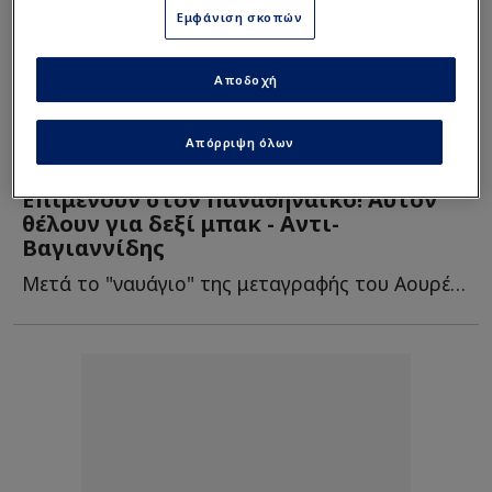
Εμφάνιση σκοπών
Αποδοχή
Απόρριψη όλων
Super League
|
06/08/2025 - 12:06
VIDEO
Επιμένουν στον Παναθηναϊκό! Αυτόν
θέλουν για δεξί μπακ - Αντι-
Βαγιαννίδης
Μετά το "ναυάγιο" της μεταγραφής του Αουρέλιο Μπούτα, ο...