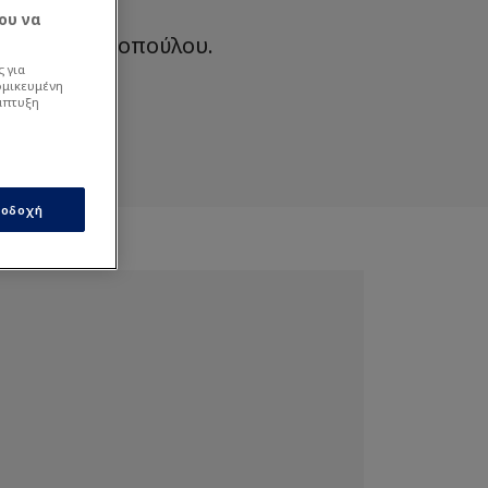
ου να
άννα Σταματοπούλου.
 για
ομικευμένη
άπτυξη
οδοχή