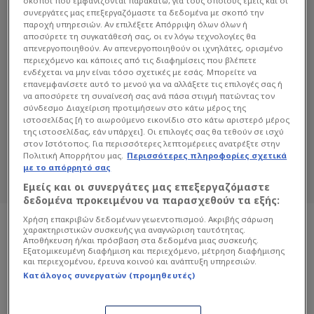
σκοποί που εμφανίζονται παρακάτω, για τους οποίους εμείς και οι
συνεργάτες μας επεξεργαζόμαστε τα δεδομένα με σκοπό την
παροχή υπηρεσιών. Αν επιλέξετε Απόρριψη όλων όλων ή
αποσύρετε τη συγκατάθεσή σας, οι εν λόγω τεχνολογίες θα
απενεργοποιηθούν. Αν απενεργοποιηθούν οι ιχνηλάτες, ορισμένο
περιεχόμενο και κάποιες από τις διαφημίσεις που βλέπετε
ενδέχεται να μην είναι τόσο σχετικές με εσάς. Μπορείτε να
επανεμφανίσετε αυτό το μενού για να αλλάξετε τις επιλογές σας ή
ΚΑΊΤΗ ΝΤΆΛΗ
να αποσύρετε τη συναίνεσή σας ανά πάσα στιγμή πατώντας τον
σύνδεσμο Διαχείριση προτιμήσεων στο κάτω μέρος της
Διαβάστε όλα τα άρθρα του Sportdog
ιστοσελίδας [ή το αιωρούμενο εικονίδιο στο κάτω αριστερό μέρος
της ιστοσελίδας, εάν υπάρχει]. Οι επιλογές σας θα τεθούν σε ισχύ
σχετικά με το θέμα Καίτη Ντάλη.
στον Ιστότοπος. Για περισσότερες λεπτομέρειες ανατρέξτε στην
Sportdog: Πιστό στον φίλαθλο.
Πολιτική Απορρήτου μας.
Περισσότερες πληροφορίες σχετικά
με το απόρρητό σας
Εμείς και οι συνεργάτες μας επεξεργαζόμαστε
δεδομένα προκειμένου να παρασχεθούν τα εξής:
Χρήση επακριβών δεδομένων γεωεντοπισμού. Ακριβής σάρωση
χαρακτηριστικών συσκευής για αναγνώριση ταυτότητας.
Αποθήκευση ή/και πρόσβαση στα δεδομένα μιας συσκευής.
Εξατομικευμένη διαφήμιση και περιεχόμενο, μέτρηση διαφήμισης
και περιεχομένου, έρευνα κοινού και ανάπτυξη υπηρεσιών.
Κατάλογος συνεργατών (προμηθευτές)