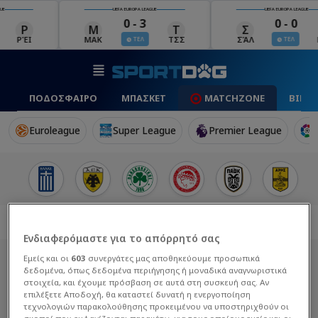
UEFA EUROPA LEAGUE
UEFA EUROPA LEAGUE
0 - 3
0 - 0
Μ
Τ
Σ
Π
ΜΑΚ
ΤΣΣ
ΣΆΛ
ΠΆΦ
Χ
ΤΕΛ
ΤΕΛ
ΠΟΔΟΣΦΑΙΡΟ
ΜΠΑΣΚΕΤ
MATCHZONE
ΒΙΝΤ
Euroleague
Super League
Premier League
Ενδιαφερόμαστε για το απόρρητό σας
Εμείς και οι
603
συνεργάτες μας αποθηκεύουμε προσωπικά
δεδομένα, όπως δεδομένα περιήγησης ή μοναδικά αναγνωριστικά
στοιχεία, και έχουμε πρόσβαση σε αυτά στη συσκευή σας. Αν
επιλέξετε Αποδοχή, θα καταστεί δυνατή η ενεργοποίηση
τεχνολογιών παρακολούθησης προκειμένου να υποστηριχθούν οι