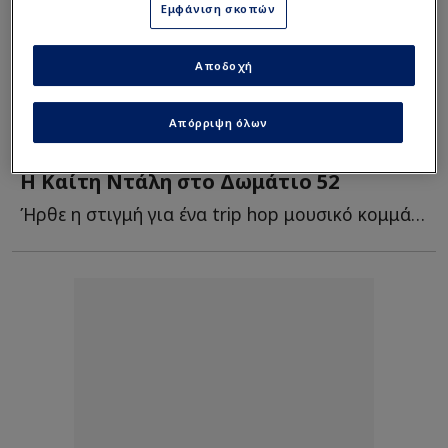
Εμφάνιση σκοπών
Αποδοχή
Απόρριψη όλων
Ψυχαγωγία
| 18/11/2025 - 03:15
Η Καίτη Ντάλη στο Δωμάτιο 52
Ήρθε η στιγμή για ένα trip hop μουσικό κομμάτι, όπου συνδιαλέγεται α...