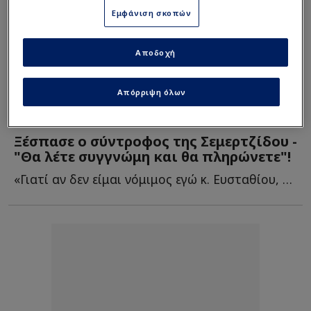
Εμφάνιση σκοπών
Αποδοχή
Απόρριψη όλων
Ελλάδα
| 15/09/2025 - 22:30
Ξέσπασε ο σύντροφος της Σεμερτζίδου -
"Θα λέτε συγγνώμη και θα πληρώνετε"!
«Γιατί αν δεν είμαι νόμιμος εγώ κ. Ευσταθίου, δεν είναι κ...