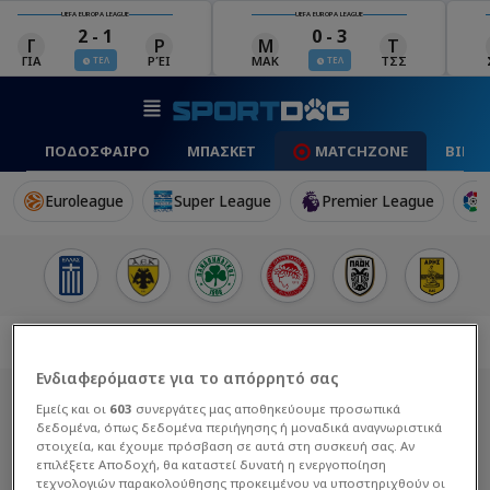
UEFA EUROPA LEAGUE
UEFA EUROPA LEAGUE
0 - 3
0 - 0
Μ
Τ
Σ
Π
ΜΑΚ
ΤΣΣ
ΣΆΛ
ΠΆΦ
ΤΕΛ
ΤΕΛ
ΠΟΔΟΣΦΑΙΡΟ
ΜΠΑΣΚΕΤ
MATCHZONE
ΒΙΝΤ
Euroleague
Super League
Premier League
Ενδιαφερόμαστε για το απόρρητό σας
Εμείς και οι
603
συνεργάτες μας αποθηκεύουμε προσωπικά
δεδομένα, όπως δεδομένα περιήγησης ή μοναδικά αναγνωριστικά
στοιχεία, και έχουμε πρόσβαση σε αυτά στη συσκευή σας. Αν
επιλέξετε Αποδοχή, θα καταστεί δυνατή η ενεργοποίηση
τεχνολογιών παρακολούθησης προκειμένου να υποστηριχθούν οι