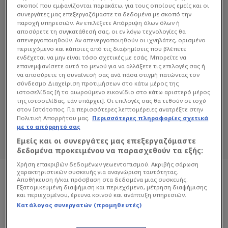
σκοποί που εμφανίζονται παρακάτω, για τους οποίους εμείς και οι
συνεργάτες μας επεξεργαζόμαστε τα δεδομένα με σκοπό την
παροχή υπηρεσιών. Αν επιλέξετε Απόρριψη όλων όλων ή
αποσύρετε τη συγκατάθεσή σας, οι εν λόγω τεχνολογίες θα
απενεργοποιηθούν. Αν απενεργοποιηθούν οι ιχνηλάτες, ορισμένο
περιεχόμενο και κάποιες από τις διαφημίσεις που βλέπετε
ενδέχεται να μην είναι τόσο σχετικές με εσάς. Μπορείτε να
ΚΑΛΛΙΌΠΗ ΣΕΜΕΡΤΖΊΔΟΥ
επανεμφανίσετε αυτό το μενού για να αλλάξετε τις επιλογές σας ή
να αποσύρετε τη συναίνεσή σας ανά πάσα στιγμή πατώντας τον
σύνδεσμο Διαχείριση προτιμήσεων στο κάτω μέρος της
Διαβάστε όλα τα άρθρα του Sportdog
ιστοσελίδας [ή το αιωρούμενο εικονίδιο στο κάτω αριστερό μέρος
σχετικά με το θέμα Καλλιόπη
της ιστοσελίδας, εάν υπάρχει]. Οι επιλογές σας θα τεθούν σε ισχύ
Σεμερτζίδου.
στον Ιστότοπος. Για περισσότερες λεπτομέρειες ανατρέξτε στην
Πολιτική Απορρήτου μας.
Περισσότερες πληροφορίες σχετικά
Sportdog: Πιστό στον φίλαθλο.
με το απόρρητό σας
Εμείς και οι συνεργάτες μας επεξεργαζόμαστε
δεδομένα προκειμένου να παρασχεθούν τα εξής:
Χρήση επακριβών δεδομένων γεωεντοπισμού. Ακριβής σάρωση
χαρακτηριστικών συσκευής για αναγνώριση ταυτότητας.
Αποθήκευση ή/και πρόσβαση στα δεδομένα μιας συσκευής.
Εξατομικευμένη διαφήμιση και περιεχόμενο, μέτρηση διαφήμισης
και περιεχομένου, έρευνα κοινού και ανάπτυξη υπηρεσιών.
Κατάλογος συνεργατών (προμηθευτές)