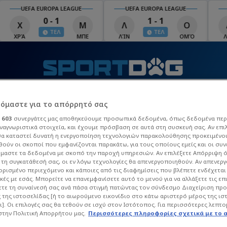
UEFA EUROPA LEAGUE
UEFA EUROPA LEAGUE
U
0 - 1
1 - 1
Χ
Μ
Λ
Ο
Λ
ΤΕΛ
ΤΕΛ
ΧΡΆ
ΜΠΕ
ΛΊΝ
ΟΜΌ
ΛΕΧ
Τ
ΒΙΝΤΕΟ
MATCHZONE
ΠΡΟΓΡΑΜΜΑ TV
Π
ρόμαστε για το απόρρητό σας
ι
603
συνεργάτες μας αποθηκεύουμε προσωπικά δεδομένα, όπως δεδομένα περ
ναγνωριστικά στοιχεία, και έχουμε πρόσβαση σε αυτά στη συσκευή σας. Αν επι
 League
La Liga
Champions League
Europa Leag
α καταστεί δυνατή η ενεργοποίηση τεχνολογιών παρακολούθησης προκειμένο
ούν οι σκοποί που εμφανίζονται παρακάτω, για τους οποίους εμείς και οι συν
μαστε τα δεδομένα με σκοπό την παροχή υπηρεσιών. Αν επιλέξετε Απόρριψη 
τη συγκατάθεσή σας, οι εν λόγω τεχνολογίες θα απενεργοποιηθούν. Αν απενερ
 ορισμένο περιεχόμενο και κάποιες από τις διαφημίσεις που βλέπετε ενδέχεται 
κές με εσάς. Μπορείτε να επανεμφανίσετε αυτό το μενού για να αλλάξετε τις επ
τε τη συναίνεσή σας ανά πάσα στιγμή πατώντας τον σύνδεσμο Διαχείριση πρ
 της ιστοσελίδας [ή το αιωρούμενο εικονίδιο στο κάτω αριστερό μέρος της ισ
ι]. Οι επιλογές σας θα τεθούν σε ισχύ στον Ιστότοπος. Για περισσότερες λεπτο
στην Πολιτική Απορρήτου μας.
Περισσότερες πληροφορίες σχετικά με το 
ΠΡΈΙΝΤΟ