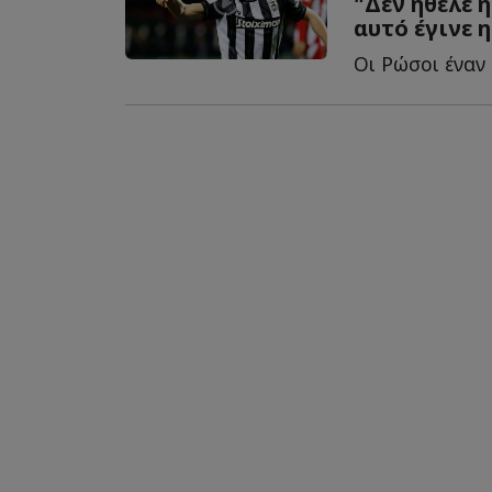
"Δεν ήθελε η
αυτό έγινε 