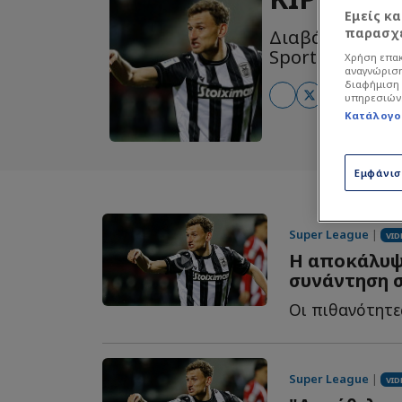
Εμείς κ
παρασχε
Διαβάστε όλα τ
Sportdog: Πιστ
Χρήση επακ
αναγνώριση
διαφήμιση 
υπηρεσιών
Κατάλογο
Εμφάνι
Super League
|
VID
Η αποκάλυψ
συνάντηση σ
Οι πιθανότητες
Super League
|
VID