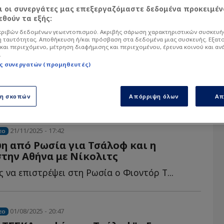
αι οι συνεργάτες μας επεξεργαζόμαστε δεδομένα προκειμέν
θούν τα εξής:
α άρθρα του Sportdog σχετικά με το θέμα Κιρί
ό στον φίλαθλο.
ριβών δεδομένων γεωεντοπισμού. Ακριβής σάρωση χαρακτηριστικών συσκευής
 ταυτότητας. Αποθήκευση ή/και πρόσβαση στα δεδομένα μιας συσκευής. Εξατ
και περιεχόμενο, μέτρηση διαφήμισης και περιεχομένου, έρευνα κοινού και αν
.
ς συνεργατών (προμηθευτές)
ση σκοπών
Απόρριψη όλων
Απ
21/11/2025 - 17:42
EO
η από Ρωσία για Τσάλοφ και η
την Αθήνα με Νίκολιτς
 να επιστρέψει στη Ρωσία ο Φιοντόρ Τ...
01/08/2025 - 20:47
EO