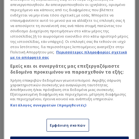
απενεργοποιηθούν. Αν απενεργοποιηθούν οι ιχνηλάτες, ορισμένο
περιεχόμενο και κάποιες από τις διαφημίσεις που βλέπετε
ενδέχεται να μην είναι τόσο σχετικές με εσάς. Μπορείτε να
επανεμφανίσετε αυτό το μενού για να αλλάξετε τις επιλογές σας ή
να αποσύρετε τη συναίνεσή σας ανά πάσα στιγμή πατώντας τον
σύνδεσμο Διαχείριση προτιμήσεων στο κάτω μέρος της
ιστοσελίδας [ή το αιωρούμενο εικονίδιο στο κάτω αριστερό μέρος
ΛΟΎΚΑΣ ΒΕΝΤΟΎΡΑ
της ιστοσελίδας, εάν υπάρχει]. Οι επιλογές σας θα τεθούν σε ισχύ
στον Ιστότοπος. Για περισσότερες λεπτομέρειες ανατρέξτε στην
Διαβάστε όλα τα άρθρα του Sportdog
Πολιτική Απορρήτου μας.
Περισσότερες πληροφορίες σχετικά
με το απόρρητό σας
σχετικά με το θέμα Λούκας Βεντούρα.
Εμείς και οι συνεργάτες μας επεξεργαζόμαστε
Sportdog: Πιστό στον φίλαθλο.
δεδομένα προκειμένου να παρασχεθούν τα εξής:
Χρήση επακριβών δεδομένων γεωεντοπισμού. Ακριβής σάρωση
χαρακτηριστικών συσκευής για αναγνώριση ταυτότητας.
Αποθήκευση ή/και πρόσβαση στα δεδομένα μιας συσκευής.
Εξατομικευμένη διαφήμιση και περιεχόμενο, μέτρηση διαφήμισης
και περιεχομένου, έρευνα κοινού και ανάπτυξη υπηρεσιών.
Κατάλογος συνεργατών (προμηθευτές)
Εμφάνιση σκοπών