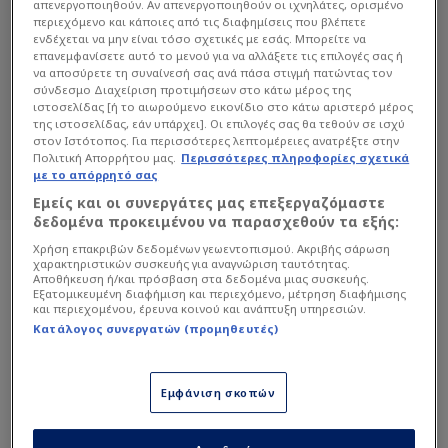
απενεργοποιηθούν. Αν απενεργοποιηθούν οι ιχνηλάτες, ορισμένο
περιεχόμενο και κάποιες από τις διαφημίσεις που βλέπετε
ενδέχεται να μην είναι τόσο σχετικές με εσάς. Μπορείτε να
ΜΆΙΡΟΝ ΜΠΟΑΝΤΟΎ
επανεμφανίσετε αυτό το μενού για να αλλάξετε τις επιλογές σας ή
να αποσύρετε τη συναίνεσή σας ανά πάσα στιγμή πατώντας τον
σύνδεσμο Διαχείριση προτιμήσεων στο κάτω μέρος της
Διαβάστε όλα τα άρθρα του Sportdog
ιστοσελίδας [ή το αιωρούμενο εικονίδιο στο κάτω αριστερό μέρος
σχετικά με το θέμα Μάιρον Μποαντού.
της ιστοσελίδας, εάν υπάρχει]. Οι επιλογές σας θα τεθούν σε ισχύ
στον Ιστότοπος. Για περισσότερες λεπτομέρειες ανατρέξτε στην
Sportdog: Πιστό στον φίλαθλο.
Πολιτική Απορρήτου μας.
Περισσότερες πληροφορίες σχετικά
με το απόρρητό σας
Εμείς και οι συνεργάτες μας επεξεργαζόμαστε
δεδομένα προκειμένου να παρασχεθούν τα εξής:
Χρήση επακριβών δεδομένων γεωεντοπισμού. Ακριβής σάρωση
χαρακτηριστικών συσκευής για αναγνώριση ταυτότητας.
Αποθήκευση ή/και πρόσβαση στα δεδομένα μιας συσκευής.
Εξατομικευμένη διαφήμιση και περιεχόμενο, μέτρηση διαφήμισης
και περιεχομένου, έρευνα κοινού και ανάπτυξη υπηρεσιών.
Κατάλογος συνεργατών (προμηθευτές)
Εμφάνιση σκοπών