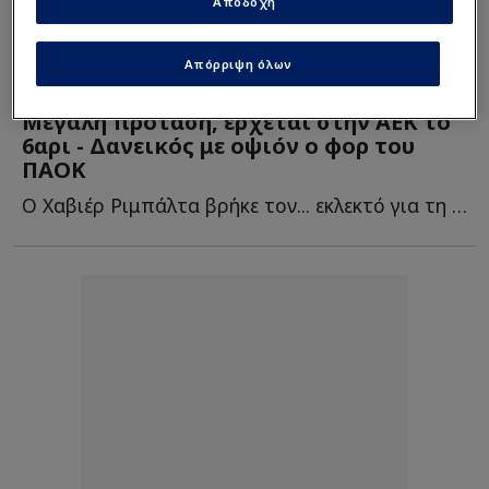
Αποδοχή
Απόρριψη όλων
Super League
|
11/07/2025 - 23:29
VIDEO
Μεγάλη πρόταση, έρχεται στην ΑΕΚ το
6αρι - Δανεικός με οψιόν ο φορ του
ΠΑΟΚ
Ο Χαβιέρ Ριμπάλτα βρήκε τον... εκλεκτό για τη μεσαία γραμμή και ο Μάριος �...