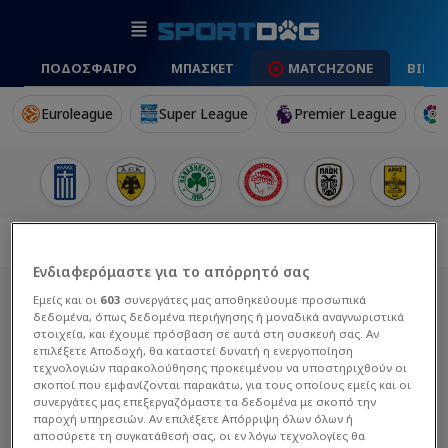
ΠΟΔΟΣΦΑΙΡΟ
ΜΠΑΣΚΕΤ
MATCHZONE
ΒΙΝΤ
Euroleague
Super League
Premier League
Ενδιαφερόμαστε για το απόρρητό σας
Εμείς και οι
603
συνεργάτες μας αποθηκεύουμε προσωπικά
δεδομένα, όπως δεδομένα περιήγησης ή μοναδικά αναγνωριστικά
στοιχεία, και έχουμε πρόσβαση σε αυτά στη συσκευή σας. Αν
επιλέξετε Αποδοχή, θα καταστεί δυνατή η ενεργοποίηση
τεχνολογιών παρακολούθησης προκειμένου να υποστηριχθούν οι
σκοποί που εμφανίζονται παρακάτω, για τους οποίους εμείς και οι
συνεργάτες μας επεξεργαζόμαστε τα δεδομένα με σκοπό την
παροχή υπηρεσιών. Αν επιλέξετε Απόρριψη όλων όλων ή
αποσύρετε τη συγκατάθεσή σας, οι εν λόγω τεχνολογίες θα