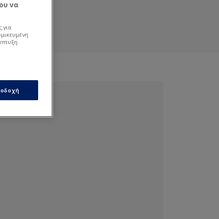
ου να
 για
ομικευμένη
άπτυξη
οδοχή