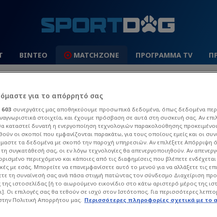
Τ
ΒΙΝΤΕΟ
MATCHZONE
ΠΡΟΓΡΑΜΜΑ TV
Π
 League
La Liga
Champions League
Europa Leag
ρόμαστε για το απόρρητό σας
ι
603
συνεργάτες μας αποθηκεύουμε προσωπικά δεδομένα, όπως δεδομένα περ
ναγνωριστικά στοιχεία, και έχουμε πρόσβαση σε αυτά στη συσκευή σας. Αν επι
α καταστεί δυνατή η ενεργοποίηση τεχνολογιών παρακολούθησης προκειμένο
ούν οι σκοποί που εμφανίζονται παρακάτω, για τους οποίους εμείς και οι συν
μαστε τα δεδομένα με σκοπό την παροχή υπηρεσιών. Αν επιλέξετε Απόρριψη 
τη συγκατάθεσή σας, οι εν λόγω τεχνολογίες θα απενεργοποιηθούν. Αν απενερ
 ορισμένο περιεχόμενο και κάποιες από τις διαφημίσεις που βλέπετε ενδέχεται 
κές με εσάς. Μπορείτε να επανεμφανίσετε αυτό το μενού για να αλλάξετε τις επ
ΟΥΊΖΑ ΒΟΎΡΟΥ
τε τη συναίνεσή σας ανά πάσα στιγμή πατώντας τον σύνδεσμο Διαχείριση πρ
 της ιστοσελίδας [ή το αιωρούμενο εικονίδιο στο κάτω αριστερό μέρος της ισ
ι]. Οι επιλογές σας θα τεθούν σε ισχύ στον Ιστότοπος. Για περισσότερες λεπτο
α άρθρα του Sportdog σχετικά με το θέμα Mα
στην Πολιτική Απορρήτου μας.
Περισσότερες πληροφορίες σχετικά με το 
ό στον φίλαθλο.