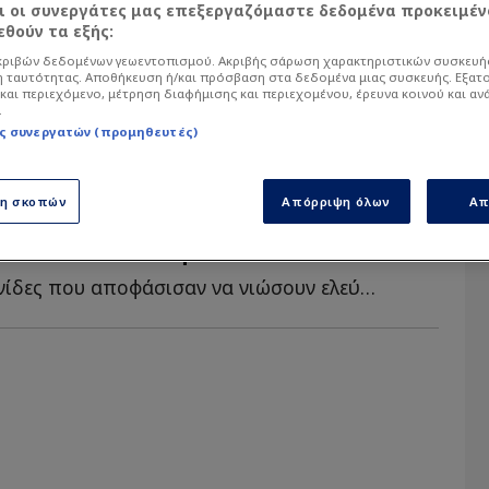
αι οι συνεργάτες μας επεξεργαζόμαστε δεδομένα προκειμέν
θούν τα εξής:
ριβών δεδομένων γεωεντοπισμού. Ακριβής σάρωση χαρακτηριστικών συσκευής
 ταυτότητας. Αποθήκευση ή/και πρόσβαση στα δεδομένα μιας συσκευής. Εξατ
και περιεχόμενο, μέτρηση διαφήμισης και περιεχομένου, έρευνα κοινού και αν
.
ς συνεργατών (προμηθευτές)
5 - 09:40
ση σκοπών
Απόρριψη όλων
Απ
ερίδη και 5 Ελληνίδες έβγαλαν το
μία αποκαλυπτική ΦΩΤΟ
Διάσημες Ελληνίδες που αποφάσισαν να νιώσουν ελεύθερα τ...